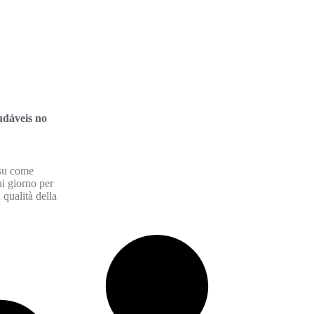
udáveis no
 su come
ni giorno per
 qualità della