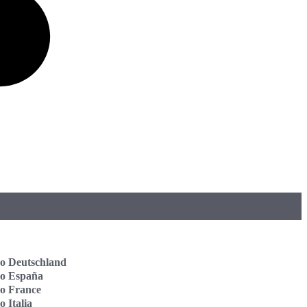
o Deutschland
vo España
o France
o Italia