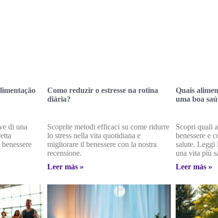
alimentação
Como reduzir o estresse na rotina
Quais alimen
diária?
uma boa saú
ve di una
Scoprite metodi efficaci su come ridurre
Scopri quali a
etta
lo stress nella vita quotidiana e
benessere e c
l benessere
migliorare il benessere con la nostra
salute. Leggi 
recensione.
una vita più s
Leer más »
Leer más »