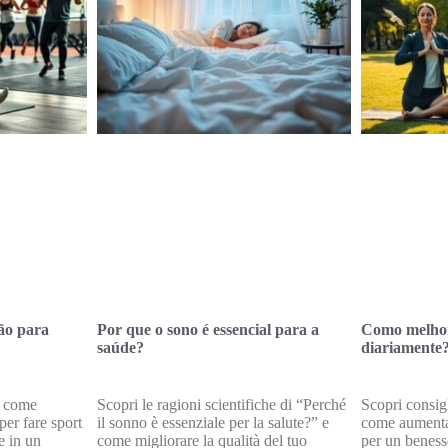
ão para
Por que o sono é essencial para a
Como melhora
saúde?
diariamente
su come
Scopri le ragioni scientifiche di “Perché
Scopri consigl
er fare sport
il sonno è essenziale per la salute?” e
come aumentar
e in un
come migliorare la qualità del tuo
per un benesse