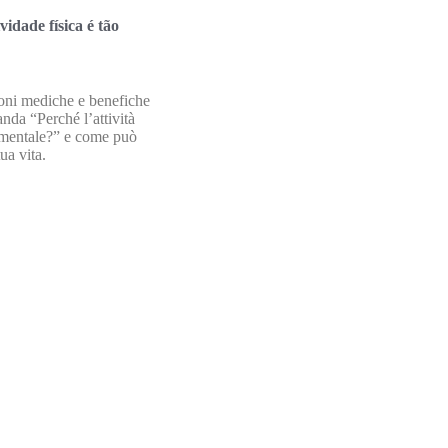
vidade física é tão
ioni mediche e benefiche
nda “Perché l’attività
amentale?” e come può
ua vita.