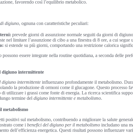
tazione, favorendo così l’equilibrio metabolico.
 di digiuno
, ognuna con caratteristiche peculiari:
terni:
prevede giorni di assunzione normale seguiti da giorni di digiuno
te nel limitare l’assunzione di cibo a una finestra di 8 ore, a cui segue 
o:
si estende su più giorni, comportando una restrizione calorica signific
o
possono essere integrate nella routine quotidiana, a seconda delle prefe
 digiuno intermittente
 digiuno intermittente
influenzano profondamente il metabolismo. Durante
molando la produzione di ormoni come il glucagone. Questo processo favo
i utilizzare i grassi come fonte di energia. La ricerca scientifica support
 lungo termine del
digiuno intermittente e metabolismo
.
 il metabolismo
fetti positivi sul metabolismo, contribuendo a migliorare la salute genera
mostrato come i
benefici del digiuno per il metabolismo
includano una mag
ento dell’efficienza energetica. Questi risultati possono influenzare vari 