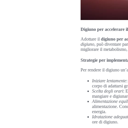
Digiuno per accelerare i
Adottare il
digiuno per a
digiuno
, può diventare par
migliorare il metabolismo,
Strategie per implementa
Per rendere il digiuno un’a
Iniziare lentamente
corpo di adattarsi g
Scelta degli orari
: 
mangiare e digiunare
Alimentazione equil
alimentazione. Concen
energia.
Idratazione adegua
ore di digiuno.