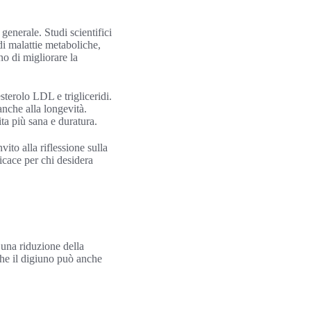
generale. Studi scientifici
di malattie metaboliche,
no di migliorare la
sterolo LDL e trigliceridi.
nche alla longevità.
ta più sana e duratura.
ito alla riflessione sulla
ficace per chi desidera
 una riduzione della
che il digiuno può anche