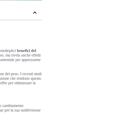
 molteplici
benefici del
o, ma rivela anche effetti
damentale per apprezzarne
ne del peso. I recenti studi
 azione che rendono questo
ffre per ottimizzare la
 un cambiamento
ue per la sua suddivisione