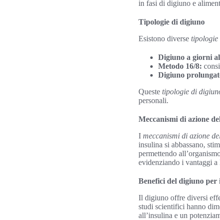
in fasi di digiuno e alimen
Tipologie di digiuno
Esistono diverse
tipologie
Digiuno a giorni al
Metodo 16/8:
consis
Digiuno prolungat
Queste
tipologie di digiun
personali.
Meccanismi di azione del
I
meccanismi di azione del
insulina si abbassano, sti
permettendo all’organismo d
evidenziando i vantaggi a
Benefici del digiuno per
Il digiuno offre diversi ef
studi scientifici hanno di
all’insulina e un potenziam