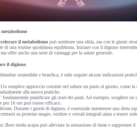
l metabolismo
ccelerare il metabolismo
può sembrare una sfida, ma con le giuste
stra
te di una routine quotidiana equilibrata. Iniziare con il digiuno intermitt
 ma offre anche una serie di vantaggi per la salute generale.
re il digiuno
bitudine sostenibile e benefica, è utile seguire alcune indicazioni pratic
: Un semplice approccio consiste nel saltare un pasto al giorno, come la
radualmente alla nuova pratiche.
E’ fondamentale pianificare gli orari dei pasti. Ad esempio, scegliere un i
 per 16 ore può essere efficace.
ibrata
: Durante i giorni di digiuno, è essenziale mantenere una dieta equ
trarsi su proteine magre, verdure e cereali integrali aiuta a tenere sotto 
ta
: Bere molta acqua può alleviare la sensazione di fame e supportare i