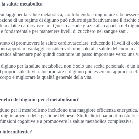
 la salute metabolica
antaggi per la salute metabolica, contribuendo a migliorare il benessere 
zione di un regime di digiuno può ridurre significativamente il rischio 
 le malattie cardiovascolari. Questo accade grazie alla capacità del digiu
he è fondamentale per mantenere livelli di zucchero nel sangue sani.
strato di promuovere la salute cardiovascolare, riducendo i livelli di cole
no apportare vantaggi considerevoli non solo alla salute del cuore ma a
ratica alimentare può quindi costituire un passo importante verso una vi
digiuno per la salute metabolica non è solo una scelta personale; è un inv
 proprio stile di vita. Incorporare il digiuno può essere un approccio ef
corpo e migliorare la qualità generale della vita.
enefici del digiuno per il metabolismo?
digiuno per il metabolismo includono una maggiore efficienza energetica,
un miglioramento della gestione del peso. Studi clinici hanno dimostrato 
e funzioni cognitive e a promuovere la salute metabolica complessiva.
 intermittente?