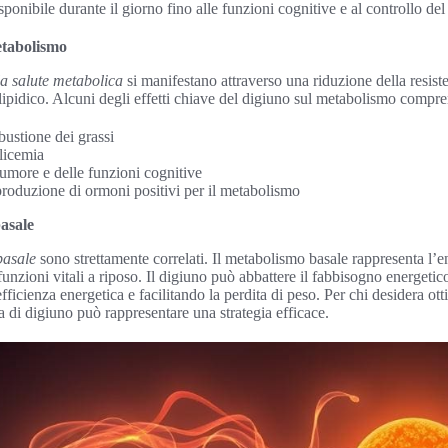
sponibile durante il giorno fino alle funzioni cognitive e al controllo de
metabolismo
la salute metabolica
si manifestano attraverso una riduzione della resist
lipidico. Alcuni degli effetti chiave del digiuno sul metabolismo compr
ustione dei grassi
licemia
umore e delle funzioni cognitive
produzione di ormoni positivi per il metabolismo
asale
basale
sono strettamente correlati. Il metabolismo basale rappresenta l’
unzioni vitali a riposo. Il digiuno può abbattere il fabbisogno energetico
ficienza energetica e facilitando la perdita di peso. Per chi desidera ot
 di digiuno può rappresentare una strategia efficace.