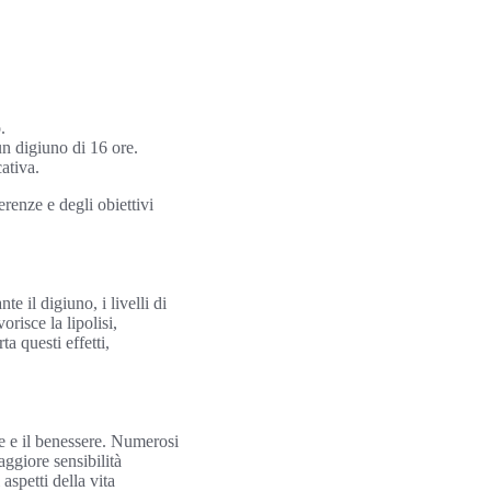
.
un digiuno di 16 ore.
ativa.
renze e degli obiettivi
 il digiuno, i livelli di
risce la lipolisi,
a questi effetti,
le e il benessere. Numerosi
giore sensibilità
aspetti della vita