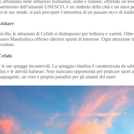
lù affondano nelle influenze normanne, arabe e romane, offrendo un tessu
atrimonio dell’umanità UNESCO, è un simbolo della città e un must per
le sue strade, si può percepire l’atmosfera di un passato ricco di tradiz
visitare
Sicilia
, le attrazioni di Cefalù si distinguono per bellezza e varietà. Oltre 
eo Mandralisca offrono ulteriori spunti di interesse. Ogni attrazione invi
ccontare.
Cefalù
le sue spiagge incantevoli. La spiaggia cittadina è caratterizzata da sab
l relax e le attività balneari. Non mancano opportunità per praticare sport 
 appagante, un vero e proprio paradiso per gli amanti del mare.