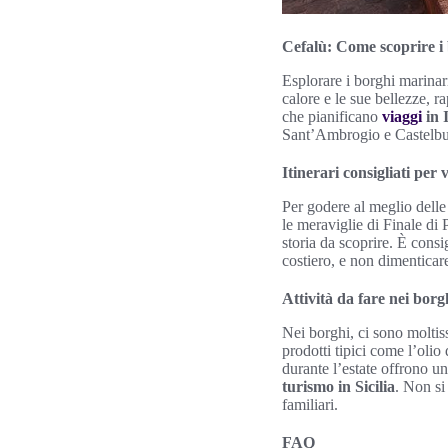
Cefalù: Come scoprire i 
Esplorare i borghi marinar
calore e le sue bellezze, r
che pianificano
viaggi
in I
Sant’Ambrogio e Castelbuo
Itinerari consigliati per 
Per godere al meglio dell
le meraviglie di Finale di
storia da scoprire. È cons
costiero, e non dimenticare
Attività da fare nei bor
Nei borghi, ci sono moltis
prodotti tipici come l’olio 
durante l’estate offrono u
turismo in Sicilia
. Non si
familiari.
FAQ