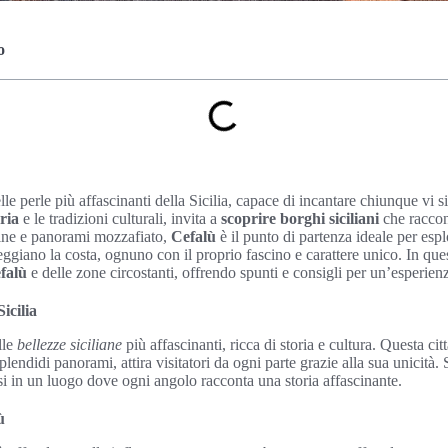
o
e perle più affascinanti della Sicilia, capace di incantare chiunque vi si
ria
e le tradizioni culturali, invita a
scoprire borghi siciliani
che raccon
adine e panorami mozzafiato,
Cefalù
è il punto di partenza ideale per espl
ggiano la costa, ognuno con il proprio fascino e carattere unico. In que
falù
e delle zone circostanti, offrendo spunti e consigli per un’esperien
Sicilia
lle
bellezze siciliane
più affascinanti, ricca di storia e cultura. Questa cit
splendidi panorami, attira visitatori da ogni parte grazie alla sua unicità.
i in un luogo dove ogni angolo racconta una storia affascinante.
ù