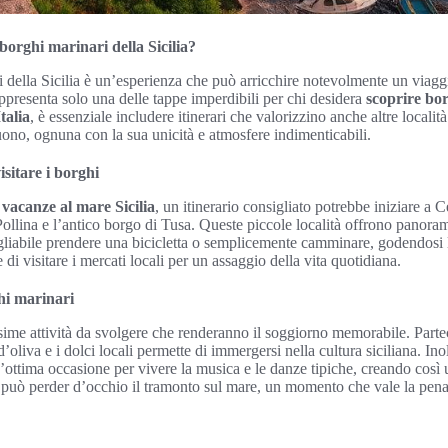
borghi marinari della Sicilia?
i della Sicilia è un’esperienza che può arricchire notevolmente un viaggi
appresenta solo una delle tappe imperdibili per chi desidera
scoprire bor
talia
, è essenziale includere itinerari che valorizzino anche altre localit
no, ognuna con la sua unicità e atmosfere indimenticabili.
visitare i borghi
e
vacanze al mare Sicilia
, un itinerario consigliato potrebbe iniziare a
 Pollina e l’antico borgo di Tusa. Queste piccole località offrono panora
igliabile prendere una bicicletta o semplicemente camminare, godendosi 
 di visitare i mercati locali per un assaggio della vita quotidiana.
ghi marinari
sime attività da svolgere che renderanno il soggiorno memorabile. Parte
d’oliva e i dolci locali permette di immergersi nella cultura siciliana. Inolt
n’ottima occasione per vivere la musica e le danze tipiche, creando così 
 può perder d’occhio il tramonto sul mare, un momento che vale la pen