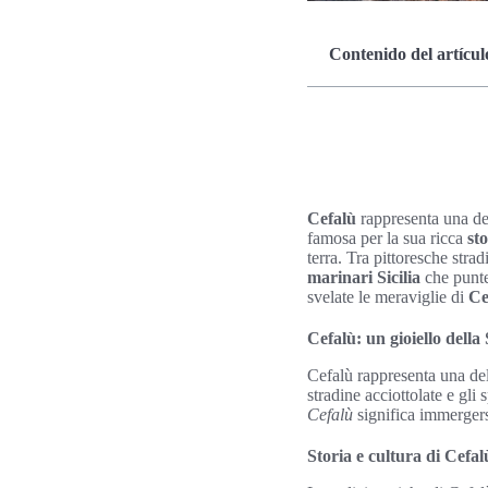
Contenido del artícul
Cefalù
rappresenta una dell
famosa per la sua ricca
sto
terra. Tra pittoresche str
marinari Sicilia
che punte
svelate le meraviglie di
Ce
Cefalù: un gioiello della 
Cefalù rappresenta una de
stradine acciottolate e gli 
Cefalù
significa immergers
Storia e cultura di Cefal