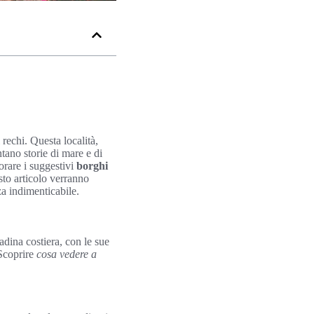
 rechi. Questa località,
tano storie di mare e di
orare i suggestivi
borghi
sto articolo verranno
za indimenticabile.
tadina costiera, con le sue
 Scoprire
cosa vedere a