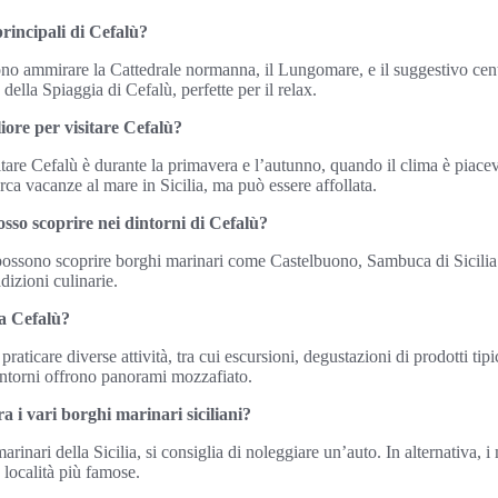
principali di Cefalù?
sono ammirare la Cattedrale normanna, il Lungomare, e il suggestivo cen
della Spiaggia di Cefalù, perfette per il relax.
iore per visitare Cefalù?
itare Cefalù è durante la primavera e l’autunno, quando il clima è piacev
erca vacanze al mare in Sicilia, ma può essere affollata.
sso scoprire nei dintorni di Cefalù?
 possono scoprire borghi marinari come Castelbuono, Sambuca di Sicilia
adizioni culinarie.
 a Cefalù?
praticare diverse attività, tra cui escursioni, degustazioni di prodotti tipi
dintorni offrono panorami mozzafiato.
i vari borghi marinari siciliani?
arinari della Sicilia, si consiglia di noleggiare un’auto. In alternativa,
 località più famose.