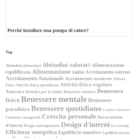
Perché installare una pompa di calore?
Tag
Abitudini salutari
Alimentazione
Abitudini alimentari
Alimentazione sana
equilibrata
Arredamento esterno
Arredamento funzionale
Arredamento moderno
Attività
Attività fisica regolare
Attività fisica quotidiana
Fisica
Benessere
Autocura
Benefici per la salute
Benessere emotivo
Benessere mentale
fisico
Benessere
Benessere quotidiano
psicofisico
Comfort abitativo
Crescita personale
Decorazione
Consumo consapevole
Design d'interni
d'interni
Design contemporaneo
Eco-friendly
Efficienza energetica
Equilibrio emotivo
Equilibrio lavoro-