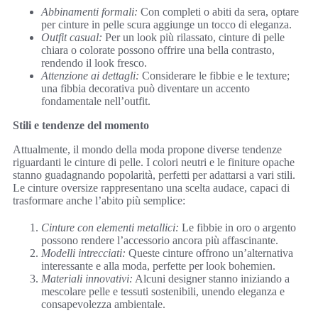
Abbinamenti formali:
Con completi o abiti da sera, optare
per cinture in pelle scura aggiunge un tocco di eleganza.
Outfit casual:
Per un look più rilassato, cinture di pelle
chiara o colorate possono offrire una bella contrasto,
rendendo il look fresco.
Attenzione ai dettagli:
Considerare le fibbie e le texture;
una fibbia decorativa può diventare un accento
fondamentale nell’outfit.
Stili e tendenze del momento
Attualmente, il mondo della moda propone diverse tendenze
riguardanti le cinture di pelle. I colori neutri e le finiture opache
stanno guadagnando popolarità, perfetti per adattarsi a vari stili.
Le cinture oversize rappresentano una scelta audace, capaci di
trasformare anche l’abito più semplice:
Cinture con elementi metallici:
Le fibbie in oro o argento
possono rendere l’accessorio ancora più affascinante.
Modelli intrecciati:
Queste cinture offrono un’alternativa
interessante e alla moda, perfette per look bohemien.
Materiali innovativi:
Alcuni designer stanno iniziando a
mescolare pelle e tessuti sostenibili, unendo eleganza e
consapevolezza ambientale.