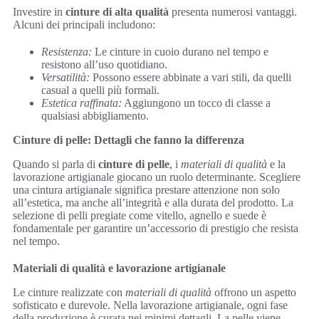
Investire in
cinture di alta qualità
presenta numerosi vantaggi.
Alcuni dei principali includono:
Resistenza:
Le cinture in cuoio durano nel tempo e
resistono all’uso quotidiano.
Versatilità:
Possono essere abbinate a vari stili, da quelli
casual a quelli più formali.
Estetica raffinata:
Aggiungono un tocco di classe a
qualsiasi abbigliamento.
Cinture di pelle: Dettagli che fanno la differenza
Quando si parla di
cinture di pelle
, i
materiali di qualità
e la
lavorazione artigianale giocano un ruolo determinante. Scegliere
una cintura artigianale significa prestare attenzione non solo
all’estetica, ma anche all’integrità e alla durata del prodotto. La
selezione di pelli pregiate come vitello, agnello e suede è
fondamentale per garantire un’accessorio di prestigio che resista
nel tempo.
Materiali di qualità e lavorazione artigianale
Le cinture realizzate con
materiali di qualità
offrono un aspetto
sofisticato e durevole. Nella lavorazione artigianale, ogni fase
della produzione è curata nei minimi dettagli. La pelle viene