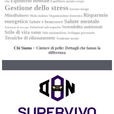
Equilibrio mentale
Equilibrio mente-corpo
vita
Gestione dello stress
Interior design
Risparmio
Mindfulness
Moda italiana
Organizzazione domestica
energetico
Salute mentale
Salute e benessere
Sostenibilità ambientale
Soluzioni salvaspazio
Soluzioni di storage
Stile di vita sano
Stile minimalista
Sviluppo personale
Tecniche di rilassamento
Tendenze moda
Chi Siamo
>
Cinture di pelle: Dettagli che fanno la
differenza