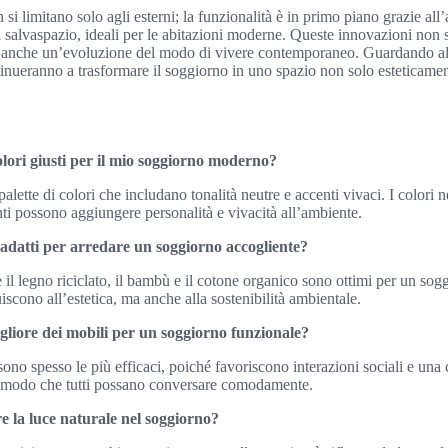
i limitano solo agli esterni; la funzionalità è in primo piano grazie all
i salvaspazio, ideali per le abitazioni moderne. Queste innovazioni non
no anche un’evoluzione del modo di vivere contemporaneo. Guardando al
tinueranno a trasformare il soggiorno in uno spazio non solo esteticam
olori giusti per il mio soggiorno moderno?
palette di colori che includano tonalità neutre e accenti vivaci. I colori
nti possono aggiungere personalità e vivacità all’ambiente.
 adatti per arredare un soggiorno accogliente?
me il legno riciclato, il bambù e il cotone organico sono ottimi per un s
iscono all’estetica, ma anche alla sostenibilità ambientale.
igliore dei mobili per un soggiorno funzionale?
ono spesso le più efficaci, poiché favoriscono interazioni sociali e una 
in modo che tutti possano conversare comodamente.
 la luce naturale nel soggiorno?