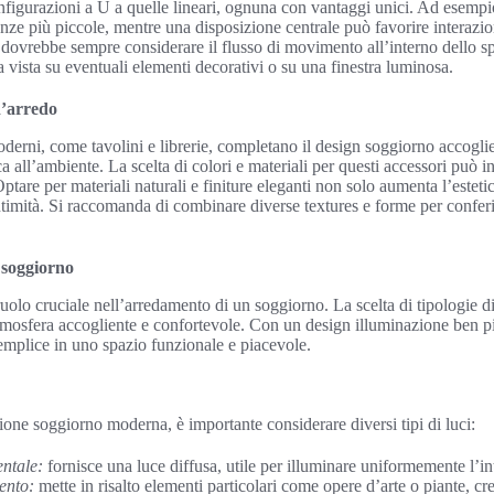
onfigurazioni a U a quelle lineari, ognuna con vantaggi unici. Ad esempi
anze più piccole, mentre una disposizione centrale può favorire interazio
e dovrebbe sempre considerare il flusso di movimento all’interno dello 
 vista su eventuali elementi decorativi o su una finestra luminosa.
d’arredo
erni, come tavolini e librerie, completano il design soggiorno accogli
a all’ambiente. La scelta di colori e materiali per questi accessori può
ptare per materiali naturali e finiture eleganti non solo aumenta l’este
ntimità. Si raccomanda di combinare diverse textures e forme per confer
 soggiorno
uolo cruciale nell’arredamento di un soggiorno. La scelta di tipologie d
tmosfera accogliente e confortevole. Con un design illuminazione ben pia
emplice in uno spazio funzionale e piacevole.
ione soggiorno moderna, è importante considerare diversi tipi di luci:
ntale:
fornisce una luce diffusa, utile per illuminare uniformemente l’in
ento:
mette in risalto elementi particolari come opere d’arte o piante, c