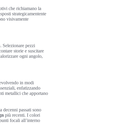
otivi che richiamano la
disposti strategicamentente
scono visivamente
. Selezionare pezzi
contare storie e suscitare
valorizzare ogni angolo,
 evolvendo in modi
ssenziali, enfatizzando
nti metallici che apportano
 a decenni passati sono
ign
più recenti. I colori
unti focali all’interno