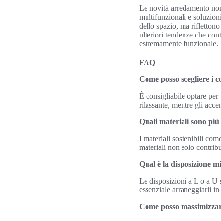
Le novità arredamento non s
multifunzionali e soluzion
dello spazio, ma rifletto
ulteriori tendenze che con
estremamente funzionale.
FAQ
Come posso scegliere i c
È consigliabile optare per 
rilassante, mentre gli acce
Quali materiali sono più
I materiali sostenibili co
materiali non solo contribu
Qual è la disposizione m
Le disposizioni a L o a U s
essenziale arraneggiarli 
Come posso massimizzare