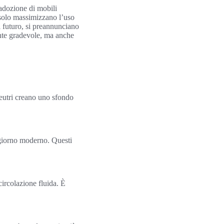
’adozione di mobili
 solo massimizzano l’uso
 futuro, si preannunciano
ente gradevole, ma anche
 neutri creano uno sfondo
oggiorno moderno. Questi
circolazione fluida. È