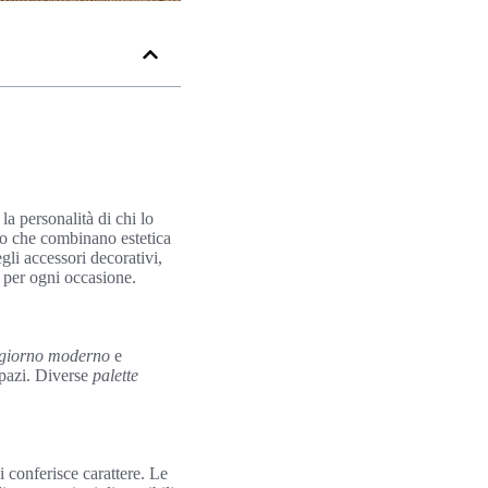
a personalità di chi lo
rno che combinano estetica
egli accessori decorativi,
o per ogni occasione.
ggiorno moderno
e
spazi. Diverse
palette
i conferisce carattere. Le