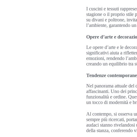
I cuscini e tessuti rappre
stagione o il proprio stile
su divani e poltrone, invit
l’ambiente, garantendo un
Opere d’arte e decorazi
Le opere d’arte e le decor
significativi aiuta a riflet
emozioni, rendendo l’ambie
creando un equilibrio tra st
Tendenze contemporanee
Nel panorama attuale del
affascinanti. Uno dei princ
funzionalità e ordine. Que
un tocco di modernità e bri
Al contempo, si osserva un
sempre più ricercati, port
audaci stanno rivelandosi u
della stanza, conferendo vit