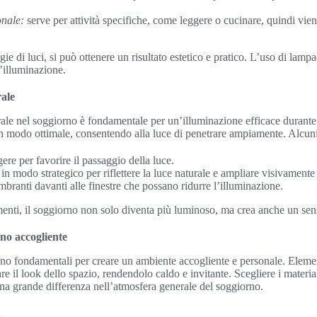
onale:
serve per attività specifiche, come leggere o cucinare, quindi vie
 di luci, si può ottenere un risultato estetico e pratico. L’uso di lampade
l’illuminazione.
rale
ale nel soggiorno è fondamentale per un’illuminazione efficace durante i
in modo ottimale, consentendo alla luce di penetrare ampiamente. Alcun
ere per favorire il passaggio della luce.
in modo strategico per riflettere la luce naturale e ampliare visivamente 
mbranti davanti alle finestre che possano ridurre l’illuminazione.
enti, il soggiorno non solo diventa più luminoso, ma crea anche un sen
no accogliente
no fondamentali per creare un ambiente accogliente e personale. Element
 il look dello spazio, rendendolo caldo e invitante. Scegliere i materiali 
 una grande differenza nell’atmosfera generale del soggiorno.