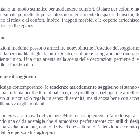
sentano un modo semplice per aggiungere comfort. Optare per colori e m
 personale permette di personalizzare ulteriormente lo spazio. I cuscini, 
ano al relax e al confort. Inoltre, i tappeti morbidi e le coperte arricchi
 tocco di eleganza.
oni
azioni moderne possono arricchire notevolmente l’estetica del soggiorno
tere la personalità degli abitanti. Quadri, sculture e fotografie possono rac
nte unico. Una cura attenta nella scelta delle decorazioni permette di 
ile e funzionalità.
 per il soggiorno
 design contemporaneo, le
tendenze arredamento soggiorno
si stanno
ipali orientamenti è il minimalismo, che predilige spazi aperti e arredi e
sto stile non solo regala un senso di serenità, ma si sposa bene con acce
llantezza agli ambienti.
 interessato revival del vintage. Mobili e complementi d’arredo ispirati
ando una calda nostalgia che si armonizza perfettamente con
stili di des
na scelta popolare, con toni vivaci che catturano l’attenzione e creano p
alità e personalità agli spazi.