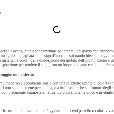
o
rno e accogliente è fondamentale per creare uno spazio che rispecchi l
e una guida dettagliata sul design d’interni, esplorando idee per soggio
i materiali e colori, della disposizione dei mobili, dell’illuminazione e d
 ispirazione per rendere il soggiorno un luogo invitante e caldo, perfett
un soggiorno moderno
no moderno e accogliente inizia con una selezione attenta di
colori so
lori non solo trasmette personalità, ma influisce anche sull’umore degli 
 completamente l’atmosfera, rendendo ogni ambiente unico e invitante.
offre un’ottima base, mentre l’aggiunta di accenti pastello o colori vivac