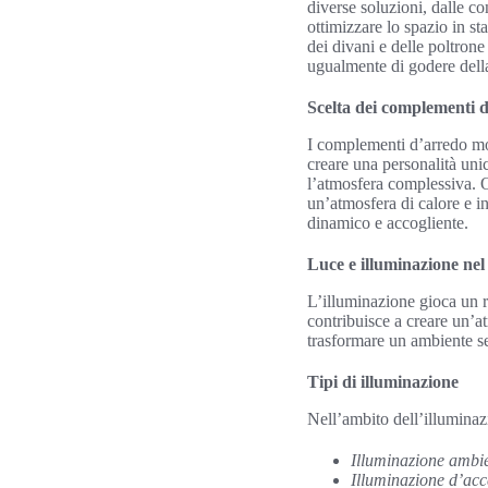
diverse soluzioni, dalle c
ottimizzare lo spazio in st
dei divani e delle poltron
ugualmente di godere della
Scelta dei complementi 
I complementi d’arredo mod
creare una personalità unic
l’atmosfera complessiva. O
un’atmosfera di calore e i
dinamico e accogliente.
Luce e illuminazione nel
L’illuminazione gioca un r
contribuisce a creare un’a
trasformare un ambiente s
Tipi di illuminazione
Nell’ambito dell’illuminaz
Illuminazione ambie
Illuminazione d’acc