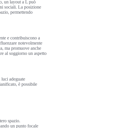
o, un layout a L può
ni sociali. La posizione
spazio, permettendo
ente e contribuiscono a
 influenzare notevolmente
tica, ma promuove anche
ire al soggiorno un aspetto
i luci adeguate
nificato, è possibile
tero spazio.
reando un punto focale