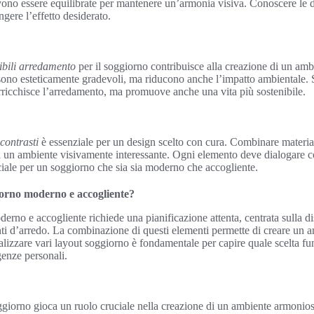
ono essere equilibrate per mantenere un’armonia visiva. Conoscere le d
gere l’effetto desiderato.
nibili arredamento
per il soggiorno contribuisce alla creazione di un amb
sono esteticamente gradevoli, ma riducono anche l’impatto ambientale. S
arricchisce l’arredamento, ma promuove anche una vita più sostenibile.
contrasti
è essenziale per un design scelto con cura. Combinare materiali
un ambiente visivamente interessante. Ogni elemento deve dialogare con
uciale per un soggiorno che sia sia moderno che accogliente.
orno moderno e accogliente?
rno e accogliente richiede una pianificazione attenta, centrata sulla di
nti d’arredo. La combinazione di questi elementi permette di creare un
alizzare vari layout soggiorno è fondamentale per capire quale scelta fu
igenze personali.
giorno gioca un ruolo cruciale nella creazione di un ambiente armonios