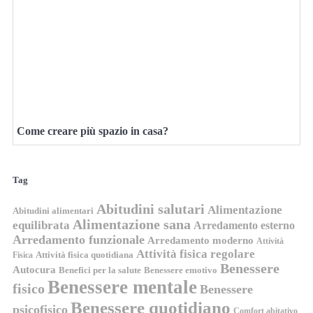
Come creare più spazio in casa?
Tag
Abitudini salutari
Alimentazione
Abitudini alimentari
Alimentazione sana
equilibrata
Arredamento esterno
Arredamento funzionale
Arredamento moderno
Attività
Attività fisica regolare
Attività fisica quotidiana
Fisica
Benessere
Autocura
Benefici per la salute
Benessere emotivo
Benessere mentale
fisico
Benessere
Benessere quotidiano
psicofisico
Comfort abitativo