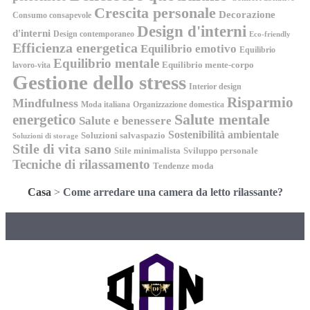
Crescita personale
Decorazione
Consumo consapevole
Design d'interni
d'interni
Design contemporaneo
Eco-friendly
Efficienza energetica
Equilibrio emotivo
Equilibrio
Equilibrio mentale
Equilibrio mente-corpo
lavoro-vita
Gestione dello stress
Interior design
Risparmio
Mindfulness
Moda italiana
Organizzazione domestica
energetico
Salute mentale
Salute e benessere
Sostenibilità ambientale
Soluzioni salvaspazio
Soluzioni di storage
Stile di vita sano
Stile minimalista
Sviluppo personale
Tecniche di rilassamento
Tendenze moda
Casa
>
Come arredare una camera da letto rilassante?