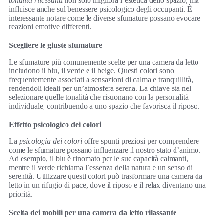
tonalità rilassanti
non solo migliora l’estetica dello spazio, ma
influisce anche sul benessere psicologico degli occupanti. È
interessante notare come le diverse sfumature possano evocare
reazioni emotive differenti.
Scegliere le giuste sfumature
Le sfumature più comunemente scelte per una camera da letto
includono il blu, il verde e il beige. Questi colori sono
frequentemente associati a sensazioni di calma e tranquillità,
rendendoli ideali per un’atmosfera serena. La chiave sta nel
selezionare quelle tonalità che risuonano con la personalità
individuale, contribuendo a uno spazio che favorisca il riposo.
Effetto psicologico dei colori
La
psicologia dei colori
offre spunti preziosi per comprendere
come le sfumature possano influenzare il nostro stato d’animo.
Ad esempio, il blu è rinomato per le sue capacità calmanti,
mentre il verde richiama l’essenza della natura e un senso di
serenità. Utilizzare questi colori può trasformare una camera da
letto in un rifugio di pace, dove il riposo e il relax diventano una
priorità.
Scelta dei mobili per una camera da letto rilassante