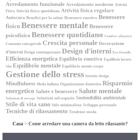
Arredamento funzionale
Arredamento moderno
Attività
Attività fisica regolare
Attività fisica quotidiana
Fisica
Benessere
Autocura
Benefici per la salute
Benessere emotivo
Benessere mentale
fisico
Benessere
Benessere quotidiano
psicofisico
Comfort abitativo
Crescita personale
Decorazione
Consumo consapevole
Design d'interni
d'interni
Design contemporaneo
Eco-friendly
Efficienza energetica
Equilibrio emotivo
Equilibrio lavoro-
Equilibrio mentale
Equilibrio mente-corpo
vita
Gestione dello stress
Interior design
Risparmio
Mindfulness
Moda italiana
Organizzazione domestica
energetico
Salute mentale
Salute e benessere
Sostenibilità ambientale
Soluzioni salvaspazio
Soluzioni di storage
Stile di vita sano
Stile minimalista
Sviluppo personale
Tecniche di rilassamento
Tendenze moda
Casa
>
Come arredare una camera da letto rilassante?