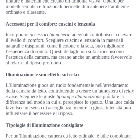
finiture e materiali che creano un’armonia visiva. Optare per
modelli semplici e funzionali permette di mantenere l’ambiente
ordinato e rilassante.
Accessori per il comfort: cuscini e lenzuola
Incorporare
accessori biancheria
adeguati contribuisce a elevare
il livello di comfort. Scegliere cuscini e lenzuola in materiali
naturali e traspiranti, come il cotone o la seta, può migliorare
l’esperienza di sonno. Questi dettagli non solo arricchiscono
l’estetica della camera, ma creano anche un ambiente favorevole
al relax e al riposo profondo.
Illuminazione e suo effetto sul relax
L’illuminazione gioca un ruolo fondamentale nell’arredamento
della camera da letto, contribuendo a creare un’atmosfera di
relax
e luce
. Scegliere le giuste
tipologie illuminazione
può fare la
differenza nel modo in cui si percepisce lo spazio. Una luce calda
favorisce un senso di accoglienza, mentre la giusta intensità può
influenzare il benessere e il riposo.
Tipologie di illuminazione consigliate
Per un’illuminazione camera da letto ottimale, è utile combinare