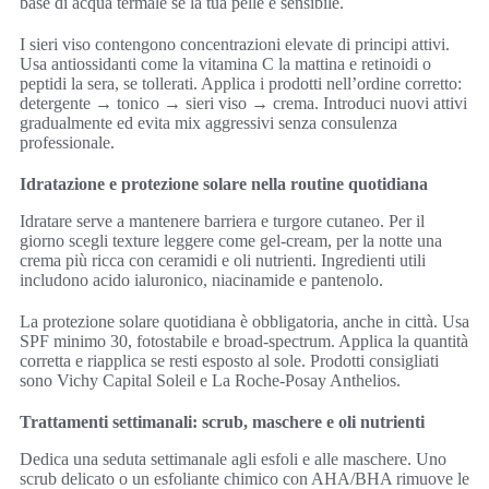
base di acqua termale se la tua pelle è sensibile.
I sieri viso contengono concentrazioni elevate di principi attivi.
Usa antiossidanti come la vitamina C la mattina e retinoidi o
peptidi la sera, se tollerati. Applica i prodotti nell’ordine corretto:
detergente → tonico → sieri viso → crema. Introduci nuovi attivi
gradualmente ed evita mix aggressivi senza consulenza
professionale.
Idratazione e protezione solare nella routine quotidiana
Idratare serve a mantenere barriera e turgore cutaneo. Per il
giorno scegli texture leggere come gel-cream, per la notte una
crema più ricca con ceramidi e oli nutrienti. Ingredienti utili
includono acido ialuronico, niacinamide e pantenolo.
La protezione solare quotidiana è obbligatoria, anche in città. Usa
SPF minimo 30, fotostabile e broad-spectrum. Applica la quantità
corretta e riapplica se resti esposto al sole. Prodotti consigliati
sono Vichy Capital Soleil e La Roche-Posay Anthelios.
Trattamenti settimanali: scrub, maschere e oli nutrienti
Dedica una seduta settimanale agli esfoli e alle maschere. Uno
scrub delicato o un esfoliante chimico con AHA/BHA rimuove le