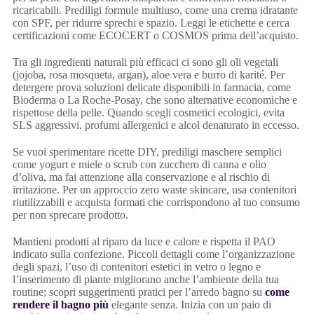
ricaricabili. Prediligi formule multiuso, come una crema idratante
con SPF, per ridurre sprechi e spazio. Leggi le etichette e cerca
certificazioni come ECOCERT o COSMOS prima dell’acquisto.
Tra gli ingredienti naturali più efficaci ci sono gli oli vegetali
(jojoba, rosa mosqueta, argan), aloe vera e burro di karité. Per
detergere prova soluzioni delicate disponibili in farmacia, come
Bioderma o La Roche-Posay, che sono alternative economiche e
rispettose della pelle. Quando scegli cosmetici ecologici, evita
SLS aggressivi, profumi allergenici e alcol denaturato in eccesso.
Se vuoi sperimentare ricette DIY, prediligi maschere semplici
come yogurt e miele o scrub con zucchero di canna e olio
d’oliva, ma fai attenzione alla conservazione e al rischio di
irritazione. Per un approccio zero waste skincare, usa contenitori
riutilizzabili e acquista formati che corrispondono al tuo consumo
per non sprecare prodotto.
Mantieni prodotti al riparo da luce e calore e rispetta il PAO
indicato sulla confezione. Piccoli dettagli come l’organizzazione
degli spazi, l’uso di contenitori estetici in vetro o legno e
l’inserimento di piante migliorano anche l’ambiente della tua
routine; scopri suggerimenti pratici per l’arredo bagno su
come
rendere il bagno più
elegante senza. Inizia con un paio di