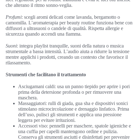
che alterano il ritmo sonno-veglia.
Profumi
: scegli aromi delicati come lavanda, bergamotto o
camomilla. L’aromaterapia per beauty routine funziona bene con
diffusori a ultrasuoni o candele di qualità. Rispetta allergie e
sicurezza quando accendi una fiamma.
Suoni
: integra playlist tranquille, suoni della natura o musica
strumentale a bassa intensità. L’audio aiuta a ridurre la tensione
mentre applichi i prodotti, creando un contesto che favorisce il
rilassamento.
Strumenti che facilitano il trattamento
Asciugamani caldi: usa un panno tiepido per aprire i pori
prima della detersione profonda o per rimuovere una
maschera.
Massaggiatori: rulli di giada, gua sha e dispositivi sonici
stimolano microcircolazione e drenaggio linfatico. Prima
dell’uso, pulisci gli strumenti e applica una pressione
leggera per evitare irritazioni.
Accessori viso: pennelli per maschere, spatole igieniche e
una cuffia per capelli mantengono ordine e pulizia.
Conserva gli strumenti asciutti e disinfettati per prevenire