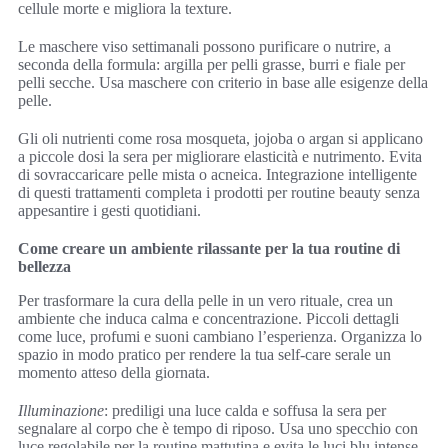
cellule morte e migliora la texture.
Le maschere viso settimanali possono purificare o nutrire, a
seconda della formula: argilla per pelli grasse, burri e fiale per
pelli secche. Usa maschere con criterio in base alle esigenze della
pelle.
Gli oli nutrienti come rosa mosqueta, jojoba o argan si applicano
a piccole dosi la sera per migliorare elasticità e nutrimento. Evita
di sovraccaricare pelle mista o acneica. Integrazione intelligente
di questi trattamenti completa i prodotti per routine beauty senza
appesantire i gesti quotidiani.
Come creare un ambiente rilassante per la tua routine di
bellezza
Per trasformare la cura della pelle in un vero rituale, crea un
ambiente che induca calma e concentrazione. Piccoli dettagli
come luce, profumi e suoni cambiano l’esperienza. Organizza lo
spazio in modo pratico per rendere la tua self-care serale un
momento atteso della giornata.
Illuminazione
: prediligi una luce calda e soffusa la sera per
segnalare al corpo che è tempo di riposo. Usa uno specchio con
luce regolabile per la routine mattutina e evita le luci blu intense