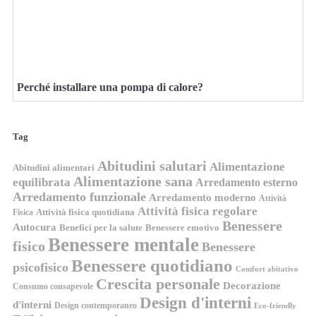
Perché installare una pompa di calore?
Tag
Abitudini salutari
Alimentazione
Abitudini alimentari
Alimentazione sana
equilibrata
Arredamento esterno
Arredamento funzionale
Arredamento moderno
Attività
Attività fisica regolare
Attività fisica quotidiana
Fisica
Benessere
Autocura
Benefici per la salute
Benessere emotivo
Benessere mentale
fisico
Benessere
Benessere quotidiano
psicofisico
Comfort abitativo
Crescita personale
Decorazione
Consumo consapevole
Design d'interni
d'interni
Design contemporaneo
Eco-friendly