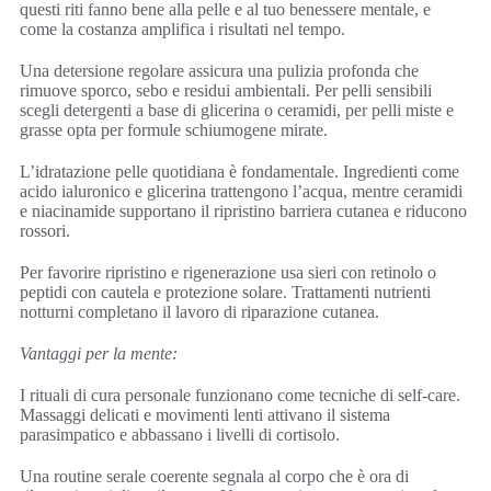
questi riti fanno bene alla pelle e al tuo benessere mentale, e
come la costanza amplifica i risultati nel tempo.
Una detersione regolare assicura una pulizia profonda che
rimuove sporco, sebo e residui ambientali. Per pelli sensibili
scegli detergenti a base di glicerina o ceramidi, per pelli miste e
grasse opta per formule schiumogene mirate.
L’idratazione pelle quotidiana è fondamentale. Ingredienti come
acido ialuronico e glicerina trattengono l’acqua, mentre ceramidi
e niacinamide supportano il ripristino barriera cutanea e riducono
rossori.
Per favorire ripristino e rigenerazione usa sieri con retinolo o
peptidi con cautela e protezione solare. Trattamenti nutrienti
notturni completano il lavoro di riparazione cutanea.
Vantaggi per la mente:
I rituali di cura personale funzionano come tecniche di self-care.
Massaggi delicati e movimenti lenti attivano il sistema
parasimpatico e abbassano i livelli di cortisolo.
Una routine serale coerente segnala al corpo che è ora di