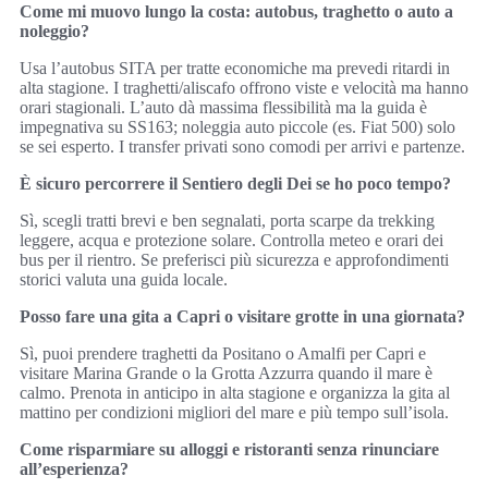
Come mi muovo lungo la costa: autobus, traghetto o auto a
noleggio?
Usa l’autobus SITA per tratte economiche ma prevedi ritardi in
alta stagione. I traghetti/aliscafo offrono viste e velocità ma hanno
orari stagionali. L’auto dà massima flessibilità ma la guida è
impegnativa su SS163; noleggia auto piccole (es. Fiat 500) solo
se sei esperto. I transfer privati sono comodi per arrivi e partenze.
È sicuro percorrere il Sentiero degli Dei se ho poco tempo?
Sì, scegli tratti brevi e ben segnalati, porta scarpe da trekking
leggere, acqua e protezione solare. Controlla meteo e orari dei
bus per il rientro. Se preferisci più sicurezza e approfondimenti
storici valuta una guida locale.
Posso fare una gita a Capri o visitare grotte in una giornata?
Sì, puoi prendere traghetti da Positano o Amalfi per Capri e
visitare Marina Grande o la Grotta Azzurra quando il mare è
calmo. Prenota in anticipo in alta stagione e organizza la gita al
mattino per condizioni migliori del mare e più tempo sull’isola.
Come risparmiare su alloggi e ristoranti senza rinunciare
all’esperienza?