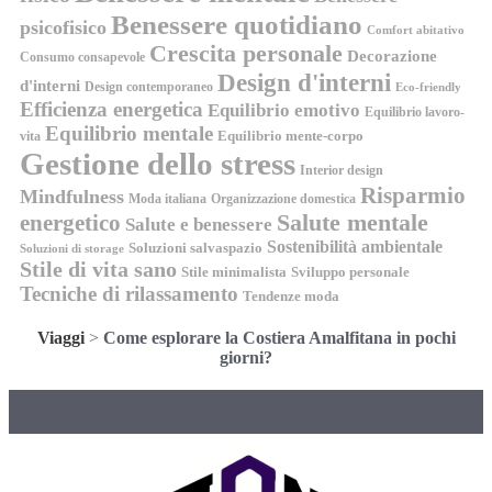
Benessere quotidiano
psicofisico
Comfort abitativo
Crescita personale
Decorazione
Consumo consapevole
Design d'interni
d'interni
Design contemporaneo
Eco-friendly
Efficienza energetica
Equilibrio emotivo
Equilibrio lavoro-
Equilibrio mentale
Equilibrio mente-corpo
vita
Gestione dello stress
Interior design
Risparmio
Mindfulness
Moda italiana
Organizzazione domestica
energetico
Salute mentale
Salute e benessere
Sostenibilità ambientale
Soluzioni salvaspazio
Soluzioni di storage
Stile di vita sano
Stile minimalista
Sviluppo personale
Tecniche di rilassamento
Tendenze moda
Viaggi
>
Come esplorare la Costiera Amalfitana in pochi
giorni?