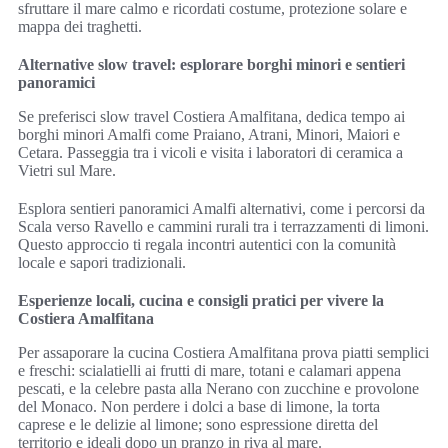
sfruttare il mare calmo e ricordati costume, protezione solare e
mappa dei traghetti.
Alternative slow travel: esplorare borghi minori e sentieri
panoramici
Se preferisci slow travel Costiera Amalfitana, dedica tempo ai
borghi minori Amalfi come Praiano, Atrani, Minori, Maiori e
Cetara. Passeggia tra i vicoli e visita i laboratori di ceramica a
Vietri sul Mare.
Esplora sentieri panoramici Amalfi alternativi, come i percorsi da
Scala verso Ravello e cammini rurali tra i terrazzamenti di limoni.
Questo approccio ti regala incontri autentici con la comunità
locale e sapori tradizionali.
Esperienze locali, cucina e consigli pratici per vivere la
Costiera Amalfitana
Per assaporare la cucina Costiera Amalfitana prova piatti semplici
e freschi: scialatielli ai frutti di mare, totani e calamari appena
pescati, e la celebre pasta alla Nerano con zucchine e provolone
del Monaco. Non perdere i dolci a base di limone, la torta
caprese e le delizie al limone; sono espressione diretta del
territorio e ideali dopo un pranzo in riva al mare.