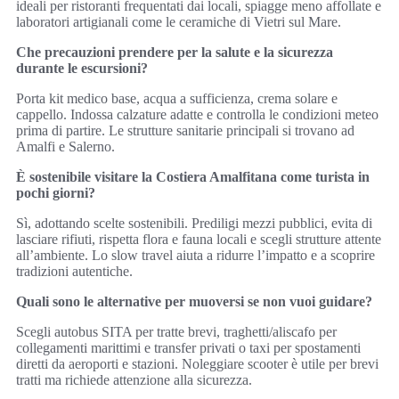
ideali per ristoranti frequentati dai locali, spiagge meno affollate e
laboratori artigianali come le ceramiche di Vietri sul Mare.
Che precauzioni prendere per la salute e la sicurezza
durante le escursioni?
Porta kit medico base, acqua a sufficienza, crema solare e
cappello. Indossa calzature adatte e controlla le condizioni meteo
prima di partire. Le strutture sanitarie principali si trovano ad
Amalfi e Salerno.
È sostenibile visitare la Costiera Amalfitana come turista in
pochi giorni?
Sì, adottando scelte sostenibili. Prediligi mezzi pubblici, evita di
lasciare rifiuti, rispetta flora e fauna locali e scegli strutture attente
all’ambiente. Lo slow travel aiuta a ridurre l’impatto e a scoprire
tradizioni autentiche.
Quali sono le alternative per muoversi se non vuoi guidare?
Scegli autobus SITA per tratte brevi, traghetti/aliscafo per
collegamenti marittimi e transfer privati o taxi per spostamenti
diretti da aeroporti e stazioni. Noleggiare scooter è utile per brevi
tratti ma richiede attenzione alla sicurezza.