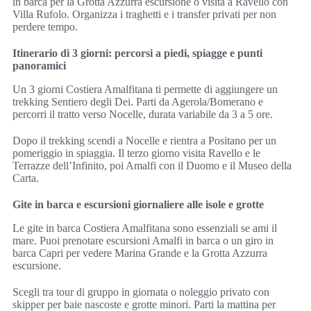
in barca per la Grotta Azzurra escursione o visita a Ravello con
Villa Rufolo. Organizza i traghetti e i transfer privati per non
perdere tempo.
Itinerario di 3 giorni: percorsi a piedi, spiagge e punti
panoramici
Un 3 giorni Costiera Amalfitana ti permette di aggiungere un
trekking Sentiero degli Dei. Parti da Agerola/Bomerano e
percorri il tratto verso Nocelle, durata variabile da 3 a 5 ore.
Dopo il trekking scendi a Nocelle e rientra a Positano per un
pomeriggio in spiaggia. Il terzo giorno visita Ravello e le
Terrazze dell’Infinito, poi Amalfi con il Duomo e il Museo della
Carta.
Gite in barca e escursioni giornaliere alle isole e grotte
Le gite in barca Costiera Amalfitana sono essenziali se ami il
mare. Puoi prenotare escursioni Amalfi in barca o un giro in
barca Capri per vedere Marina Grande e la Grotta Azzurra
escursione.
Scegli tra tour di gruppo in giornata o noleggio privato con
skipper per baie nascoste e grotte minori. Parti la mattina per