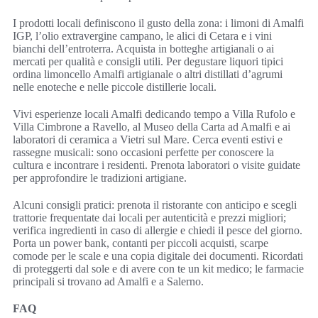
I prodotti locali definiscono il gusto della zona: i limoni di Amalfi
IGP, l’olio extravergine campano, le alici di Cetara e i vini
bianchi dell’entroterra. Acquista in botteghe artigianali o ai
mercati per qualità e consigli utili. Per degustare liquori tipici
ordina limoncello Amalfi artigianale o altri distillati d’agrumi
nelle enoteche e nelle piccole distillerie locali.
Vivi esperienze locali Amalfi dedicando tempo a Villa Rufolo e
Villa Cimbrone a Ravello, al Museo della Carta ad Amalfi e ai
laboratori di ceramica a Vietri sul Mare. Cerca eventi estivi e
rassegne musicali: sono occasioni perfette per conoscere la
cultura e incontrare i residenti. Prenota laboratori o visite guidate
per approfondire le tradizioni artigiane.
Alcuni consigli pratici: prenota il ristorante con anticipo e scegli
trattorie frequentate dai locali per autenticità e prezzi migliori;
verifica ingredienti in caso di allergie e chiedi il pesce del giorno.
Porta un power bank, contanti per piccoli acquisti, scarpe
comode per le scale e una copia digitale dei documenti. Ricordati
di proteggerti dal sole e di avere con te un kit medico; le farmacie
principali si trovano ad Amalfi e a Salerno.
FAQ