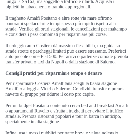
lungo la SS163, ma soggetto a traffico e ritardi. Acquista i
biglietti in tabaccheria o tramite app regionali.
Il traghetto Amalfi Positano e altre rotte via mare offrono
panorami spettacolari e tempi spesso più rapidi rispetto alla
strada. Verifica gli orari stagionali, le cancellazioni per maltempo
e considera i pass combinati per risparmiare più corse.
Il noleggio auto Costiera dà massima flessibilità, ma guida su
strade strette e parcheggi limitati può essere stressante. Preferisci
auto piccole come Fiat 500. Per arrivi o partenze comode prenota
transfer privati o taxi da Napoli o dalla stazione di Salerno.
Consigli pratici per risparmiare tempo e denaro
Per risparmiare Costiera Amalfitana scegli la bassa stagione
Amalfi o alloggi a Vietri o Salerno. Condividi transfer o prenota
navette di gruppo per ridurre il costo pro capite.
Per un budget Positano contenuto cerca bed and breakfast Amalfi
o appartamenti Ravello e sfrutta i traghetti per evitare il traffico
stradale. Prenota ristoranti popolari e tour in barca in anticipo,
specialmente in alta stagione.
Infine, usa i mezzi pubblici per tratte brevi e valuta noleggio