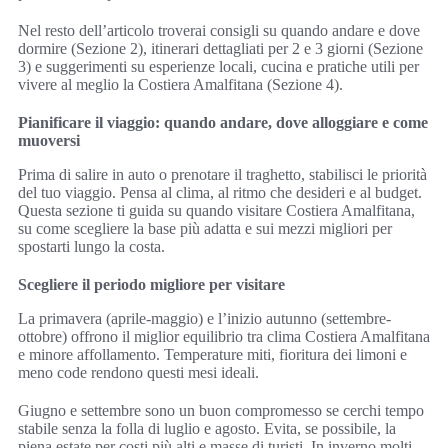
Nel resto dell’articolo troverai consigli su quando andare e dove
dormire (Sezione 2), itinerari dettagliati per 2 e 3 giorni (Sezione
3) e suggerimenti su esperienze locali, cucina e pratiche utili per
vivere al meglio la Costiera Amalfitana (Sezione 4).
Pianificare il viaggio: quando andare, dove alloggiare e come
muoversi
Prima di salire in auto o prenotare il traghetto, stabilisci le priorità
del tuo viaggio. Pensa al clima, al ritmo che desideri e al budget.
Questa sezione ti guida su quando visitare Costiera Amalfitana,
su come scegliere la base più adatta e sui mezzi migliori per
spostarti lungo la costa.
Scegliere il periodo migliore per visitare
La primavera (aprile-maggio) e l’inizio autunno (settembre-
ottobre) offrono il miglior equilibrio tra clima Costiera Amalfitana
e minore affollamento. Temperature miti, fioritura dei limoni e
meno code rendono questi mesi ideali.
Giugno e settembre sono un buon compromesso se cerchi tempo
stabile senza la folla di luglio e agosto. Evita, se possibile, la
piena estate per costi più alti e masse di turisti. In inverno molti