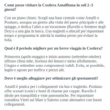
Come posso visitare la Costiera Amalfitana in soli 2–3
giorni?
Con un piano chiaro. Scegli una base centrale come Amalfi o
Positano, assegna un giorno alla visita del paese principale e alle
spiagge, e dedica l’altro a un’escursione (Ravello o Sentiero degli
Dei) o a una gita in barca. Usa traghetti o aliscafi per risparmiare
tempo e programma le attività la mattina presto per evitare la
folla.
Qual è il periodo migliore per un breve viaggio in Costiera?
Primavera (aprile-maggio) e inizio autunno (settembre-ottobre)
offrono clima mite, fioritura dei limoni e meno affollamento.
Giugno e settembre sono compromessi validi. Evita, se possibile,
luglio e agosto per traffico e prezzi alti.
Dove è meglio alloggiare per ottimizzare gli spostamenti?
Amalfi è pratica per i collegamenti via bus e traghetto. Positano
offre scenari iconici e hotel di charme per coppie. Ravello è
ideale per tranquillità e viste panoramiche. Per risparmiare
considera Vietri sul Mare o Salerno come alternative con buoni
collegamenti.