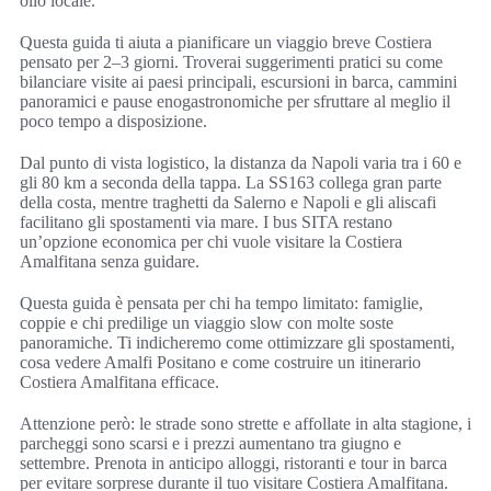
olio locale.
Questa guida ti aiuta a pianificare un viaggio breve Costiera
pensato per 2–3 giorni. Troverai suggerimenti pratici su come
bilanciare visite ai paesi principali, escursioni in barca, cammini
panoramici e pause enogastronomiche per sfruttare al meglio il
poco tempo a disposizione.
Dal punto di vista logistico, la distanza da Napoli varia tra i 60 e
gli 80 km a seconda della tappa. La SS163 collega gran parte
della costa, mentre traghetti da Salerno e Napoli e gli aliscafi
facilitano gli spostamenti via mare. I bus SITA restano
un’opzione economica per chi vuole visitare la Costiera
Amalfitana senza guidare.
Questa guida è pensata per chi ha tempo limitato: famiglie,
coppie e chi predilige un viaggio slow con molte soste
panoramiche. Ti indicheremo come ottimizzare gli spostamenti,
cosa vedere Amalfi Positano e come costruire un itinerario
Costiera Amalfitana efficace.
Attenzione però: le strade sono strette e affollate in alta stagione, i
parcheggi sono scarsi e i prezzi aumentano tra giugno e
settembre. Prenota in anticipo alloggi, ristoranti e tour in barca
per evitare sorprese durante il tuo visitare Costiera Amalfitana.