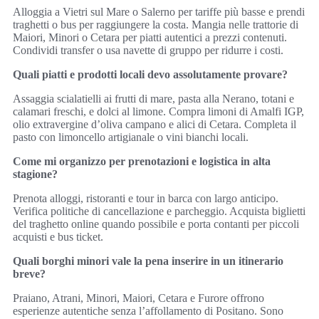
Alloggia a Vietri sul Mare o Salerno per tariffe più basse e prendi
traghetti o bus per raggiungere la costa. Mangia nelle trattorie di
Maiori, Minori o Cetara per piatti autentici a prezzi contenuti.
Condividi transfer o usa navette di gruppo per ridurre i costi.
Quali piatti e prodotti locali devo assolutamente provare?
Assaggia scialatielli ai frutti di mare, pasta alla Nerano, totani e
calamari freschi, e dolci al limone. Compra limoni di Amalfi IGP,
olio extravergine d’oliva campano e alici di Cetara. Completa il
pasto con limoncello artigianale o vini bianchi locali.
Come mi organizzo per prenotazioni e logistica in alta
stagione?
Prenota alloggi, ristoranti e tour in barca con largo anticipo.
Verifica politiche di cancellazione e parcheggio. Acquista biglietti
del traghetto online quando possibile e porta contanti per piccoli
acquisti e bus ticket.
Quali borghi minori vale la pena inserire in un itinerario
breve?
Praiano, Atrani, Minori, Maiori, Cetara e Furore offrono
esperienze autentiche senza l’affollamento di Positano. Sono