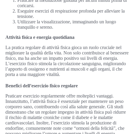
Praticare la meditazione guidata per alcuni minuti prima di
coricarsi.
Eseguire esercizi di respirazione profonda per alleviare la
tensione.
Utilizzare la visualizzazione, immaginando un luogo
tranquillo e sereno.
Attività fisica e energia quotidiana
La pratica regolare di attività fisica gioca un ruolo cruciale nel
migliorare la qualità della vita. Non solo contribuisce al benessere
fisico, ma ha anche un impatto positivo sui livelli di energia.
L’esercizio fisico stimola la circolazione sanguigna, migliorando
l’apporto di ossigeno e nutrienti ai muscoli e agli organi, il che
porta a una maggiore vitalità.
Benefici dell’esercizio fisico regolare
Praticare esercizio regolarmente offre molteplici vantaggi.
Innanzitutto, l’attività fisica è essenziale per mantenere un peso
corporeo sano, contribuendo così alla salute generale. Gli studi
dimostrano che un regolare impegno in attività fisica può ridurre
il rischio di malattie croniche come il diabete e le malattie
cardiovascolari. Inoltre, l’esercizio stimola la produzione di
endorfine, comunemente note come “ormoni della felicità”, che
possono migliorare l’umore e aumentare i livelli di energia