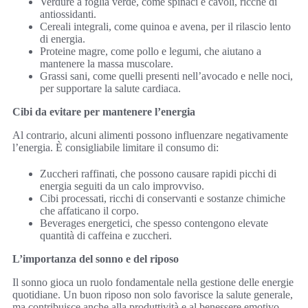
Verdure a foglia verde, come spinaci e cavoli, ricche di
antiossidanti.
Cereali integrali, come quinoa e avena, per il rilascio lento
di energia.
Proteine magre, come pollo e legumi, che aiutano a
mantenere la massa muscolare.
Grassi sani, come quelli presenti nell’avocado e nelle noci,
per supportare la salute cardiaca.
Cibi da evitare per mantenere l’energia
Al contrario, alcuni alimenti possono influenzare negativamente
l’energia. È consigliabile limitare il consumo di:
Zuccheri raffinati, che possono causare rapidi picchi di
energia seguiti da un calo improvviso.
Cibi processati, ricchi di conservanti e sostanze chimiche
che affaticano il corpo.
Beverages energetici, che spesso contengono elevate
quantità di caffeina e zuccheri.
L’importanza del sonno e del riposo
Il sonno gioca un ruolo fondamentale nella gestione delle energie
quotidiane. Un buon riposo non solo favorisce la salute generale,
ma contribuisce anche alla produttività e al benessere emotivo.