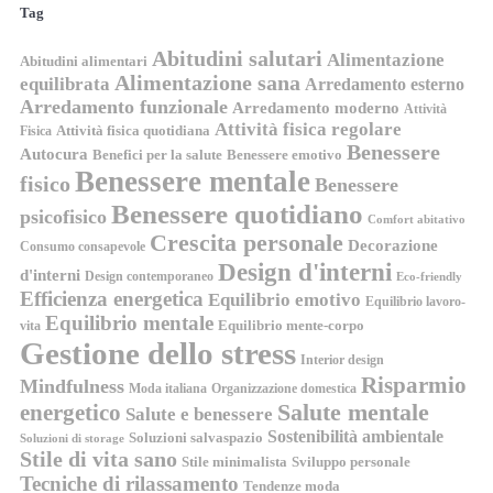
Tag
Abitudini salutari
Alimentazione
Abitudini alimentari
Alimentazione sana
equilibrata
Arredamento esterno
Arredamento funzionale
Arredamento moderno
Attività
Attività fisica regolare
Attività fisica quotidiana
Fisica
Benessere
Autocura
Benefici per la salute
Benessere emotivo
Benessere mentale
fisico
Benessere
Benessere quotidiano
psicofisico
Comfort abitativo
Crescita personale
Decorazione
Consumo consapevole
Design d'interni
d'interni
Design contemporaneo
Eco-friendly
Efficienza energetica
Equilibrio emotivo
Equilibrio lavoro-
Equilibrio mentale
Equilibrio mente-corpo
vita
Gestione dello stress
Interior design
Risparmio
Mindfulness
Moda italiana
Organizzazione domestica
energetico
Salute mentale
Salute e benessere
Sostenibilità ambientale
Soluzioni salvaspazio
Soluzioni di storage
Stile di vita sano
Stile minimalista
Sviluppo personale
Tecniche di rilassamento
Tendenze moda