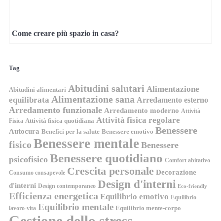
Come creare più spazio in casa?
Tag
Abitudini salutari
Alimentazione
Abitudini alimentari
Alimentazione sana
equilibrata
Arredamento esterno
Arredamento funzionale
Arredamento moderno
Attività
Attività fisica regolare
Attività fisica quotidiana
Fisica
Benessere
Autocura
Benefici per la salute
Benessere emotivo
Benessere mentale
fisico
Benessere
Benessere quotidiano
psicofisico
Comfort abitativo
Crescita personale
Decorazione
Consumo consapevole
Design d'interni
d'interni
Design contemporaneo
Eco-friendly
Efficienza energetica
Equilibrio emotivo
Equilibrio
Equilibrio mentale
Equilibrio mente-corpo
lavoro-vita
Gestione dello stress