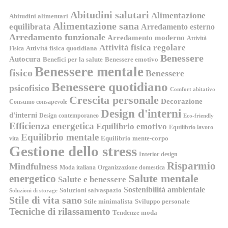
Abitudini salutari
Alimentazione
Abitudini alimentari
Alimentazione sana
equilibrata
Arredamento esterno
Arredamento funzionale
Arredamento moderno
Attività
Attività fisica regolare
Attività fisica quotidiana
Fisica
Benessere
Autocura
Benefici per la salute
Benessere emotivo
Benessere mentale
fisico
Benessere
Benessere quotidiano
psicofisico
Comfort abitativo
Crescita personale
Decorazione
Consumo consapevole
Design d'interni
d'interni
Design contemporaneo
Eco-friendly
Efficienza energetica
Equilibrio emotivo
Equilibrio lavoro-
Equilibrio mentale
Equilibrio mente-corpo
vita
Gestione dello stress
Interior design
Risparmio
Mindfulness
Moda italiana
Organizzazione domestica
energetico
Salute mentale
Salute e benessere
Sostenibilità ambientale
Soluzioni salvaspazio
Soluzioni di storage
Stile di vita sano
Stile minimalista
Sviluppo personale
Tecniche di rilassamento
Tendenze moda