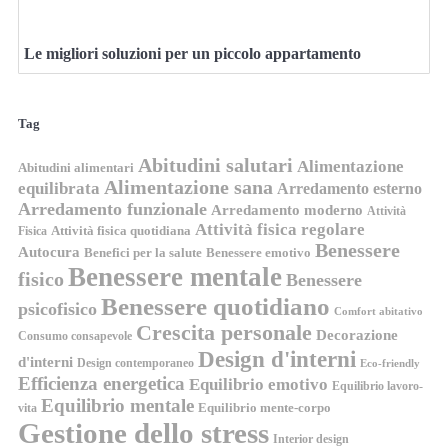
Le migliori soluzioni per un piccolo appartamento
Tag
Abitudini salutari
Alimentazione
Abitudini alimentari
Alimentazione sana
equilibrata
Arredamento esterno
Arredamento funzionale
Arredamento moderno
Attività
Attività fisica regolare
Attività fisica quotidiana
Fisica
Benessere
Autocura
Benefici per la salute
Benessere emotivo
Benessere mentale
fisico
Benessere
Benessere quotidiano
psicofisico
Comfort abitativo
Crescita personale
Decorazione
Consumo consapevole
Design d'interni
d'interni
Design contemporaneo
Eco-friendly
Efficienza energetica
Equilibrio emotivo
Equilibrio lavoro-
Equilibrio mentale
Equilibrio mente-corpo
vita
Gestione dello stress
Interior design