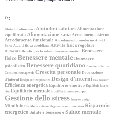
Tag
Abitudini salutari
Alimentazione
Abitudini alimentari
Alimentazione sana
equilibrata
Arredamento esterno
Arredamento funzionale
Arredamento moderno
Attività
Attività fisica regolare
Attività fisica quotidiana
Fisica
Benessere
Autocura
Benefici per la salute
Benessere emotivo
Benessere mentale
fisico
Benessere
Benessere quotidiano
psicofisico
Comfort abitativo
Crescita personale
Decorazione
Consumo consapevole
Design d'interni
d'interni
Design contemporaneo
Eco-friendly
Efficienza energetica
Equilibrio emotivo
Equilibrio lavoro-
Equilibrio mentale
Equilibrio mente-corpo
vita
Gestione dello stress
Interior design
Risparmio
Mindfulness
Moda italiana
Organizzazione domestica
energetico
Salute mentale
Salute e benessere