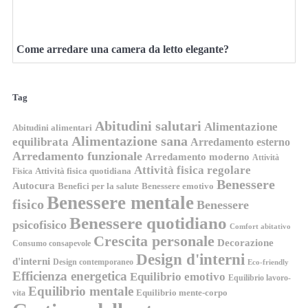
Come arredare una camera da letto elegante?
Tag
Abitudini salutari
Alimentazione
Abitudini alimentari
Alimentazione sana
equilibrata
Arredamento esterno
Arredamento funzionale
Arredamento moderno
Attività
Attività fisica regolare
Attività fisica quotidiana
Fisica
Benessere
Autocura
Benefici per la salute
Benessere emotivo
Benessere mentale
fisico
Benessere
Benessere quotidiano
psicofisico
Comfort abitativo
Crescita personale
Decorazione
Consumo consapevole
Design d'interni
d'interni
Design contemporaneo
Eco-friendly
Efficienza energetica
Equilibrio emotivo
Equilibrio lavoro-
Equilibrio mentale
Equilibrio mente-corpo
vita