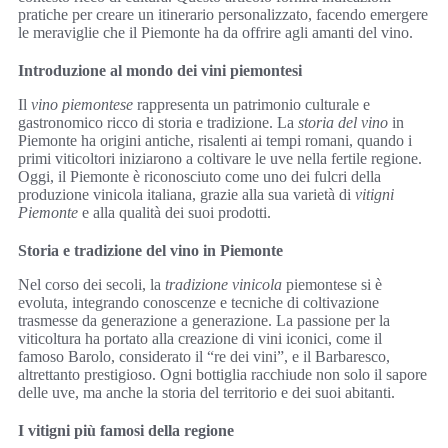
pratiche per creare un itinerario personalizzato, facendo emergere
le meraviglie che il Piemonte ha da offrire agli amanti del vino.
Introduzione al mondo dei vini piemontesi
Il
vino piemontese
rappresenta un patrimonio culturale e
gastronomico ricco di storia e tradizione. La
storia del vino
in
Piemonte ha origini antiche, risalenti ai tempi romani, quando i
primi viticoltori iniziarono a coltivare le uve nella fertile regione.
Oggi, il Piemonte è riconosciuto come uno dei fulcri della
produzione vinicola italiana, grazie alla sua varietà di
vitigni
Piemonte
e alla qualità dei suoi prodotti.
Storia e tradizione del vino in Piemonte
Nel corso dei secoli, la
tradizione vinicola
piemontese si è
evoluta, integrando conoscenze e tecniche di coltivazione
trasmesse da generazione a generazione. La passione per la
viticoltura ha portato alla creazione di vini iconici, come il
famoso Barolo, considerato il “re dei vini”, e il Barbaresco,
altrettanto prestigioso. Ogni bottiglia racchiude non solo il sapore
delle uve, ma anche la storia del territorio e dei suoi abitanti.
I vitigni più famosi della regione