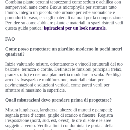
Combina piante perenni tappezzanti come sedum e achillea con
sempreverdi nane come Buxus microphylla per struttura tutto
l’anno. Integra un piccolo orto urbano per erbe aromatiche e
pomodori in vaso, e scegli materiali naturali per la composizione.
Per idee su come abbinare piante e materiali in spazi ristretti vedi
questa guida pratica:
ispirazioni per un look naturale
.
FAQ
Come posso progettare un giardino moderno in pochi metri
quadrati?
Inizia valutando misure, orientamento e vincoli strutturali del tuo
balcone, terrazza o cortile. Definisci le funzioni principali (relax,
pranzo, orto) e crea una planimetria modulare in scala. Prediligi
arredi salvaspazio e multifunzione, materiali chiari per
pavimentazioni e soluzioni verticali come pareti verdi per
sfruttare al massimo la superficie.
Quali misurazioni devo prendere prima di progettare?
Misura lunghezza, larghezza, altezze di muretti e parapetti;
segnala prese d’acqua, griglie di scarico e finestre. Registra
l’esposizione (nord, sud, est, ovest), le ore di sole e le aree
soggette a vento. Verifica limiti condominiali e portata della