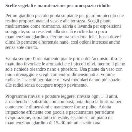
Scelte vegetali e manutenzione per uno spazio ridotto
Per un giardino piccolo punta su piante per giardino piccolo che
restino proporzionate al vaso e alla terrazza. Scegli piante
mediterranee come rosmarino, salvia e lavanda per esposizioni
soleggiate; sono resistenti alla siccità e richiedono poca
manutenzione giardino. Per ombra seleziona felci, hosta dove il
clima lo permette e hortensia nane, così ottieni interesse anche
senza sole diretto.
Valuta sempre l’orientamento piante prima dell’acquisto: il sole
mattutino favorisce le aromatiche e i piccoli olivi, mentre il pieno
sole richiede oleandro nano e pitosforo. Usa piante da vaso con
buon drenaggio e scegli contenitori dimensionati al volume
radicale. I sacchi per piante o i vasi modulari danno più spazio
alle radici senza occupare troppo pavimento.
Programma rinvasi e potature leggere: rinvasa ogni 1–3 anni,
arricchendo il substrato con compost; pota dopo la fioritura per
contenere le dimensioni e mantenere forme pulite. Adotta
irrigazione efficiente con goccia e pacciamatura per ridurre
evaporazione, soprattutto in estate, e stabilisci un piano di
manutenzione giardino di 15–30 minuti a settimana.