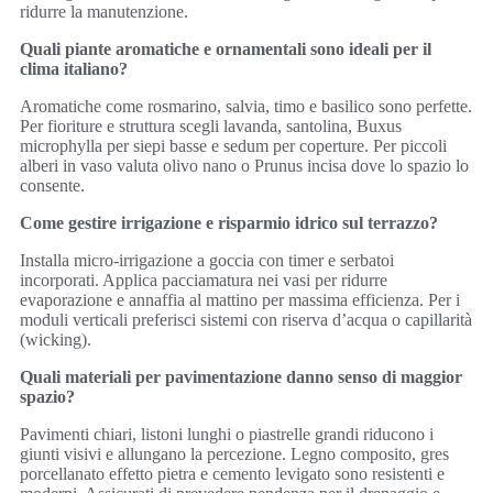
ridurre la manutenzione.
Quali piante aromatiche e ornamentali sono ideali per il
clima italiano?
Aromatiche come rosmarino, salvia, timo e basilico sono perfette.
Per fioriture e struttura scegli lavanda, santolina, Buxus
microphylla per siepi basse e sedum per coperture. Per piccoli
alberi in vaso valuta olivo nano o Prunus incisa dove lo spazio lo
consente.
Come gestire irrigazione e risparmio idrico sul terrazzo?
Installa micro-irrigazione a goccia con timer e serbatoi
incorporati. Applica pacciamatura nei vasi per ridurre
evaporazione e annaffia al mattino per massima efficienza. Per i
moduli verticali preferisci sistemi con riserva d’acqua o capillarità
(wicking).
Quali materiali per pavimentazione danno senso di maggior
spazio?
Pavimenti chiari, listoni lunghi o piastrelle grandi riducono i
giunti visivi e allungano la percezione. Legno composito, gres
porcellanato effetto pietra e cemento levigato sono resistenti e