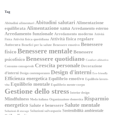
Tag
Abitudini salutari
Alimentazione
Abitudini alimentari
Alimentazione sana
equilibrata
Arredamento esterno
Arredamento funzionale
Arredamento moderno
Attività
Attività fisica regolare
Attività fisica quotidiana
Fisica
Benessere
Autocura
Benefici per la salute
Benessere emotivo
Benessere mentale
fisico
Benessere
Benessere quotidiano
psicofisico
Comfort abitativo
Crescita personale
Decorazione
Consumo consapevole
Design d'interni
d'interni
Design contemporaneo
Eco-friendly
Efficienza energetica
Equilibrio emotivo
Equilibrio lavoro-
Equilibrio mentale
Equilibrio mente-corpo
vita
Gestione dello stress
Interior design
Risparmio
Mindfulness
Moda italiana
Organizzazione domestica
energetico
Salute mentale
Salute e benessere
Sostenibilità ambientale
Soluzioni salvaspazio
Soluzioni di storage