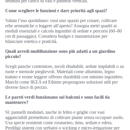
struttura per carico di vasi e pannelli verticali.
Come scegliere le funzioni e dare priorità agli spazi?
Valuta l’uso quotidiano: vuoi uno spazio per cenare, coltivare
erbe aromatiche o leggere all’aperto? Assegna metri quadri ai
moduli essenziali e calcola ingombri di sedute e percorsi (60–80
cm di passaggio). Considera budget e manutenzione per
bilanciare estetica e praticità.
Quali arredi multifunzione sono più adatti a un giardino
piccolo?
Scegli panche contenitore, tavoli ribaltabili, sedute impilabili o su
ruote e mensole pieghevoli. Materiali come alluminio, legno
trattato e resine leggere offrono durabilità con minimo ingombro.
Marchi come IKEA ed Ethimo propongono soluzioni utili per
diverse fasce di prezzo.
Le pareti verdi funzionano sui balconi e sono facili da
mantenere?
Sì: pannelli modulari, tasche in feltro e griglie con vasi
agganciabili permettono di coltivare piante senza occupare suolo.
Usa specie resistenti come rosmarino, timo, sedum e edera.
Prediligi sistemi con serbatoi o wicking e micro-irrigazione per