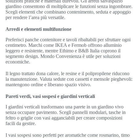
soluzioni pratiche e materiali durevoli. Gli arredi salvaspazio
giardino consentono di moltiplicare le funzioni senza ingombrare.
Scegli elementi che combinano contenimento, seduta e appoggio
per rendere l’area più versatile.
Arredi e elementi multifunzione
Preferisci panche contenitore e tavoli ribaltabili per sfruttare ogni
centimetro. Marchi come IKEA e Fermob offrono alluminio
leggero e resistente, mentre Ethimo e B&B Italia coprono il
segmento design. Mondo Convenienza è utile per soluzioni
economiche.
Il legno trattato dona calore, le resine e il polipropilene riducono
la manutenzione. Valuta sedute con cassetti e mensole pieghevoli:
mantengono ordine e liberano spazio visivo.
Pareti verdi, vasi sospesi e giardini verticali
I giardini verticali trasformano una parete in un giardino vivo
senza occupare pavimento. Scegli pannelli modulari, tasche in
feltro o griglie con vasi agganciabili per creare composizioni
facili da gestire.
I vasi sospesi sono perfetti per aromatiche come rosmarino, timo