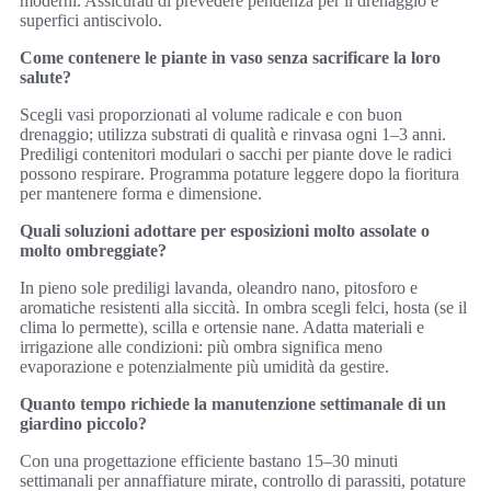
moderni. Assicurati di prevedere pendenza per il drenaggio e
superfici antiscivolo.
Come contenere le piante in vaso senza sacrificare la loro
salute?
Scegli vasi proporzionati al volume radicale e con buon
drenaggio; utilizza substrati di qualità e rinvasa ogni 1–3 anni.
Prediligi contenitori modulari o sacchi per piante dove le radici
possono respirare. Programma potature leggere dopo la fioritura
per mantenere forma e dimensione.
Quali soluzioni adottare per esposizioni molto assolate o
molto ombreggiate?
In pieno sole prediligi lavanda, oleandro nano, pitosforo e
aromatiche resistenti alla siccità. In ombra scegli felci, hosta (se il
clima lo permette), scilla e ortensie nane. Adatta materiali e
irrigazione alle condizioni: più ombra significa meno
evaporazione e potenzialmente più umidità da gestire.
Quanto tempo richiede la manutenzione settimanale di un
giardino piccolo?
Con una progettazione efficiente bastano 15–30 minuti
settimanali per annaffiature mirate, controllo di parassiti, potature