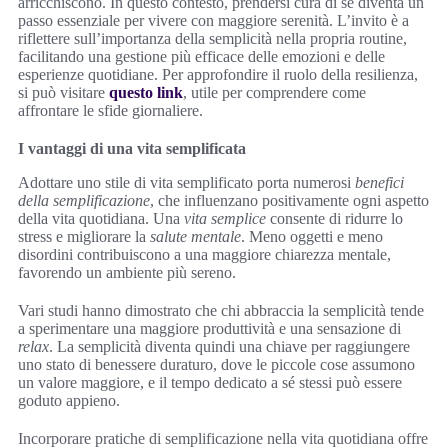
arricchiscono. In questo contesto, prendersi cura di sé diventa un
passo essenziale per vivere con maggiore serenità. L’invito è a
riflettere sull’importanza della semplicità nella propria routine,
facilitando una gestione più efficace delle emozioni e delle
esperienze quotidiane. Per approfondire il ruolo della resilienza,
si può visitare
questo link
, utile per comprendere come
affrontare le sfide giornaliere.
I vantaggi di una vita semplificata
Adottare uno stile di vita semplificato porta numerosi
benefici
della semplificazione
, che influenzano positivamente ogni aspetto
della vita quotidiana. Una
vita semplice
consente di ridurre lo
stress e migliorare la
salute mentale
. Meno oggetti e meno
disordini contribuiscono a una maggiore chiarezza mentale,
favorendo un ambiente più sereno.
Vari studi hanno dimostrato che chi abbraccia la semplicità tende
a sperimentare una maggiore produttività e una sensazione di
relax
. La semplicità diventa quindi una chiave per raggiungere
uno stato di benessere duraturo, dove le piccole cose assumono
un valore maggiore, e il tempo dedicato a sé stessi può essere
goduto appieno.
Incorporare pratiche di semplificazione nella vita quotidiana offre