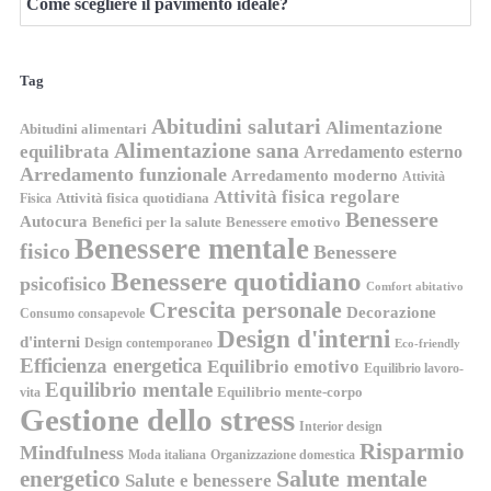
Come scegliere il pavimento ideale?
Tag
Abitudini salutari
Alimentazione
Abitudini alimentari
Alimentazione sana
equilibrata
Arredamento esterno
Arredamento funzionale
Arredamento moderno
Attività
Attività fisica regolare
Attività fisica quotidiana
Fisica
Benessere
Autocura
Benefici per la salute
Benessere emotivo
Benessere mentale
fisico
Benessere
Benessere quotidiano
psicofisico
Comfort abitativo
Crescita personale
Decorazione
Consumo consapevole
Design d'interni
d'interni
Design contemporaneo
Eco-friendly
Efficienza energetica
Equilibrio emotivo
Equilibrio lavoro-
Equilibrio mentale
Equilibrio mente-corpo
vita
Gestione dello stress
Interior design
Risparmio
Mindfulness
Moda italiana
Organizzazione domestica
energetico
Salute mentale
Salute e benessere