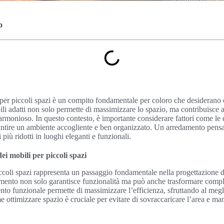
o
i per piccoli spazi è un compito fondamentale per coloro che desiderano o
ili adatti non solo permette di massimizzare lo spazio, ma contribuisce 
rmonioso. In questo contesto, è importante considerare fattori come le 
garantire un ambiente accogliente e ben organizzato. Un arredamento pens
 più ridotti in luoghi eleganti e funzionali.
ei mobili per piccoli spazi
iccoli spazi rappresenta un passaggio fondamentale nella progettazione d
damento non solo garantisce funzionalità ma può anche trasformare compl
to funzionale permette di massimizzare l’efficienza, sfruttando al megl
e ottimizzare spazio è cruciale per evitare di sovraccaricare l’area e ma