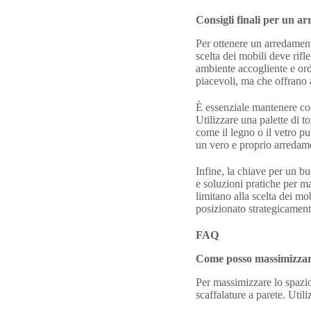
Consigli finali per un a
Per ottenere un arredamento
scelta dei mobili deve rifl
ambiente accogliente e ord
piacevoli, ma che offrano a
È essenziale mantenere coe
Utilizzare una palette di t
come il legno o il vetro p
un vero e proprio arredame
Infine, la chiave per un bu
e soluzioni pratiche per m
limitano alla scelta dei m
posizionato strategicamente 
FAQ
Come posso massimizzare
Per massimizzare lo spazio
scaffalature a parete. Util