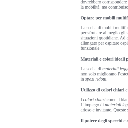
dovrebbero corrispondere p
la mobilità, ma contribuis
Optare per mobili multif
La scelta di mobili multifu
per sfruttare al meglio gli
situazioni quotidiane. Ad 
allungato per ospitare osp
funzionale.
Materiali e colori ideali 
La scelta di
materiali legg
non solo migliorano l’este
in
spazi ridotti
.
Utilizzo di colori chiari 
I
colori chiari
come il bianc
L’impiego di
materiali leg
arioso e invitante. Queste 
Il potere degli specchi e d