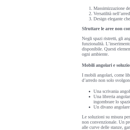
Massimizzazione del
Versatilità nell’arr
Design elegante che 
Sfruttare le aree non co
Negli spazi ristretti, gli 
funzionalità. L’inserimento
disponibile. Questi elemen
ogni ambiente.
Mobili angolari e soluzi
I mobili angolari, come li
d’arredo non solo svolgono
Una scrivania angol
Una libreria angolar
ingombrare lo spazi
Un divano angolare 
Le soluzioni su misura per
non convenzionale. Un prog
alle curve delle stanze, ga