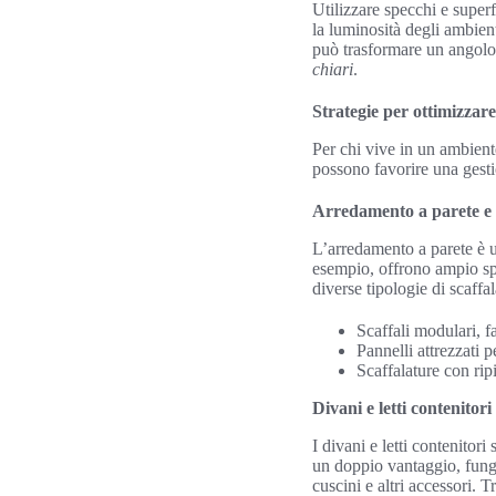
Utilizzare specchi e superf
la luminosità degli ambien
può trasformare un angolo
chiari
.
Strategie per ottimizzare
Per chi vive in un ambient
possono favorire una gesti
Arredamento a parete e 
L’arredamento a parete è un
esempio, offrono ampio spaz
diverse tipologie di scaffal
Scaffali modulari, f
Pannelli attrezzati p
Scaffalature con ripi
Divani e letti contenitori
I divani e letti contenitor
un doppio vantaggio, fungen
cuscini e altri accessori. T