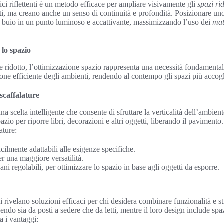
ici riflettenti è un metodo efficace per ampliare visivamente gli
spazi rid
ti, ma creano anche un senso di continuità e profondità. Posizionare un
 buio in un punto luminoso e accattivante, massimizzando l’uso dei
mat
 lo spazio
e ridotto, l’ottimizzazione spazio rappresenta una necessità fondamental
one efficiente degli ambienti, rendendo al contempo gli spazi più accogli
scaffalature
a scelta intelligente che consente di sfruttare la verticalità dell’ambient
io per riporre libri, decorazioni e altri oggetti, liberando il paviment
ature:
acilmente adattabili alle esigenze specifiche.
er una maggiore versatilità.
ani regolabili, per ottimizzare lo spazio in base agli oggetti da esporre.
i si rivelano soluzioni efficaci per chi desidera combinare funzionalità e s
do sia da posti a sedere che da letti, mentre il loro design include spaz
ra i vantaggi: