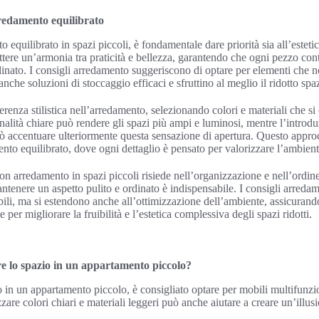
rredamento equilibrato
 equilibrato in spazi piccoli, è fondamentale dare priorità sia all’estetic
ettere un’armonia tra praticità e bellezza, garantendo che ogni pezzo con
inato. I consigli arredamento suggeriscono di optare per elementi che 
nche soluzioni di stoccaggio efficaci e sfruttino al meglio il ridotto spa
renza stilistica nell’arredamento, selezionando colori e materiali che s
onalità chiare può rendere gli spazi più ampi e luminosi, mentre l’introdu
uò accentuare ulteriormente questa sensazione di apertura. Questo approc
nto equilibrato, dove ogni dettaglio è pensato per valorizzare l’ambient
on arredamento in spazi piccoli risiede nell’organizzazione e nell’ordine.
antenere un aspetto pulito e ordinato è indispensabile. I consigli arreda
obili, ma si estendono anche all’ottimizzazione dell’ambiente, assicuran
per migliorare la fruibilità e l’estetica complessiva degli spazi ridotti.
 lo spazio in un appartamento piccolo?
 in un appartamento piccolo, è consigliato optare per mobili multifunzio
izzare colori chiari e materiali leggeri può anche aiutare a creare un’illu