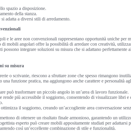
lo spazio a disposizione.
edamento della stanza.
si adatta a diversi stili di arredamento.
nvenzionali
angoli e le aree non convenzionali rappresentano opportunità uniche per m
 di mobili angolari offre la possibilità di arredare con creatività, utiliz
ti possono integrare soluzioni su misura che si adattano perfettamente al
oni su misura
brerie o scrivanie, riescono a sfruttare zone che spesso rimangono inuti
 una funzione pratica, ma aggiungono anche carattere e personalità agl
are può trasformare un piccolo angolo in un’area di lavoro funzionale.
e rende più accessibile il soggiorno, consentendo di visualizzare libri e
o.
ottimizza il soggiorno, creando un’accogliente area conversazione sen
mettono di ottenere un risultato finale armonioso, garantendo un utilizzo
ettista esperto può creare mobili appositamente studiati per adattarsi p
rantendo così un’eccellente combinazione di stile e funzionalità.