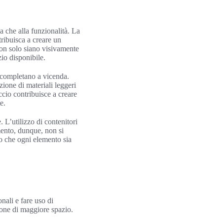
a che alla funzionalità. La
tribuisca a creare un
non solo siano visivamente
zio disponibile.
i completano a vicenda.
zione di materiali leggeri
cio contribuisce a creare
e.
 L’utilizzo di contenitori
mento, dunque, non si
do che ogni elemento sia
nali e fare uso di
sione di maggiore spazio.