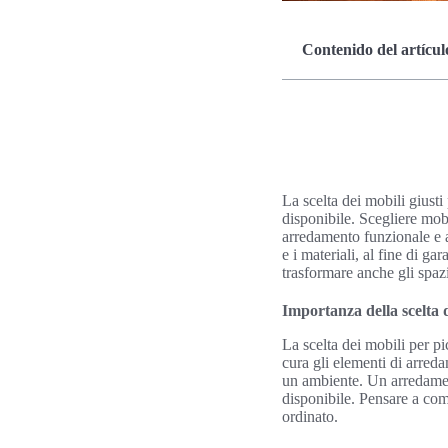
Contenido del artícul
La scelta dei mobili giust
disponibile. Scegliere mob
arredamento funzionale e a
e i materiali, al fine di 
trasformare anche gli spazi
Importanza della scelta d
La scelta dei mobili per p
cura gli elementi di arre
un ambiente. Un arredamen
disponibile. Pensare a com
ordinato.