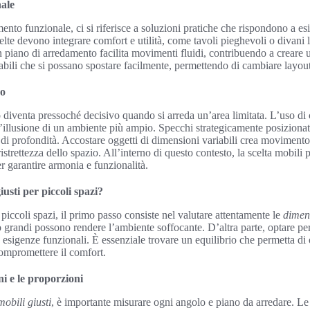
ale
ento funzionale, ci si riferisce a soluzioni pratiche che rispondono a es
elte devono integrare comfort e utilità, come tavoli pieghevoli o divani let
 piano di arredamento facilita movimenti fluidi, contribuendo a creare u
bili che si possano spostare facilmente, permettendo di cambiare layout 
vo
o diventa pressoché decisivo quando si arreda un’area limitata. L’uso di c
 l’illusione di un ambiente più ampio. Specchi strategicamente posiziona
 di profondità. Accostare oggetti di dimensioni variabili crea movimento 
ristrettezza dello spazio. All’interno di questo contesto, la scelta mobili
r garantire armonia e funzionalità.
iusti per piccoli spazi?
 piccoli spazi, il primo passo consiste nel valutare attentamente le
dimen
 grandi possono rendere l’ambiente soffocante. D’altra parte, optare per
 esigenze funzionali. È essenziale trovare un equilibrio che permetta di 
ompromettere il comfort.
i e le proporzioni
mobili giusti
, è importante misurare ogni angolo e piano da arredare. L