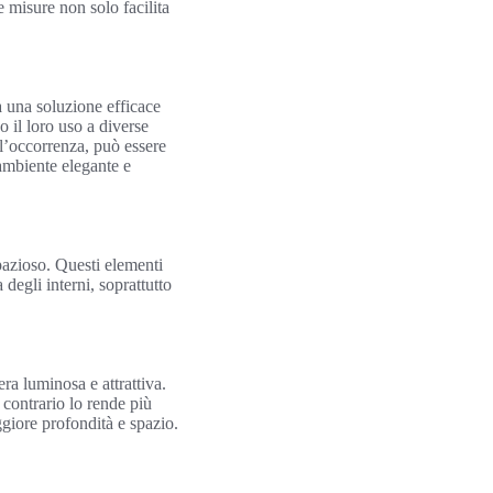
 misure non solo facilita
ta una soluzione efficace
o il loro uso a diverse
l’occorrenza, può essere
’ambiente elegante e
pazioso. Questi elementi
egli interni, soprattutto
era luminosa e attrattiva.
l contrario lo rende più
ggiore profondità e spazio.