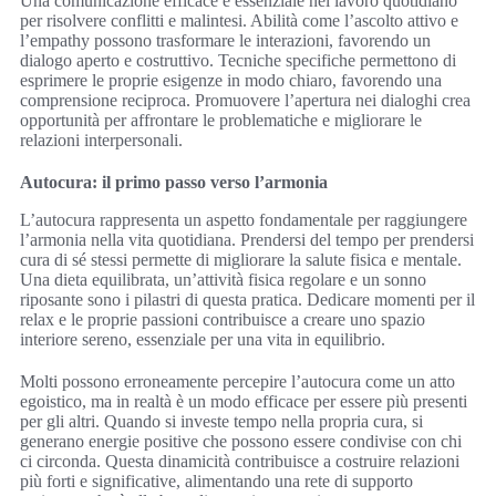
Una comunicazione efficace è essenziale nel lavoro quotidiano
per risolvere conflitti e malintesi. Abilità come l’ascolto attivo e
l’empathy possono trasformare le interazioni, favorendo un
dialogo aperto e costruttivo. Tecniche specifiche permettono di
esprimere le proprie esigenze in modo chiaro, favorendo una
comprensione reciproca. Promuovere l’apertura nei dialoghi crea
opportunità per affrontare le problematiche e migliorare le
relazioni interpersonali.
Autocura: il primo passo verso l’armonia
L’autocura rappresenta un aspetto fondamentale per raggiungere
l’armonia nella vita quotidiana. Prendersi del tempo per prendersi
cura di sé stessi permette di migliorare la salute fisica e mentale.
Una dieta equilibrata, un’attività fisica regolare e un sonno
riposante sono i pilastri di questa pratica. Dedicare momenti per il
relax e le proprie passioni contribuisce a creare uno spazio
interiore sereno, essenziale per una vita in equilibrio.
Molti possono erroneamente percepire l’autocura come un atto
egoistico, ma in realtà è un modo efficace per essere più presenti
per gli altri. Quando si investe tempo nella propria cura, si
generano energie positive che possono essere condivise con chi
ci circonda. Questa dinamicità contribuisce a costruire relazioni
più forti e significative, alimentando una rete di supporto