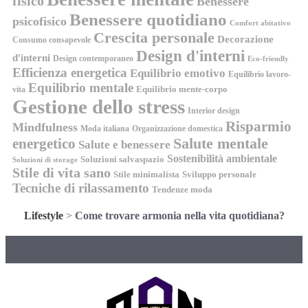
fisico
Benessere
Benessere quotidiano
psicofisico
Comfort abitativo
Crescita personale
Decorazione
Consumo consapevole
Design d'interni
d'interni
Design contemporaneo
Eco-friendly
Efficienza energetica
Equilibrio emotivo
Equilibrio lavoro-
Equilibrio mentale
Equilibrio mente-corpo
vita
Gestione dello stress
Interior design
Risparmio
Mindfulness
Moda italiana
Organizzazione domestica
energetico
Salute mentale
Salute e benessere
Sostenibilità ambientale
Soluzioni salvaspazio
Soluzioni di storage
Stile di vita sano
Stile minimalista
Sviluppo personale
Tecniche di rilassamento
Tendenze moda
Lifestyle
>
Come trovare armonia nella vita quotidiana?