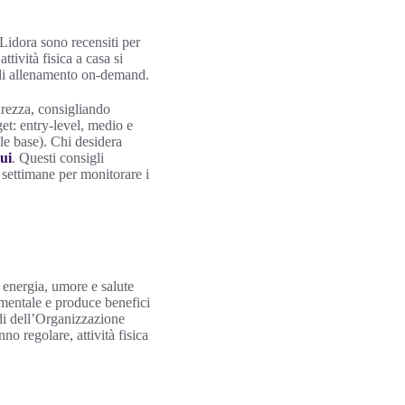
Lidora sono recensiti per
tività fisica a casa si
p di allenamento on-demand.
curezza, consigliando
t: entry-level, medio e
e base). Chi desidera
ui
. Questi consigli
 settimane per monitorare i
 energia, umore e salute
amentale e produce benefici
di dell’Organizzazione
o regolare, attività fisica