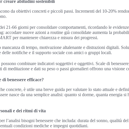
 creare abitudini sostenibili
scono da obiettivi concreti e piccoli passi. Incrementi del 10-20% rendon
ono.
dei 21-66 giorni per consolidare comportamenti, ricordando le evidenze d
ng: accodare nuove azioni a routine già consolidate aumenta la probabili
SMART per mantenere chiarezza e misura dei progressi.
mancanza di tempo, motivazione altalenante e distrazioni digitali. Solu
 delle notifiche e il supporto sociale con amici o gruppi locali.
i possono combinare indicatori soggettivi e oggettivi. Scale di benessere
i di meditazione e dati su peso o passi giornalieri offrono una visione c
di benessere efficace?
he concrete, è utile una breve guida per valutare lo stato attuale e definir
sere nasce da una semplice analisi: quanto si dorme, quanta energia si ha
sonali e dei ritmi di vita
per l’analisi bisogni benessere che includa: durata del sonno, qualità de
eventuali condizioni mediche e impegni quotidiani.