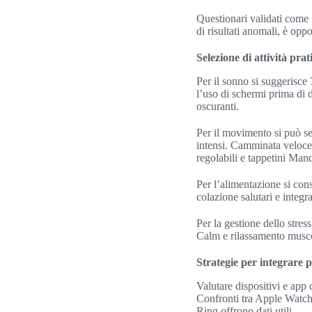
Questionari validati come 
di risultati anomali, è opp
Selezione di attività pra
Per il sonno si suggerisce 
l’uso di schermi prima di
oscuranti.
Per il movimento si può 
intensi. Camminata veloce,
regolabili e tappetini Ma
Per l’alimentazione si cons
colazione salutari e integ
Per la gestione dello stre
Calm e rilassamento muscol
Strategie per integrare p
Valutare dispositivi e app 
Confronti tra Apple Watch 
Ring offrono dati utili.