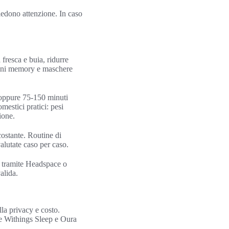
iedono attenzione. In caso
 fresca e buia, ridurre
cini memory e maschere
oppure 75-150 minuti
mestici pratici: pesi
ione.
costante. Routine di
alutate caso per caso.
ta tramite Headspace o
alida.
lla privacy e costo.
me Withings Sleep e Oura