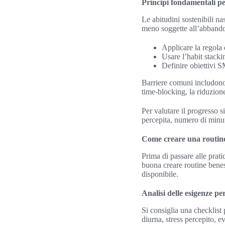
Principi fondamentali per
Le abitudini sostenibili na
meno soggette all’abband
Applicare la regola 
Usare l’habit stacki
Definire obiettivi 
Barriere comuni includono 
time-blocking, la riduzione
Per valutare il progresso s
percepita, numero di minut
Come creare una routine 
Prima di passare alle pratic
buona creare routine benes
disponibile.
Analisi delle esigenze per
Si consiglia una checklist 
diurna, stress percepito, 