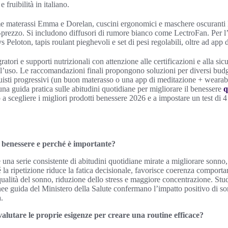
 fruibilità in italiano.
ome materassi Emma e Dorelan, cuscini ergonomici e maschere oscuranti 
prezzo. Si includono diffusori di rumore bianco come LectroFan. Per l’at
s Peloton, tapis roulant pieghevoli e set di pesi regolabili, oltre ad ap
atori e supporti nutrizionali con attenzione alle certificazioni e alla si
l’uso. Le raccomandazioni finali propongono soluzioni per diversi budge
sti progressivi (un buon materasso o una app di meditazione + wearabl
una guida pratica sulle abitudini quotidiane per migliorare il benessere
q
a scegliere i migliori prodotti benessere 2026 e a impostare un test di 4
 benessere e perché è importante?
 una serie consistente di abitudini quotidiane mirate a migliorare sonno,
é la ripetizione riduce la fatica decisionale, favorisce coerenza comport
ualità del sonno, riduzione dello stress e maggiore concentrazione. Stu
ee guida del Ministero della Salute confermano l’impatto positivo di sonn
.
utare le proprie esigenze per creare una routine efficace?