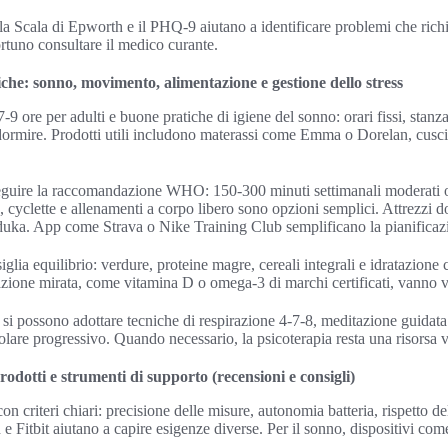
la Scala di Epworth e il PHQ-9 aiutano a identificare problemi che rich
ortuno consultare il medico curante.
tiche: sonno, movimento, alimentazione e gestione dello stress
7-9 ore per adulti e buone pratiche di igiene del sonno: orari fissi, stanza
 dormire. Prodotti utili includono materassi come Emma o Dorelan, cus
seguire la raccomandazione WHO: 150-300 minuti settimanali moderati 
 cyclette e allenamenti a corpo libero sono opzioni semplici. Attrezzi do
nduka. App come Strava o Nike Training Club semplificano la pianificaz
iglia equilibrio: verdure, proteine magre, cereali integrali e idratazione 
razione mirata, come vitamina D o omega-3 di marchi certificati, vanno v
ss si possono adottare tecniche di respirazione 4-7-8, meditazione guida
are progressivo. Quando necessario, la psicoterapia resta una risorsa v
rodotti e strumenti di supporto (recensioni e consigli)
con criteri chiari: precisione delle misure, autonomia batteria, rispetto de
e Fitbit aiutano a capire esigenze diverse. Per il sonno, dispositivi co