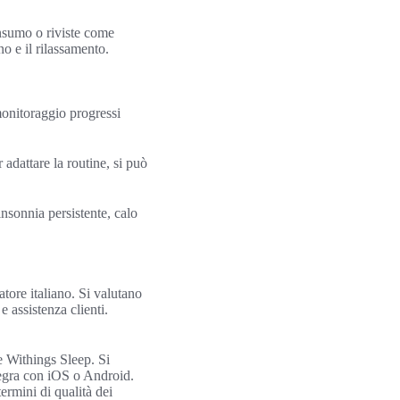
onsumo o riviste come
no e il rilassamento.
monitoraggio progressi
r adattare la routine, si può
nsonnia persistente, calo
tore italiano. Si valutano
e assistenza clienti.
e Withings Sleep. Si
tegra con iOS o Android.
rmini di qualità dei