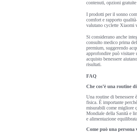
contenuti, opzioni gratuite e
I prodotti per il sonno c
comfort e rapporto qualità-
valutano cyclette Xiaomi v
Si considerano anche integr
consulto medico prima del
premium, suggerendo acqui
approfondire può visitare 
acquisto benessere aiutano 
risultati.
FAQ
Che cos’è una routine di
Una routine di benessere è
fisica. È importante perch
misurabili come migliore q
Mondiale della Sanità e lin
e alimentazione equilibrata
Come può una persona val