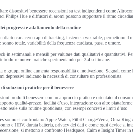
ltare dispositivi benessere recensioni su test indipendenti come Altroc
luci Philips Hue e diffusori di aromi possono supportare il ritmo circadia
ei progressi e adattamento della routine
 diario cartaceo o app di tracking, insieme a wearable, permettono il 
 sonno totale, variabilità della frequenza cardiaca, passi e umore.
ck-in settimanali e mensili per valutare dati qualitativi e quantitativi. Pe
o introdurre nuove pratiche sperimentando per 2-4 settimane.
a o gruppi online aumenta responsabilità e motivazione. Segnali come i
mi depressivi indicano la necessità di consultare un professionista.
di soluzioni pratiche per il benessere
sioni prodotti benessere con un approccio pratico e orientato al consuma
apporto qualità-prezzo, facilità d’uso, integrazione con altre piattaforme 
patto reale sulla routine quotidiana, con esempi concreti e limiti d’uso.
les sonno si confrontano Apple Watch, Fitbit Charge/Versa, Oura Ring 
sonno e HRV, durata batteria, privacy dei dati e come ogni device si in
ecensione, si mettono a confronto Headspace, Calm e Insight Timer in te