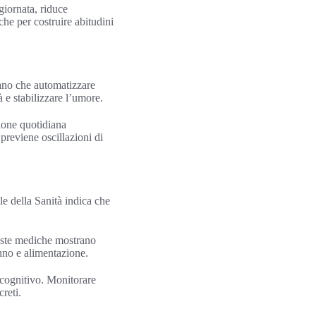
giornata, riduce
che per costruire abitudini
rano che automatizzare
 e stabilizzare l’umore.
ione quotidiana
previene oscillazioni di
e della Sanità indica che
iviste mediche mostrano
onno e alimentazione.
o cognitivo. Monitorare
reti.