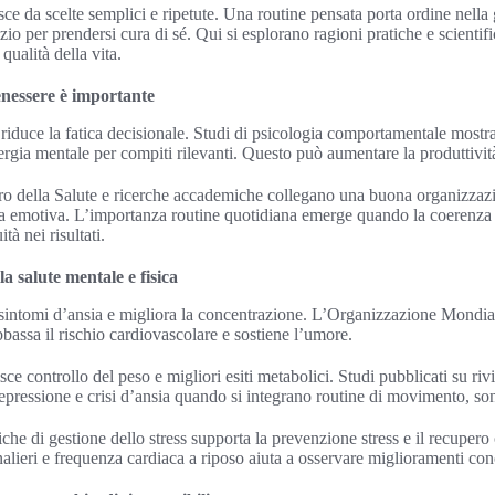
ce da scelte semplici e ripetute. Una routine pensata porta ordine nella 
zio per prendersi cura di sé. Qui si esplorano ragioni pratiche e scientifi
qualità della vita.
enessere è importante
i riduce la fatica decisionale. Studi di psicologia comportamentale most
ergia mentale per compiti rilevanti. Questo può aumentare la produttività
ero della Salute e ricerche accademiche collegano una buona organizzaz
za emotiva. L’importanza routine quotidiana emerge quando la coerenza 
tà nei risultati.
a salute mentale e fisica
sintomi d’ansia e migliora la concentrazione. L’Organizzazione Mondial
abbassa il rischio cardiovascolare e sostiene l’umore.
sce controllo del peso e migliori esiti metabolici. Studi pubblicati su r
 depressione e crisi d’ansia quando si integrano routine di movimento, s
iche di gestione dello stress supporta la prevenzione stress e il recuper
alieri e frequenza cardiaca a riposo aiuta a osservare miglioramenti conc