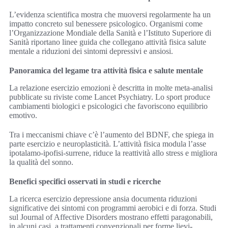
L’evidenza scientifica mostra che muoversi regolarmente ha un
impatto concreto sul benessere psicologico. Organismi come
l’Organizzazione Mondiale della Sanità e l’Istituto Superiore di
Sanità riportano linee guida che collegano attività fisica salute
mentale a riduzioni dei sintomi depressivi e ansiosi.
Panoramica del legame tra attività fisica e salute mentale
La relazione esercizio emozioni è descritta in molte meta-analisi
pubblicate su riviste come Lancet Psychiatry. Lo sport produce
cambiamenti biologici e psicologici che favoriscono equilibrio
emotivo.
Tra i meccanismi chiave c’è l’aumento del BDNF, che spiega in
parte esercizio e neuroplasticità. L’attività fisica modula l’asse
ipotalamo-ipofisi-surrene, riduce la reattività allo stress e migliora
la qualità del sonno.
Benefici specifici osservati in studi e ricerche
La ricerca esercizio depressione ansia documenta riduzioni
significative dei sintomi con programmi aerobici e di forza. Studi
sul Journal of Affective Disorders mostrano effetti paragonabili,
in alcuni casi, a trattamenti convenzionali per forme lievi-