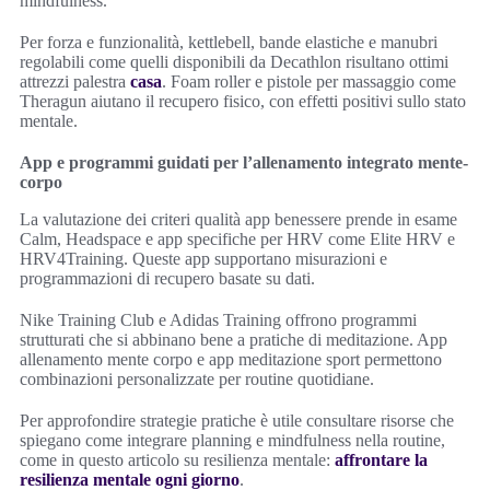
mindfulness.
Per forza e funzionalità, kettlebell, bande elastiche e manubri
regolabili come quelli disponibili da Decathlon risultano ottimi
attrezzi palestra
casa
. Foam roller e pistole per massaggio come
Theragun aiutano il recupero fisico, con effetti positivi sullo stato
mentale.
App e programmi guidati per l’allenamento integrato mente-
corpo
La valutazione dei criteri qualità app benessere prende in esame
Calm, Headspace e app specifiche per HRV come Elite HRV e
HRV4Training. Queste app supportano misurazioni e
programmazioni di recupero basate su dati.
Nike Training Club e Adidas Training offrono programmi
strutturati che si abbinano bene a pratiche di meditazione. App
allenamento mente corpo e app meditazione sport permettono
combinazioni personalizzate per routine quotidiane.
Per approfondire strategie pratiche è utile consultare risorse che
spiegano come integrare planning e mindfulness nella routine,
come in questo articolo su resilienza mentale:
affrontare la
resilienza mentale ogni giorno
.