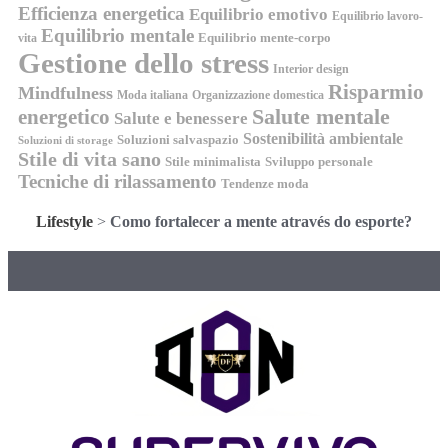
Efficienza energetica
Equilibrio emotivo
Equilibrio lavoro-
Equilibrio mentale
Equilibrio mente-corpo
vita
Gestione dello stress
Interior design
Risparmio
Mindfulness
Moda italiana
Organizzazione domestica
energetico
Salute mentale
Salute e benessere
Sostenibilità ambientale
Soluzioni salvaspazio
Soluzioni di storage
Stile di vita sano
Stile minimalista
Sviluppo personale
Tecniche di rilassamento
Tendenze moda
Lifestyle
>
Como fortalecer a mente através do esporte?