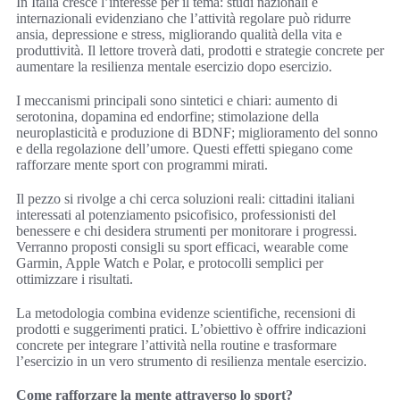
In Italia cresce l’interesse per il tema: studi nazionali e
internazionali evidenziano che l’attività regolare può ridurre
ansia, depressione e stress, migliorando qualità della vita e
produttività. Il lettore troverà dati, prodotti e strategie concrete per
aumentare la resilienza mentale esercizio dopo esercizio.
I meccanismi principali sono sintetici e chiari: aumento di
serotonina, dopamina ed endorfine; stimolazione della
neuroplasticità e produzione di BDNF; miglioramento del sonno
e della regolazione dell’umore. Questi effetti spiegano come
rafforzare mente sport con programmi mirati.
Il pezzo si rivolge a chi cerca soluzioni reali: cittadini italiani
interessati al potenziamento psicofisico, professionisti del
benessere e chi desidera strumenti per monitorare i progressi.
Verranno proposti consigli su sport efficaci, wearable come
Garmin, Apple Watch e Polar, e protocolli semplici per
ottimizzare i risultati.
La metodologia combina evidenze scientifiche, recensioni di
prodotti e suggerimenti pratici. L’obiettivo è offrire indicazioni
concrete per integrare l’attività nella routine e trasformare
l’esercizio in un vero strumento di resilienza mentale esercizio.
Come rafforzare la mente attraverso lo sport?