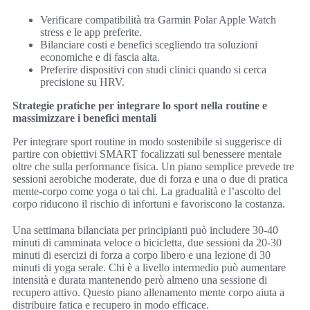
Verificare compatibilità tra Garmin Polar Apple Watch
stress e le app preferite.
Bilanciare costi e benefici scegliendo tra soluzioni
economiche e di fascia alta.
Preferire dispositivi con studi clinici quando si cerca
precisione su HRV.
Strategie pratiche per integrare lo sport nella routine e
massimizzare i benefici mentali
Per integrare sport routine in modo sostenibile si suggerisce di
partire con obiettivi SMART focalizzati sul benessere mentale
oltre che sulla performance fisica. Un piano semplice prevede tre
sessioni aerobiche moderate, due di forza e una o due di pratica
mente-corpo come yoga o tai chi. La gradualità e l’ascolto del
corpo riducono il rischio di infortuni e favoriscono la costanza.
Una settimana bilanciata per principianti può includere 30-40
minuti di camminata veloce o bicicletta, due sessioni da 20-30
minuti di esercizi di forza a corpo libero e una lezione di 30
minuti di yoga serale. Chi è a livello intermedio può aumentare
intensità e durata mantenendo però almeno una sessione di
recupero attivo. Questo piano allenamento mente corpo aiuta a
distribuire fatica e recupero in modo efficace.