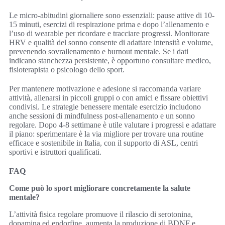
Le micro-abitudini giornaliere sono essenziali: pause attive di 10-
15 minuti, esercizi di respirazione prima e dopo l’allenamento e
l’uso di wearable per ricordare e tracciare progressi. Monitorare
HRV e qualità del sonno consente di adattare intensità e volume,
prevenendo sovrallenamento e burnout mentale. Se i dati
indicano stanchezza persistente, è opportuno consultare medico,
fisioterapista o psicologo dello sport.
Per mantenere motivazione e adesione si raccomanda variare
attività, allenarsi in piccoli gruppi o con amici e fissare obiettivi
condivisi. Le strategie benessere mentale esercizio includono
anche sessioni di mindfulness post-allenamento e un sonno
regolare. Dopo 4-8 settimane è utile valutare i progressi e adattare
il piano: sperimentare è la via migliore per trovare una routine
efficace e sostenibile in Italia, con il supporto di ASL, centri
sportivi e istruttori qualificati.
FAQ
Come può lo sport migliorare concretamente la salute
mentale?
L’attività fisica regolare promuove il rilascio di serotonina,
dopamina ed endorfine, aumenta la produzione di BDNF e