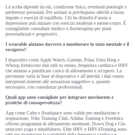
La scelta dipende da età, condizione fisica, eventuali patologie e
preferenze personali. Per anziani si privilegiano attività a basso
impatto e esercizi di equilibrio. Chi ha disturbi d’ansia o
depressione può iniziare con esercizi moderati e mente-corpo. È
consigliabile consultare medico o fisioterapista per piani
personalizzati e progressivi.
I wearable aiutano davvero a monitorare lo stato mentale e il
recupero?
I dispositivi come Apple Watch, Garmin, Polar, Oura Ring e
Whoop forniscono dati utili su sonno, frequenza cardiaca e HRV
che aiutano a pianificare carico di allenamento e recupero. La
precisione varia in base al dispositivo e all’attività; i dati vanno
interpretati insieme alle sensazioni soggettive e, quando
necessario, con consulenze professionali.
Quali app sono consigliate per integrare movimento e
pratiche di consapevolezza?
App come Calm e Headspace sono valide per meditazione e
respirazione. Nike Training Club, Adidas Training e Freeletics
offrono programmi di allenamento strutturati. Down Dog e Glo
uniscono yoga e mindfulness. Elite HRV e HRV4Training sono
utili per monitorare la variabilità della frequenza cardiaca e