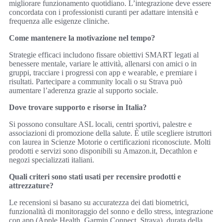
migliorare funzionamento quotidiano. L’integrazione deve essere
concordata con i professionisti curanti per adattare intensità e
frequenza alle esigenze cliniche.
Come mantenere la motivazione nel tempo?
Strategie efficaci includono fissare obiettivi SMART legati al
benessere mentale, variare le attività, allenarsi con amici o in
gruppi, tracciare i progressi con app e wearable, e premiare i
risultati. Partecipare a community locali o su Strava può
aumentare l’aderenza grazie al supporto sociale.
Dove trovare supporto e risorse in Italia?
Si possono consultare ASL locali, centri sportivi, palestre e
associazioni di promozione della salute. È utile scegliere istruttori
con laurea in Scienze Motorie o certificazioni riconosciute. Molti
prodotti e servizi sono disponibili su Amazon.it, Decathlon e
negozi specializzati italiani.
Quali criteri sono stati usati per recensire prodotti e
attrezzature?
Le recensioni si basano su accuratezza dei dati biometrici,
funzionalità di monitoraggio del sonno e dello stress, integrazione
con app (Apple Health, Garmin Connect, Strava), durata della