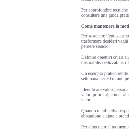
Per approfondire tecniche d
consultare una guida prat
Come mantenere la moti
Per sostenere l’entusiasmo
trasformare desideri vaghi
perdere slancio.
Definire obiettivi chiari a
misurabile, realizzabile, r
Un esempio pratico rende il
settimana per 30 minuti pe
Identificare valori persona
valori prioritari, come sal
valori.
Quando un obiettivo rispecc
abbandono e aiuta a prender
Per alimentare il momentum