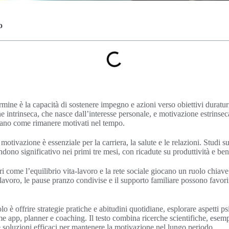
o
mine è la capacità di sostenere impegno e azioni verso obiettivi duraturi
ne intrinseca, che nasce dall’interesse personale, e motivazione estrinse
zano come rimanere motivati nel tempo.
tivazione è essenziale per la carriera, la salute e le relazioni. Studi s
dono significativo nei primi tre mesi, con ricadute su produttività e ben
ori come l’equilibrio vita‑lavoro e la rete sociale giocano un ruolo chia
 lavoro, le pause pranzo condivise e il supporto familiare possono favori
lo è offrire strategie pratiche e abitudini quotidiane, esplorare aspetti p
me app, planner e coaching. Il testo combina ricerche scientifiche, esemp
ere soluzioni efficaci per mantenere la motivazione nel lungo periodo.