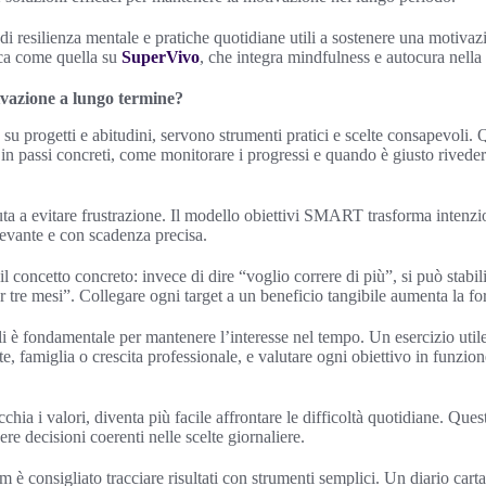
i resilienza mentale e pratiche quotidiane utili a sostenere una motivazi
ica come quella su
SuperVivo
, che integra mindfulness e autocura nella 
vazione a lungo termine?
 su progetti e abitudini, servono strumenti pratici e scelte consapevoli.
 in passi concreti, come monitorare i progressi e quando è giusto rivede
iuta a evitare frustrazione. Il modello obiettivi SMART trasforma intenzio
ilevante e con scadenza precisa.
 concetto concreto: invece di dire “voglio correre di più”, si può stabili
r tre mesi”. Collegare ogni target a un beneficio tangibile aumenta la f
li è fondamentale per mantenere l’interesse nel tempo. Un esercizio utile
ute, famiglia o crescita professionale, e valutare ogni obiettivo in funzi
hia i valori, diventa più facile affrontare le difficoltà quotidiane. Quest
e decisioni coerenti nelle scelte giornaliere.
 è consigliato tracciare risultati con strumenti semplici. Un diario cart