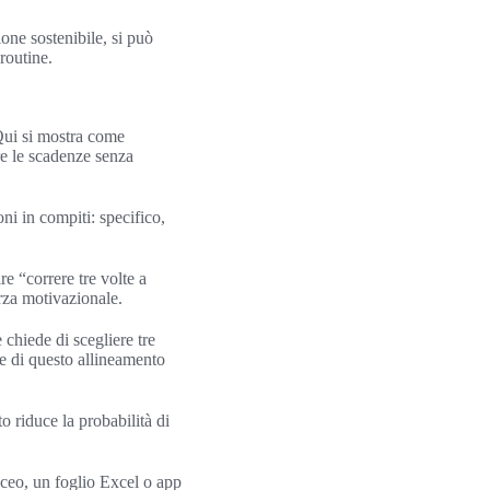
one sostenibile, si può
routine.
 Qui si mostra come
re le scadenze senza
ni in compiti: specifico,
re “correre tre volte a
orza motivazionale.
 chiede di scegliere tre
one di questo allineamento
o riduce la probabilità di
aceo, un foglio Excel o app