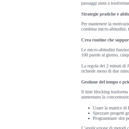
passaggi aiuta a trasforma
Strategie pratiche e abit
Per mantenere la motivazio
combina micro-abitudini, t
Crea routine che suppor
Le micro-abitudini funzio
100 parole al giorno, cinqu
La regola dei 2 minuti di J
richiede meno di due minut
Gestione del tempo e pri
Il time blocking trasforma 
aumentano la concentrazio
Usare la matrice di
Spezzare progetti gra
Programmare slot per
L’applicazione di metodi c