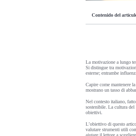
Contenido del artícul
La motivazione a lungo ter
Si distingue tra motivazio
esterne; entrambe influen
Capire come mantenere la mo
mostrano un tasso di abban
Nel contesto italiano, fatt
sostenibile. La cultura del
obiettivi.
L’obiettivo di questo artico
valutare strumenti utili co
aiutare il lettore a scegli