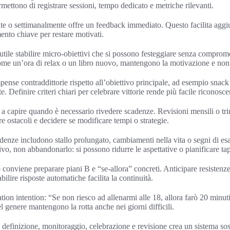
ettono di registrare sessioni, tempo dedicato e metriche rilevanti.
e o settimanalmente offre un feedback immediato. Questo facilita aggiu
ento chiave per restare motivati.
 utile stabilire micro-obiettivi che si possono festeggiare senza comprome
me un’ora di relax o un libro nuovo, mantengono la motivazione e non os
pense contraddittorie rispetto all’obiettivo principale, ad esempio snack
te. Definire criteri chiari per celebrare vittorie rende più facile riconoscer
o a capire quando è necessario rivedere scadenze. Revisioni mensili o tr
are ostacoli e decidere se modificare tempi o strategie.
adenze includono stallo prolungato, cambiamenti nella vita o segni di e
tivo, non abbandonarlo: si possono ridurre le aspettative o pianificare ta
 conviene preparare piani B e “se-allora” concreti. Anticipare resiste
bilire risposte automatiche facilita la continuità.
on intention: “Se non riesco ad allenarmi alle 18, allora farò 20 minuti
l genere mantengono la rotta anche nei giorni difficili.
i definizione, monitoraggio, celebrazione e revisione crea un sistema sos