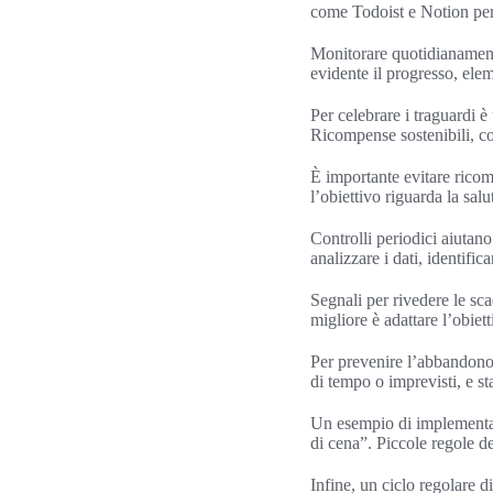
come Todoist e Notion perm
Monitorare quotidianament
evidente il progresso, elem
Per celebrare i traguardi è
Ricompense sostenibili, co
È importante evitare ricom
l’obiettivo riguarda la salu
Controlli periodici aiutan
analizzare i dati, identific
Segnali per rivedere le sc
migliore è adattare l’obiet
Per prevenire l’abbandono
di tempo o imprevisti, e sta
Un esempio di implementati
di cena”. Piccole regole de
Infine, un ciclo regolare d