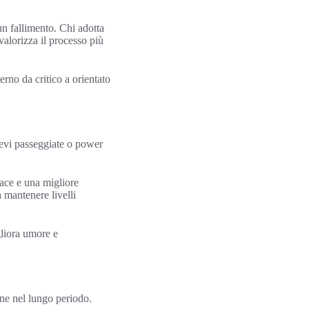
un fallimento. Chi adotta
valorizza il processo più
erno da critico a orientato
brevi passeggiate o power
cace e una migliore
 mantenere livelli
gliora umore e
one nel lungo periodo.