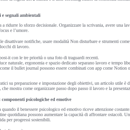
 e segnali ambientali
 a ridurre lo sforzo decisionale. Organizzare la scrivania, avere una lav
 focus e l’umore.
utile disattivare notifiche, usare modalità Non disturbare e strumenti co
locchi di lavoro.
st-it con le tre priorità o una foto di traguardi recenti.
 luce naturale, ergonomia e spazio dedicato separano lavoro e tempo lib
 come il bullet journal possono essere combinati con app come Notion o
ratici su preparazione e impostazione degli obiettivi, un articolo utile è 
, che mostra come organizzare passo dopo passo il lavoro e la presentaz
: componenti psicologiche ed emotive
 quando il benessere psicologico ed emotivo riceve attenzione costante
utine quotidiana possono aumentare la capacità di affrontare ostacoli. Un
da per progressi sostenibili.