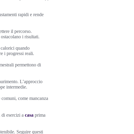
stamenti rapidi e rende
ttere il percorso.
tacolano i risultati.
 calorici quando
e i progressi reali.
imestrali permettono di
saurimento. L’approccio
ppe intermedie.
nze comuni, come mancanza
 di esercizi a
casa
prima
tenibile. Seguire questi