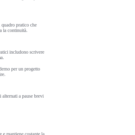
n quadro pratico che
 la continuità.
tici includono scrivere
ma.
aderno per un progetto
re.
i alternati a pause brevi
e e mantiene costante la