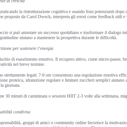
set di crescita
 praticando la ristrutturazione cognitiva e usando frasi potenzianti dopo 
me proposto da Carol Dweck, interpreta gli errori come feedback utili e 
ccio si può annotare un successo quotidiano e trasformare il dialogo int
 gratitudine aiutano a mantenere la prospettiva durante le difficoltà.
rizione per sostenere l’energia
l rischio di esaurimento emotivo. Il recupero attivo, come micro-pause, 
eatività nel breve termine.
o strettamente legati: 7-9 ore consentono una regolazione emotiva effi
one proteica, idratazione regolare e limitare zuccheri semplici aiutano a
 la giornata.
come 30 minuti di camminata o sessioni HIIT 2-3 volte alla settimana, mi
abilità condivisa
responsabilità, gruppi di amici o community online favorisce la motivazi