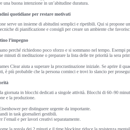
re una buona intenzione in un’abitudine duratura.
udini quotidiane per restare motivati
ne serve un insieme di abitudini semplici e ripetibili. Qui si propone u
ecniche di pianificazione e consigli per creare un ambiente che favorisca
tino l’impegno
nano perché richiedono poco sforzo e si sommano nel tempo. Esempi pra
e minuti di meditazione o preparare la lista delle tre priorità la sera pri
ames Clear aiuta a superare la procrastinazione iniziale. Se aprire il qu
i, è più probabile che la persona cominci e trovi lo slancio per prosegui
orità
la giornata in blocchi dedicati a singole attività. Blocchi di 60–90 minut
ne e la produzione.
 Eisenhower per distinguere urgente da importante.
ndi in task giornalieri gestibili.
 l’email e per lavori creativi separatamente.
ome la regola dei 2 minuti e il time blocking riduce la resistenza mental