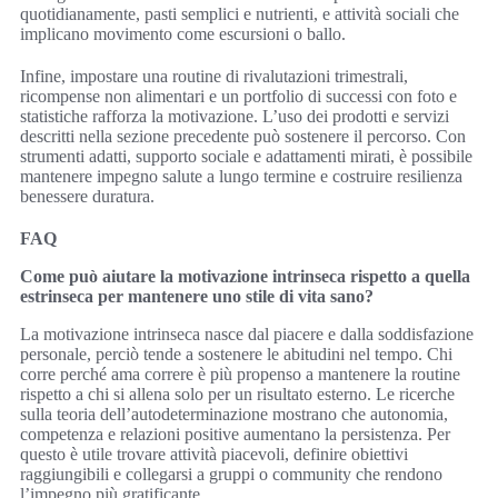
quotidianamente, pasti semplici e nutrienti, e attività sociali che
implicano movimento come escursioni o ballo.
Infine, impostare una routine di rivalutazioni trimestrali,
ricompense non alimentari e un portfolio di successi con foto e
statistiche rafforza la motivazione. L’uso dei prodotti e servizi
descritti nella sezione precedente può sostenere il percorso. Con
strumenti adatti, supporto sociale e adattamenti mirati, è possibile
mantenere impegno salute a lungo termine e costruire resilienza
benessere duratura.
FAQ
Come può aiutare la motivazione intrinseca rispetto a quella
estrinseca per mantenere uno stile di vita sano?
La motivazione intrinseca nasce dal piacere e dalla soddisfazione
personale, perciò tende a sostenere le abitudini nel tempo. Chi
corre perché ama correre è più propenso a mantenere la routine
rispetto a chi si allena solo per un risultato esterno. Le ricerche
sulla teoria dell’autodeterminazione mostrano che autonomia,
competenza e relazioni positive aumentano la persistenza. Per
questo è utile trovare attività piacevoli, definire obiettivi
raggiungibili e collegarsi a gruppi o community che rendono
l’impegno più gratificante.