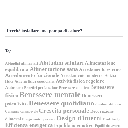
Perché installare una pompa di calore?
Tag
Abitudini salutari
Alimentazione
Abitudini alimentari
Alimentazione sana
equilibrata
Arredamento esterno
Arredamento funzionale
Arredamento moderno
Attività
Attività fisica regolare
Attività fisica quotidiana
Fisica
Benessere
Autocura
Benefici per la salute
Benessere emotivo
Benessere mentale
fisico
Benessere
Benessere quotidiano
psicofisico
Comfort abitativo
Crescita personale
Decorazione
Consumo consapevole
Design d'interni
d'interni
Design contemporaneo
Eco-friendly
Efficienza energetica
Equilibrio emotivo
Equilibrio lavoro-