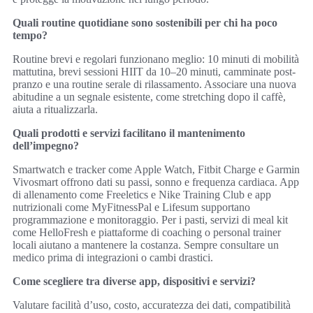
Quali routine quotidiane sono sostenibili per chi ha poco
tempo?
Routine brevi e regolari funzionano meglio: 10 minuti di mobilità
mattutina, brevi sessioni HIIT da 10–20 minuti, camminate post-
pranzo e una routine serale di rilassamento. Associare una nuova
abitudine a un segnale esistente, come stretching dopo il caffè,
aiuta a ritualizzarla.
Quali prodotti e servizi facilitano il mantenimento
dell’impegno?
Smartwatch e tracker come Apple Watch, Fitbit Charge e Garmin
Vivosmart offrono dati su passi, sonno e frequenza cardiaca. App
di allenamento come Freeletics e Nike Training Club e app
nutrizionali come MyFitnessPal e Lifesum supportano
programmazione e monitoraggio. Per i pasti, servizi di meal kit
come HelloFresh e piattaforme di coaching o personal trainer
locali aiutano a mantenere la costanza. Sempre consultare un
medico prima di integrazioni o cambi drastici.
Come scegliere tra diverse app, dispositivi e servizi?
Valutare facilità d’uso, costo, accuratezza dei dati, compatibilità