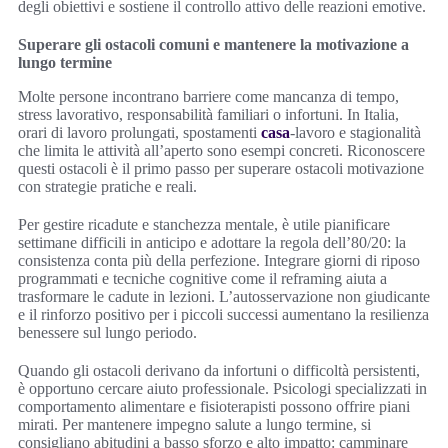
degli obiettivi e sostiene il controllo attivo delle reazioni emotive.
Superare gli ostacoli comuni e mantenere la motivazione a
lungo termine
Molte persone incontrano barriere come mancanza di tempo,
stress lavorativo, responsabilità familiari o infortuni. In Italia,
orari di lavoro prolungati, spostamenti
casa
-lavoro e stagionalità
che limita le attività all’aperto sono esempi concreti. Riconoscere
questi ostacoli è il primo passo per superare ostacoli motivazione
con strategie pratiche e reali.
Per gestire ricadute e stanchezza mentale, è utile pianificare
settimane difficili in anticipo e adottare la regola dell’80/20: la
consistenza conta più della perfezione. Integrare giorni di riposo
programmati e tecniche cognitive come il reframing aiuta a
trasformare le cadute in lezioni. L’autosservazione non giudicante
e il rinforzo positivo per i piccoli successi aumentano la resilienza
benessere sul lungo periodo.
Quando gli ostacoli derivano da infortuni o difficoltà persistenti,
è opportuno cercare aiuto professionale. Psicologi specializzati in
comportamento alimentare e fisioterapisti possono offrire piani
mirati. Per mantenere impegno salute a lungo termine, si
consigliano abitudini a basso sforzo e alto impatto: camminare