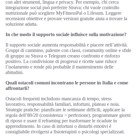
con altri strumenti, lingua e privacy. Per esempio, chi cerca
integrazione social può preferire Strava; chi vuole controllo
nutrizionale può scegliere MyFitnessPal o Lifesum. Leggere
recensioni obiettive e provare versioni gratuite aiuta a trovare la
soluzione adatta.
In che modo il supporto sociale influisce sulla motivazione?
Il supporto sociale aumenta responsabilità e piacere nell’attività.
Gruppi di cammino, palestre con classi, community online e sfide
di gruppo su Strava o Telegram creano confronto e rinforzo
positivo. La condivisione di progressi e ricette sane riduce
l’isolamento e rende più probabile il mantenimento delle
abitudini.
Quali ostacoli comuni incontrano le persone in Italia e come
affrontarli?
Ostacoli frequenti includono mancanza di tempo, stress
lavorativo, responsabilità familiari, infortuni, plateau e noia.
Strategie pratiche: pianificare le settimane difficili, applicare la
regola dell’80/20 (consistenza > perfezione), programmare giorni
di riposo e usare il reframing per trasformare le ricadute in
apprendimento. In caso di infortuni o disturbi emotivi è
consigliabile rivolgersi a fisioterapisti o psicologi specializzati.