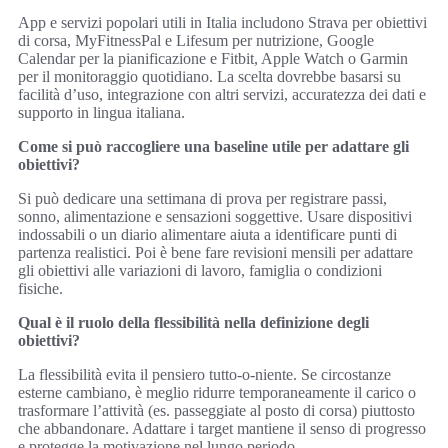
App e servizi popolari utili in Italia includono Strava per obiettivi
di corsa, MyFitnessPal e Lifesum per nutrizione, Google
Calendar per la pianificazione e Fitbit, Apple Watch o Garmin
per il monitoraggio quotidiano. La scelta dovrebbe basarsi su
facilità d’uso, integrazione con altri servizi, accuratezza dei dati e
supporto in lingua italiana.
Come si può raccogliere una baseline utile per adattare gli
obiettivi?
Si può dedicare una settimana di prova per registrare passi,
sonno, alimentazione e sensazioni soggettive. Usare dispositivi
indossabili o un diario alimentare aiuta a identificare punti di
partenza realistici. Poi è bene fare revisioni mensili per adattare
gli obiettivi alle variazioni di lavoro, famiglia o condizioni
fisiche.
Qual è il ruolo della flessibilità nella definizione degli
obiettivi?
La flessibilità evita il pensiero tutto-o-niente. Se circostanze
esterne cambiano, è meglio ridurre temporaneamente il carico o
trasformare l’attività (es. passeggiate al posto di corsa) piuttosto
che abbandonare. Adattare i target mantiene il senso di progresso
e protegge la motivazione nel lungo periodo.