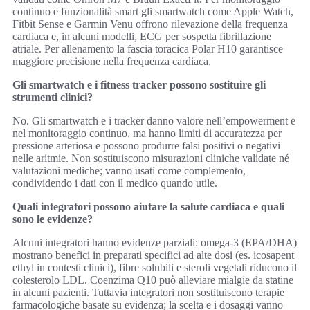
continuo e funzionalità smart gli smartwatch come Apple Watch,
Fitbit Sense e Garmin Venu offrono rilevazione della frequenza
cardiaca e, in alcuni modelli, ECG per sospetta fibrillazione
atriale. Per allenamento la fascia toracica Polar H10 garantisce
maggiore precisione nella frequenza cardiaca.
Gli smartwatch e i fitness tracker possono sostituire gli
strumenti clinici?
No. Gli smartwatch e i tracker danno valore nell’empowerment e
nel monitoraggio continuo, ma hanno limiti di accuratezza per
pressione arteriosa e possono produrre falsi positivi o negativi
nelle aritmie. Non sostituiscono misurazioni cliniche validate né
valutazioni mediche; vanno usati come complemento,
condividendo i dati con il medico quando utile.
Quali integratori possono aiutare la salute cardiaca e quali
sono le evidenze?
Alcuni integratori hanno evidenze parziali: omega-3 (EPA/DHA)
mostrano benefici in preparati specifici ad alte dosi (es. icosapent
ethyl in contesti clinici), fibre solubili e steroli vegetali riducono il
colesterolo LDL. Coenzima Q10 può alleviare mialgie da statine
in alcuni pazienti. Tuttavia integratori non sostituiscono terapie
farmacologiche basate su evidenza; la scelta e i dosaggi vanno