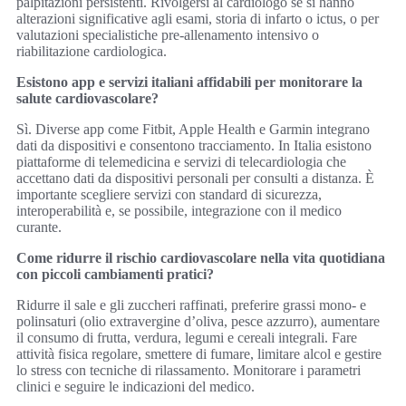
palpitazioni persistenti. Rivolgersi al cardiologo se si hanno
alterazioni significative agli esami, storia di infarto o ictus, o per
valutazioni specialistiche pre-allenamento intensivo o
riabilitazione cardiologica.
Esistono app e servizi italiani affidabili per monitorare la
salute cardiovascolare?
Sì. Diverse app come Fitbit, Apple Health e Garmin integrano
dati da dispositivi e consentono tracciamento. In Italia esistono
piattaforme di telemedicina e servizi di telecardiologia che
accettano dati da dispositivi personali per consulti a distanza. È
importante scegliere servizi con standard di sicurezza,
interoperabilità e, se possibile, integrazione con il medico
curante.
Come ridurre il rischio cardiovascolare nella vita quotidiana
con piccoli cambiamenti pratici?
Ridurre il sale e gli zuccheri raffinati, preferire grassi mono- e
polinsaturi (olio extravergine d’oliva, pesce azzurro), aumentare
il consumo di frutta, verdura, legumi e cereali integrali. Fare
attività fisica regolare, smettere di fumare, limitare alcol e gestire
lo stress con tecniche di rilassamento. Monitorare i parametri
clinici e seguire le indicazioni del medico.