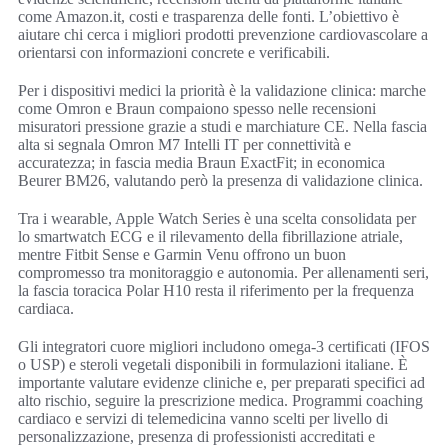
come Amazon.it, costi e trasparenza delle fonti. L’obiettivo è
aiutare chi cerca i migliori prodotti prevenzione cardiovascolare a
orientarsi con informazioni concrete e verificabili.
Per i dispositivi medici la priorità è la validazione clinica: marche
come Omron e Braun compaiono spesso nelle recensioni
misuratori pressione grazie a studi e marchiature CE. Nella fascia
alta si segnala Omron M7 Intelli IT per connettività e
accuratezza; in fascia media Braun ExactFit; in economica
Beurer BM26, valutando però la presenza di validazione clinica.
Tra i wearable, Apple Watch Series è una scelta consolidata per
lo smartwatch ECG e il rilevamento della fibrillazione atriale,
mentre Fitbit Sense e Garmin Venu offrono un buon
compromesso tra monitoraggio e autonomia. Per allenamenti seri,
la fascia toracica Polar H10 resta il riferimento per la frequenza
cardiaca.
Gli integratori cuore migliori includono omega-3 certificati (IFOS
o USP) e steroli vegetali disponibili in formulazioni italiane. È
importante valutare evidenze cliniche e, per preparati specifici ad
alto rischio, seguire la prescrizione medica. Programmi coaching
cardiaco e servizi di telemedicina vanno scelti per livello di
personalizzazione, presenza di professionisti accreditati e