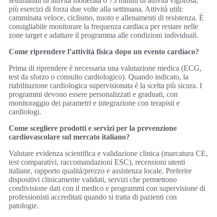
settimanali di attività moderata o 75 minuti di attività vigorosa,
più esercizi di forza due volte alla settimana. Attività utili:
camminata veloce, ciclismo, nuoto e allenamenti di resistenza. È
consigliabile monitorare la frequenza cardiaca per restare nelle
zone target e adattare il programma alle condizioni individuali.
Come riprendere l’attività fisica dopo un evento cardiaco?
Prima di riprendere è necessaria una valutazione medica (ECG,
test da sforzo o consulto cardiologico). Quando indicato, la
riabilitazione cardiologica supervisionata è la scelta più sicura. I
programmi devono essere personalizzati e graduati, con
monitoraggio dei parametri e integrazione con terapisti e
cardiologi.
Come scegliere prodotti e servizi per la prevenzione
cardiovascolare sul mercato italiano?
Valutare evidenza scientifica e validazione clinica (marcatura CE,
test comparativi, raccomandazioni ESC), recensioni utenti
italiane, rapporto qualità/prezzo e assistenza locale. Preferire
dispositivi clinicamente validati, servizi che permettono
condivisione dati con il medico e programmi con supervisione di
professionisti accreditati quando si tratta di pazienti con
patologie.