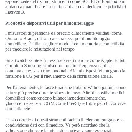
esponenziale del rischio; strumenti come SCORE o Framingham
aiutano a quantificare il rischio cardiaco e a decidere le priorità di
intervento.
Prodotti e dispositivi utili per il monitoraggio
I misuratori di pressione da braccio clinicamente validati, come
Omron o Braun, offrono accuratezza per il monitoraggio
domiciliare. È utile scegliere modelli con memoria e connettività
per tracciare le misurazioni nel tempo.
Smartwatch salute e fitness tracker di marche come Apple, Fitbit,
Garmin o Samsung forniscono monitor frequenza cardiaca
continua e avvisi su ritmi anomali. Alcuni dispositivi integrano la
funzione ECG per il rilevamento della fibrillazione atriale.
Per l’allenamento, le fasce toraciche Polar o Wahoo garantiscono
letture più precise durante sforzo intenso. Altri dispositivi medici
domiciliari comprendono bilance impedenziometriche,
glucometri e sensori CGM come FreeStyle Libre per chi convive
con il diabete.
L’uso corretto di questi strumenti facilita il telemonitoraggio e la
condivisione dati con il medico. Va però ricordato che la
validazione clinica e la tutela della privacy sono essenziali