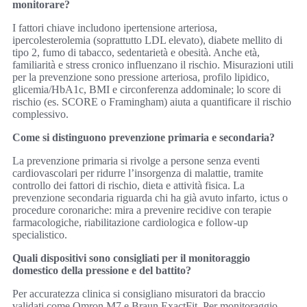
monitorare?
I fattori chiave includono ipertensione arteriosa,
ipercolesterolemia (soprattutto LDL elevato), diabete mellito di
tipo 2, fumo di tabacco, sedentarietà e obesità. Anche età,
familiarità e stress cronico influenzano il rischio. Misurazioni utili
per la prevenzione sono pressione arteriosa, profilo lipidico,
glicemia/HbA1c, BMI e circonferenza addominale; lo score di
rischio (es. SCORE o Framingham) aiuta a quantificare il rischio
complessivo.
Come si distinguono prevenzione primaria e secondaria?
La prevenzione primaria si rivolge a persone senza eventi
cardiovascolari per ridurre l’insorgenza di malattie, tramite
controllo dei fattori di rischio, dieta e attività fisica. La
prevenzione secondaria riguarda chi ha già avuto infarto, ictus o
procedure coronariche: mira a prevenire recidive con terapie
farmacologiche, riabilitazione cardiologica e follow-up
specialistico.
Quali dispositivi sono consigliati per il monitoraggio
domestico della pressione e del battito?
Per accuratezza clinica si consigliano misuratori da braccio
validati come Omron M7 e Braun ExactFit. Per monitoraggio