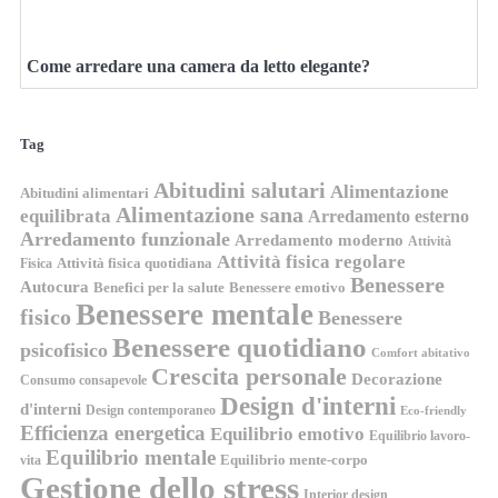
Come arredare una camera da letto elegante?
Tag
Abitudini salutari
Alimentazione
Abitudini alimentari
Alimentazione sana
equilibrata
Arredamento esterno
Arredamento funzionale
Arredamento moderno
Attività
Attività fisica regolare
Attività fisica quotidiana
Fisica
Benessere
Autocura
Benefici per la salute
Benessere emotivo
Benessere mentale
fisico
Benessere
Benessere quotidiano
psicofisico
Comfort abitativo
Crescita personale
Decorazione
Consumo consapevole
Design d'interni
d'interni
Design contemporaneo
Eco-friendly
Efficienza energetica
Equilibrio emotivo
Equilibrio lavoro-
Equilibrio mentale
Equilibrio mente-corpo
vita
Gestione dello stress
Interior design