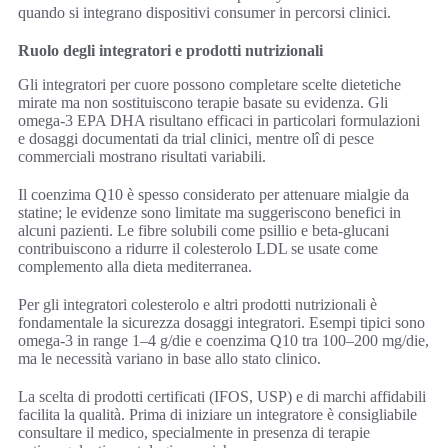
quando si integrano dispositivi consumer in percorsi clinici.
Ruolo degli integratori e prodotti nutrizionali
Gli integratori per cuore possono completare scelte dietetiche
mirate ma non sostituiscono terapie basate su evidenza. Gli
omega-3 EPA DHA risultano efficaci in particolari formulazioni
e dosaggi documentati da trial clinici, mentre olî di pesce
commerciali mostrano risultati variabili.
Il coenzima Q10 è spesso considerato per attenuare mialgie da
statine; le evidenze sono limitate ma suggeriscono benefici in
alcuni pazienti. Le fibre solubili come psillio e beta-glucani
contribuiscono a ridurre il colesterolo LDL se usate come
complemento alla dieta mediterranea.
Per gli integratori colesterolo e altri prodotti nutrizionali è
fondamentale la sicurezza dosaggi integratori. Esempi tipici sono
omega-3 in range 1–4 g/die e coenzima Q10 tra 100–200 mg/die,
ma le necessità variano in base allo stato clinico.
La scelta di prodotti certificati (IFOS, USP) e di marchi affidabili
facilita la qualità. Prima di iniziare un integratore è consigliabile
consultare il medico, specialmente in presenza di terapie