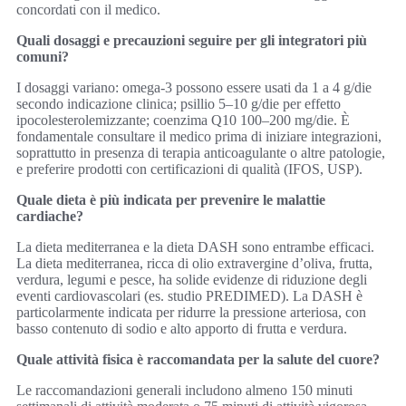
concordati con il medico.
Quali dosaggi e precauzioni seguire per gli integratori più
comuni?
I dosaggi variano: omega-3 possono essere usati da 1 a 4 g/die
secondo indicazione clinica; psillio 5–10 g/die per effetto
ipocolesterolemizzante; coenzima Q10 100–200 mg/die. È
fondamentale consultare il medico prima di iniziare integrazioni,
soprattutto in presenza di terapia anticoagulante o altre patologie,
e preferire prodotti con certificazioni di qualità (IFOS, USP).
Quale dieta è più indicata per prevenire le malattie
cardiache?
La dieta mediterranea e la dieta DASH sono entrambe efficaci.
La dieta mediterranea, ricca di olio extravergine d’oliva, frutta,
verdura, legumi e pesce, ha solide evidenze di riduzione degli
eventi cardiovascolari (es. studio PREDIMED). La DASH è
particolarmente indicata per ridurre la pressione arteriosa, con
basso contenuto di sodio e alto apporto di frutta e verdura.
Quale attività fisica è raccomandata per la salute del cuore?
Le raccomandazioni generali includono almeno 150 minuti