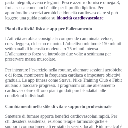
pasta integrali, avena e legumi. Pesce azzurro fornisce omega-3;
frutta secca come noci è utile per il profilo lipidico. Per
approfondire esercizi aerobici e idoneità cardiovascolare si può
leggere una guida pratica su
idoneità cardiovascolare
.
Piani di attività fisica e app per l’allenamento
L’attività aerobica consigliata comprende camminata veloce,
corsa leggera, ciclismo e nuoto. L’obiettivo minimo è 150 minuti
settimanali di intensità moderata o 75 minuti intensa.
L’allenamento forza va introdotto due volte a settimana per
preservare massa muscolare.
Per integrare l’esercizio nella routine, alternare sessioni aerobiche
e di forza, monitorare la frequenza cardiaca e impostare obiettivi
graduali. Le app fitness come Strava, Nike Training Club e Fitbit
aiutano a tracciare progressi. I programmi online allenamento
cardiovascolare offrono piani guidati purché adattati alle
condizioni individuali.
Cambiamenti nello stile di vita e supporto professionale
Smettere di fumare apporta benefici cardiovascolari rapidi. Per
chi desidera assistenza, esistono terapie farmacologiche e
supporti comportamentali erogati da servizi locali. Ridurre alcol è