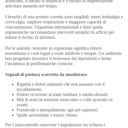
affaticano, il bacino si sbilancia e il rischio di degenerazione
articolare aumenta nel tempo.
I benefici di una postura corretta sono tangibili: meno lombalgia e
cervicalgia, migliore respirazione e maggiore capacità di
concentrazione. Organismi internazionali e linee guida
ergonomiche raccomandano interventi semplici in ufficio per
ridurre il rischio di infortuni.
Per le aziende, investire in ergonomia significa ridurre
assenteismo e costi legati a visite mediche e terapie. Un ambiente
ben progettato favorisce il benessere dei dipendenti e limita
l’incidenza di problematiche croniche.
Segnali di postura scorretta da monitorare
Rigidità e dolori mattutini che non passano con il
riscaldamento.
Dolore ricorrente al tratto lombare o medio-dorsale.
Mal di testa da tensione muscolare o collo protratto in
avanti.
Formicolii o intorpidimento agli arti superiori.
Spalle arrotondate e torace chiuso.
Per l’autocontrollo osservare l’angolazione tra schiena e