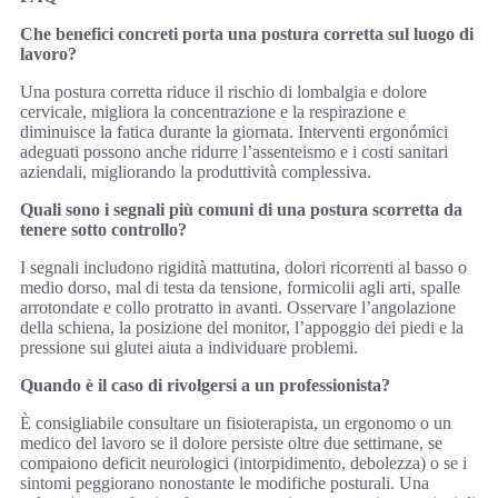
Che benefici concreti porta una postura corretta sul luogo di
lavoro?
Una postura corretta riduce il rischio di lombalgia e dolore
cervicale, migliora la concentrazione e la respirazione e
diminuisce la fatica durante la giornata. Interventi ergonómici
adeguati possono anche ridurre l’assenteismo e i costi sanitari
aziendali, migliorando la produttività complessiva.
Quali sono i segnali più comuni di una postura scorretta da
tenere sotto controllo?
I segnali includono rigidità mattutina, dolori ricorrenti al basso o
medio dorso, mal di testa da tensione, formicolii agli arti, spalle
arrotondate e collo protratto in avanti. Osservare l’angolazione
della schiena, la posizione del monitor, l’appoggio dei piedi e la
pressione sui glutei aiuta a individuare problemi.
Quando è il caso di rivolgersi a un professionista?
È consigliabile consultare un fisioterapista, un ergonomo o un
medico del lavoro se il dolore persiste oltre due settimane, se
compaiono deficit neurologici (intorpidimento, debolezza) o se i
sintomi peggiorano nonostante le modifiche posturali. Una