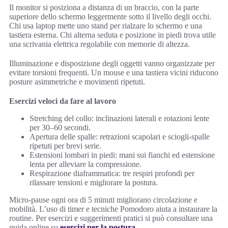
Il monitor si posiziona a distanza di un braccio, con la parte
superiore dello schermo leggermente sotto il livello degli occhi.
Chi usa laptop mette uno stand per rialzare lo schermo e una
tastiera esterna. Chi alterna seduta e posizione in piedi trova utile
una scrivania elettrica regolabile con memorie di altezza.
Illuminazione e disposizione degli oggetti vanno organizzate per
evitare torsioni frequenti. Un mouse e una tastiera vicini riducono
posture asimmetriche e movimenti ripetuti.
Esercizi veloci da fare al lavoro
Stretching del collo: inclinazioni laterali e rotazioni lente
per 30–60 secondi.
Apertura delle spalle: retrazioni scapolari e sciogli-spalle
ripetuti per brevi serie.
Estensioni lombari in piedi: mani sui fianchi ed estensione
lenta per alleviare la compressione.
Respirazione diaframmatica: tre respiri profondi per
rilassare tensioni e migliorare la postura.
Micro-pause ogni ora di 5 minuti migliorano circolazione e
mobilità. L’uso di timer e tecniche Pomodoro aiuta a instaurare la
routine. Per esercizi e suggerimenti pratici si può consultare una
guida online su
esercizi per la postura
.