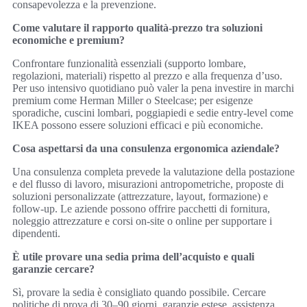
consapevolezza e la prevenzione.
Come valutare il rapporto qualità-prezzo tra soluzioni
economiche e premium?
Confrontare funzionalità essenziali (supporto lombare,
regolazioni, materiali) rispetto al prezzo e alla frequenza d’uso.
Per uso intensivo quotidiano può valer la pena investire in marchi
premium come Herman Miller o Steelcase; per esigenze
sporadiche, cuscini lombari, poggiapiedi e sedie entry-level come
IKEA possono essere soluzioni efficaci e più economiche.
Cosa aspettarsi da una consulenza ergonomica aziendale?
Una consulenza completa prevede la valutazione della postazione
e del flusso di lavoro, misurazioni antropometriche, proposte di
soluzioni personalizzate (attrezzature, layout, formazione) e
follow-up. Le aziende possono offrire pacchetti di fornitura,
noleggio attrezzature e corsi on-site o online per supportare i
dipendenti.
È utile provare una sedia prima dell’acquisto e quali
garanzie cercare?
Sì, provare la sedia è consigliato quando possibile. Cercare
politiche di prova di 30–90 giorni, garanzie estese, assistenza