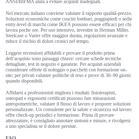
ANSI/BIFMA aiuta a evitare acquisti inadeguati.
Nel mercato italiano conviene valutare il rapporto qualità-prezzo.
Soluzioni economiche come cuscini lombari, poggiapiedi o sedie
entry-level di marchi come IKEA possono essere efficaci per chi
lavora poche ore. Per uso intensivo, investire in Herman Miller,
Steelcase o Varier offre maggior durata, regolazioni avanzate e
riduce il rischio di dolori cronici nel tempo.
Leggere recensioni affidabili e provare il prodotto prima
dell’acquisto sono passaggi chiave: cercare schede tecniche
dettagliate, test in negozio e garanzie. Per acquisti aziendali
considerare offerte di noleggio o pacchetti con formazione on-
site; per privati valutare politiche di reso e prove di 30–90 giorni
quando disponibili.
Affidarsi a professionisti migliora i risultati: fisioterapisti,
osteopati e ergonomi certificati possono fare misurazioni
antropometriche, valutare il flusso di lavoro e proporre soluzioni
personalizzate. Un consulente per la salute e sicurezza sul lavoro
offre check-up periodici e formazione. Prima di provare
attrezzature, è consigliato annotare sintomi e misure, e rivolgersi
a uno specialista se il dolore persiste.
FAQ