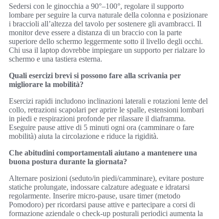
Sedersi con le ginocchia a 90°–100°, regolare il supporto
lombare per seguire la curva naturale della colonna e posizionare
i braccioli all’altezza del tavolo per sostenere gli avambracci. Il
monitor deve essere a distanza di un braccio con la parte
superiore dello schermo leggermente sotto il livello degli occhi.
Chi usa il laptop dovrebbe impiegare un supporto per rialzare lo
schermo e una tastiera esterna.
Quali esercizi brevi si possono fare alla scrivania per
migliorare la mobilità?
Esercizi rapidi includono inclinazioni laterali e rotazioni lente del
collo, retrazioni scapolari per aprire le spalle, estensioni lombari
in piedi e respirazioni profonde per rilassare il diaframma.
Eseguire pause attive di 5 minuti ogni ora (camminare o fare
mobilità) aiuta la circolazione e riduce la rigidità.
Che abitudini comportamentali aiutano a mantenere una
buona postura durante la giornata?
Alternare posizioni (seduto/in piedi/camminare), evitare posture
statiche prolungate, indossare calzature adeguate e idratarsi
regolarmente. Inserire micro-pause, usare timer (metodo
Pomodoro) per ricordarsi pause attive e partecipare a corsi di
formazione aziendale o check-up posturali periodici aumenta la