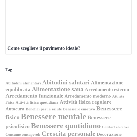
Come scegliere il pavimento ideale?
Tag
Abitudini salutari
Alimentazione
Abitudini alimentari
Alimentazione sana
equilibrata
Arredamento esterno
Arredamento funzionale
Arredamento moderno
Attività
Attività fisica regolare
Attività fisica quotidiana
Fisica
Benessere
Autocura
Benefici per la salute
Benessere emotivo
Benessere mentale
fisico
Benessere
Benessere quotidiano
psicofisico
Comfort abitativo
Crescita personale
Decorazione
Consumo consapevole