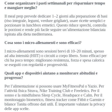
Come organizzare i pasti settimanali per risparmiare tempo
e mangiare meglio?
Il meal prep prevede dedicare 1–2 giorni alla preparazione di basi
(riso integrale, legumi, verdure grigliate), usare ricette semplici e
porzionare in lunchbox ermetici. Questo riduce sprechi, controlla
le porzioni e rende più facile seguire un’alimentazione bilanciata
ispirata alla dieta mediterranea.
Cosa sono i micro‑allenamenti e sono efficaci?
I micro‑allenamenti sono sessioni brevi di 10–20 minuti, spesso
ad alta intensità (HIIT) o circuiti a corpo libero. Sono efficaci per
chi ha poco tempo: migliorano resistenza, forza e spesa calorica
se eseguiti con regolarità e progressività.
Quali app e dispositivi aiutano a monitorare abitudini e
progresso?
Per l’alimentazione si possono usare MyFitnessPal o Yazio. Per
l’attività fisica Strava, Nike Training Club e Freeletics. Per il
sonno e la mindfulness Sleep Cycle, Headspace e Calm. Per il
monitoraggio biometrico, fitness tracker come Fitbit e Garmin e
bilance Tanita offrono dati utili. È importante valutare la privacy
delle app scelte.