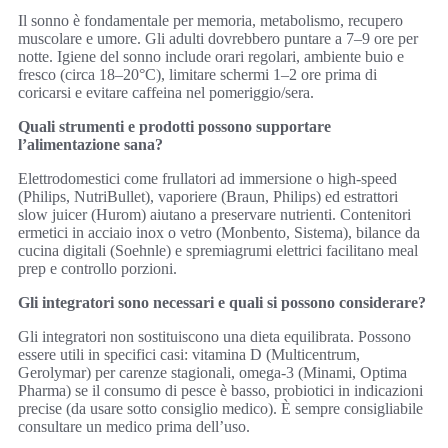
Il sonno è fondamentale per memoria, metabolismo, recupero
muscolare e umore. Gli adulti dovrebbero puntare a 7–9 ore per
notte. Igiene del sonno include orari regolari, ambiente buio e
fresco (circa 18–20°C), limitare schermi 1–2 ore prima di
coricarsi e evitare caffeina nel pomeriggio/sera.
Quali strumenti e prodotti possono supportare
l’alimentazione sana?
Elettrodomestici come frullatori ad immersione o high-speed
(Philips, NutriBullet), vaporiere (Braun, Philips) ed estrattori
slow juicer (Hurom) aiutano a preservare nutrienti. Contenitori
ermetici in acciaio inox o vetro (Monbento, Sistema), bilance da
cucina digitali (Soehnle) e spremiagrumi elettrici facilitano meal
prep e controllo porzioni.
Gli integratori sono necessari e quali si possono considerare?
Gli integratori non sostituiscono una dieta equilibrata. Possono
essere utili in specifici casi: vitamina D (Multicentrum,
Gerolymar) per carenze stagionali, omega‑3 (Minami, Optima
Pharma) se il consumo di pesce è basso, probiotici in indicazioni
precise (da usare sotto consiglio medico). È sempre consigliabile
consultare un medico prima dell’uso.