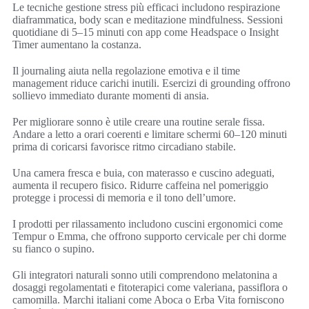
Le tecniche gestione stress più efficaci includono respirazione
diaframmatica, body scan e meditazione mindfulness. Sessioni
quotidiane di 5–15 minuti con app come Headspace o Insight
Timer aumentano la costanza.
Il journaling aiuta nella regolazione emotiva e il time
management riduce carichi inutili. Esercizi di grounding offrono
sollievo immediato durante momenti di ansia.
Per migliorare sonno è utile creare una routine serale fissa.
Andare a letto a orari coerenti e limitare schermi 60–120 minuti
prima di coricarsi favorisce ritmo circadiano stabile.
Una camera fresca e buia, con materasso e cuscino adeguati,
aumenta il recupero fisico. Ridurre caffeina nel pomeriggio
protegge i processi di memoria e il tono dell’umore.
I prodotti per rilassamento includono cuscini ergonomici come
Tempur o Emma, che offrono supporto cervicale per chi dorme
su fianco o supino.
Gli integratori naturali sonno utili comprendono melatonina a
dosaggi regolamentati e fitoterapici come valeriana, passiflora o
camomilla. Marchi italiani come Aboca o Erba Vita forniscono