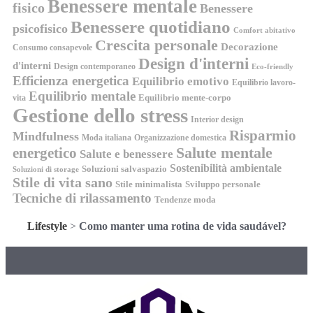
Benessere mentale
fisico
Benessere
Benessere quotidiano
psicofisico
Comfort abitativo
Crescita personale
Decorazione
Consumo consapevole
Design d'interni
d'interni
Design contemporaneo
Eco-friendly
Efficienza energetica
Equilibrio emotivo
Equilibrio lavoro-
Equilibrio mentale
Equilibrio mente-corpo
vita
Gestione dello stress
Interior design
Risparmio
Mindfulness
Moda italiana
Organizzazione domestica
energetico
Salute mentale
Salute e benessere
Sostenibilità ambientale
Soluzioni salvaspazio
Soluzioni di storage
Stile di vita sano
Stile minimalista
Sviluppo personale
Tecniche di rilassamento
Tendenze moda
Lifestyle
>
Como manter uma rotina de vida saudável?