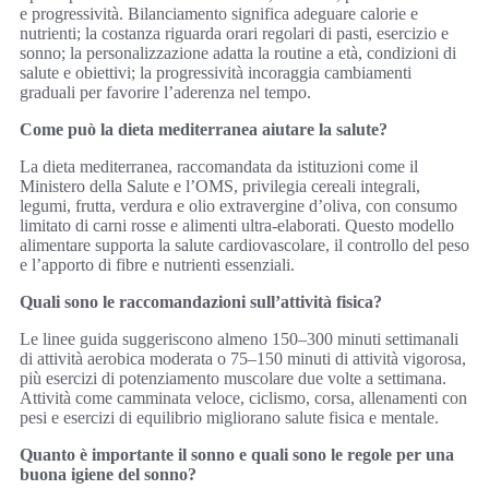
e progressività. Bilanciamento significa adeguare calorie e
nutrienti; la costanza riguarda orari regolari di pasti, esercizio e
sonno; la personalizzazione adatta la routine a età, condizioni di
salute e obiettivi; la progressività incoraggia cambiamenti
graduali per favorire l’aderenza nel tempo.
Come può la dieta mediterranea aiutare la salute?
La dieta mediterranea, raccomandata da istituzioni come il
Ministero della Salute e l’OMS, privilegia cereali integrali,
legumi, frutta, verdura e olio extravergine d’oliva, con consumo
limitato di carni rosse e alimenti ultra-elaborati. Questo modello
alimentare supporta la salute cardiovascolare, il controllo del peso
e l’apporto di fibre e nutrienti essenziali.
Quali sono le raccomandazioni sull’attività fisica?
Le linee guida suggeriscono almeno 150–300 minuti settimanali
di attività aerobica moderata o 75–150 minuti di attività vigorosa,
più esercizi di potenziamento muscolare due volte a settimana.
Attività come camminata veloce, ciclismo, corsa, allenamenti con
pesi e esercizi di equilibrio migliorano salute fisica e mentale.
Quanto è importante il sonno e quali sono le regole per una
buona igiene del sonno?