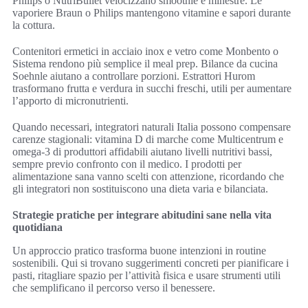
Philips o NutriBullet velocizzano smoothie e minestre. Le
vaporiere Braun o Philips mantengono vitamine e sapori durante
la cottura.
Contenitori ermetici in acciaio inox e vetro come Monbento o
Sistema rendono più semplice il meal prep. Bilance da cucina
Soehnle aiutano a controllare porzioni. Estrattori Hurom
trasformano frutta e verdura in succhi freschi, utili per aumentare
l’apporto di micronutrienti.
Quando necessari, integratori naturali Italia possono compensare
carenze stagionali: vitamina D di marche come Multicentrum e
omega-3 di produttori affidabili aiutano livelli nutritivi bassi,
sempre previo confronto con il medico. I prodotti per
alimentazione sana vanno scelti con attenzione, ricordando che
gli integratori non sostituiscono una dieta varia e bilanciata.
Strategie pratiche per integrare abitudini sane nella vita
quotidiana
Un approccio pratico trasforma buone intenzioni in routine
sostenibili. Qui si trovano suggerimenti concreti per pianificare i
pasti, ritagliare spazio per l’attività fisica e usare strumenti utili
che semplificano il percorso verso il benessere.