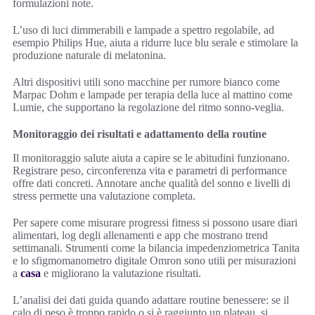
formulazioni note.
L’uso di luci dimmerabili e lampade a spettro regolabile, ad
esempio Philips Hue, aiuta a ridurre luce blu serale e stimolare la
produzione naturale di melatonina.
Altri dispositivi utili sono macchine per rumore bianco come
Marpac Dohm e lampade per terapia della luce al mattino come
Lumie, che supportano la regolazione del ritmo sonno-veglia.
Monitoraggio dei risultati e adattamento della routine
Il monitoraggio salute aiuta a capire se le abitudini funzionano.
Registrare peso, circonferenza vita e parametri di performance
offre dati concreti. Annotare anche qualità del sonno e livelli di
stress permette una valutazione completa.
Per sapere come misurare progressi fitness si possono usare diari
alimentari, log degli allenamenti e app che mostrano trend
settimanali. Strumenti come la bilancia impedenziometrica Tanita
e lo sfigmomanometro digitale Omron sono utili per misurazioni
a
casa
e migliorano la valutazione risultati.
L’analisi dei dati guida quando adattare routine benessere: se il
calo di peso è troppo rapido o si è raggiunto un plateau, si