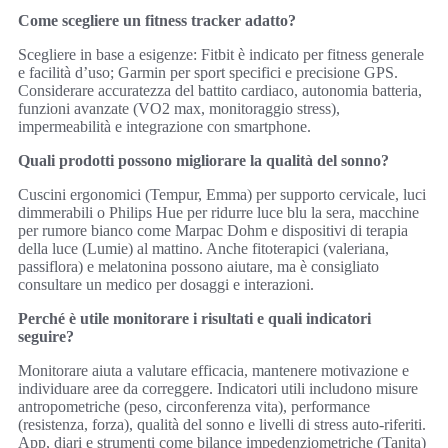
Come scegliere un fitness tracker adatto?
Scegliere in base a esigenze: Fitbit è indicato per fitness generale
e facilità d’uso; Garmin per sport specifici e precisione GPS.
Considerare accuratezza del battito cardiaco, autonomia batteria,
funzioni avanzate (VO2 max, monitoraggio stress),
impermeabilità e integrazione con smartphone.
Quali prodotti possono migliorare la qualità del sonno?
Cuscini ergonomici (Tempur, Emma) per supporto cervicale, luci
dimmerabili o Philips Hue per ridurre luce blu la sera, macchine
per rumore bianco come Marpac Dohm e dispositivi di terapia
della luce (Lumie) al mattino. Anche fitoterapici (valeriana,
passiflora) e melatonina possono aiutare, ma è consigliato
consultare un medico per dosaggi e interazioni.
Perché è utile monitorare i risultati e quali indicatori
seguire?
Monitorare aiuta a valutare efficacia, mantenere motivazione e
individuare aree da correggere. Indicatori utili includono misure
antropometriche (peso, circonferenza vita), performance
(resistenza, forza), qualità del sonno e livelli di stress auto‑riferiti.
App, diari e strumenti come bilance impedenziometriche (Tanita)