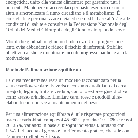
energetiche, unito alla varietà alimentare per garantire tutti i
nutrienti. Mantenere orari regolari per pasti, esercizio e sonno
aiuta a sincronizzare il ritmo circadiano e il metabolismo. È
consigliabile personalizzare dieta ed esercizi in base all’età e alle
condizioni di salute e consultare la Federazione Nazionale degli
Ordini dei Medici Chirurghi e degli Odontoiatri quando serve.
Modifiche graduali migliorano l’aderenza. Una progressione
lenta evita abbandoni e riduce il rischio di infortuni. Stabilire
obiettivi realistici e monitorare piccoli progressi mantiene alta la
motivazione.
Ruolo dell’alimentazione equilibrata
La dieta mediterranea resta un modello raccomandato per la
salute cardiovascolare. Favorisce consumo quotidiano di cereali
integrali, legumi, frutta e verdura, con olio extravergine d’oliva
come grasso principale. Limitare carni rosse e prodotti ultra-
elaborati contribuisce al mantenimento del peso.
Per una alimentazione equilibrata è utile rispettare proporzioni
macros: carboidrati complessi 45–60%, proteine 10–20% e grassi
20–35%, variando in base ai bisogni individuali. Idratarsi con
1.5–2 L di acqua al giorno è un riferimento pratico, che sale con
l’aumento dell’attività fisica.