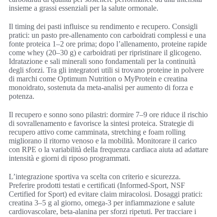
insieme a grassi essenziali per la salute ormonale.
Il timing dei pasti influisce su rendimento e recupero. Consigli
pratici: un pasto pre-allenamento con carboidrati complessi e una
fonte proteica 1–2 ore prima; dopo l’allenamento, proteine rapide
come whey (20–30 g) e carboidrati per ripristinare il glicogeno.
Idratazione e sali minerali sono fondamentali per la continuità
degli sforzi. Tra gli integratori utili si trovano proteine in polvere
di marchi come Optimum Nutrition o MyProtein e creatina
monoidrato, sostenuta da meta-analisi per aumento di forza e
potenza.
Il recupero e sonno sono pilastri: dormire 7–9 ore riduce il rischio
di sovrallenamento e favorisce la sintesi proteica. Strategie di
recupero attivo come camminata, stretching e foam rolling
migliorano il ritorno venoso e la mobilità. Monitorare il carico
con RPE o la variabilità della frequenza cardiaca aiuta ad adattare
intensità e giorni di riposo programmati.
L’integrazione sportiva va scelta con criterio e sicurezza.
Preferire prodotti testati e certificati (Informed-Sport, NSF
Certified for Sport) ed evitare claim miracolosi. Dosaggi pratici:
creatina 3–5 g al giorno, omega-3 per infiammazione e salute
cardiovascolare, beta-alanina per sforzi ripetuti. Per tracciare i