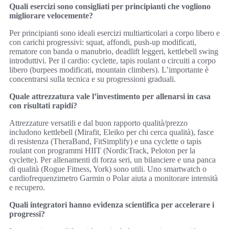
Quali esercizi sono consigliati per principianti che vogliono
migliorare velocemente?
Per principianti sono ideali esercizi multiarticolari a corpo libero e
con carichi progressivi: squat, affondi, push-up modificati,
rematore con banda o manubrio, deadlift leggeri, kettlebell swing
introduttivi. Per il cardio: cyclette, tapis roulant o circuiti a corpo
libero (burpees modificati, mountain climbers). L’importante è
concentrarsi sulla tecnica e su progressioni graduali.
Quale attrezzatura vale l’investimento per allenarsi in casa
con risultati rapidi?
Attrezzature versatili e dal buon rapporto qualità/prezzo
includono kettlebell (Mirafit, Eleiko per chi cerca qualità), fasce
di resistenza (TheraBand, FitSimplify) e una cyclette o tapis
roulant con programmi HIIT (NordicTrack, Peloton per la
cyclette). Per allenamenti di forza seri, un bilanciere e una panca
di qualità (Rogue Fitness, York) sono utili. Uno smartwatch o
cardiofrequenzimetro Garmin o Polar aiuta a monitorare intensità
e recupero.
Quali integratori hanno evidenza scientifica per accelerare i
progressi?