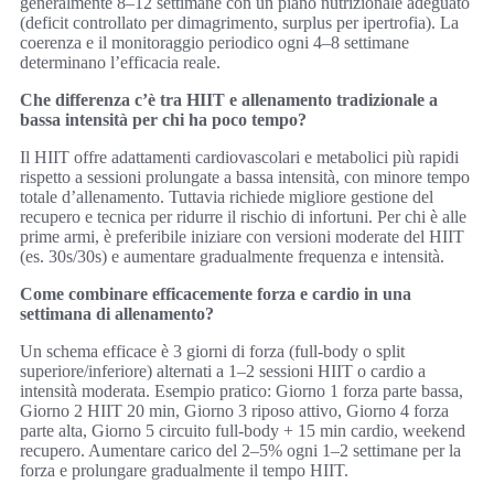
generalmente 8–12 settimane con un piano nutrizionale adeguato
(deficit controllato per dimagrimento, surplus per ipertrofia). La
coerenza e il monitoraggio periodico ogni 4–8 settimane
determinano l’efficacia reale.
Che differenza c’è tra HIIT e allenamento tradizionale a
bassa intensità per chi ha poco tempo?
Il HIIT offre adattamenti cardiovascolari e metabolici più rapidi
rispetto a sessioni prolungate a bassa intensità, con minore tempo
totale d’allenamento. Tuttavia richiede migliore gestione del
recupero e tecnica per ridurre il rischio di infortuni. Per chi è alle
prime armi, è preferibile iniziare con versioni moderate del HIIT
(es. 30s/30s) e aumentare gradualmente frequenza e intensità.
Come combinare efficacemente forza e cardio in una
settimana di allenamento?
Un schema efficace è 3 giorni di forza (full-body o split
superiore/inferiore) alternati a 1–2 sessioni HIIT o cardio a
intensità moderata. Esempio pratico: Giorno 1 forza parte bassa,
Giorno 2 HIIT 20 min, Giorno 3 riposo attivo, Giorno 4 forza
parte alta, Giorno 5 circuito full-body + 15 min cardio, weekend
recupero. Aumentare carico del 2–5% ogni 1–2 settimane per la
forza e prolungare gradualmente il tempo HIIT.