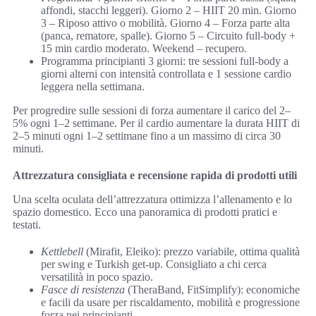
affondi, stacchi leggeri). Giorno 2 – HIIT 20 min. Giorno
3 – Riposo attivo o mobilità. Giorno 4 – Forza parte alta
(panca, rematore, spalle). Giorno 5 – Circuito full-body +
15 min cardio moderato. Weekend – recupero.
Programma principianti 3 giorni: tre sessioni full-body a
giorni alterni con intensità controllata e 1 sessione cardio
leggera nella settimana.
Per progredire sulle sessioni di forza aumentare il carico del 2–
5% ogni 1–2 settimane. Per il cardio aumentare la durata HIIT di
2–5 minuti ogni 1–2 settimane fino a un massimo di circa 30
minuti.
Attrezzatura consigliata e recensione rapida di prodotti utili
Una scelta oculata dell’attrezzatura ottimizza l’allenamento e lo
spazio domestico. Ecco una panoramica di prodotti pratici e
testati.
Kettlebell
(Mirafit, Eleiko): prezzo variabile, ottima qualità
per swing e Turkish get-up. Consigliato a chi cerca
versatilità in poco spazio.
Fasce di resistenza
(TheraBand, FitSimplify): economiche
e facili da usare per riscaldamento, mobilità e progressione
forza nei principianti.