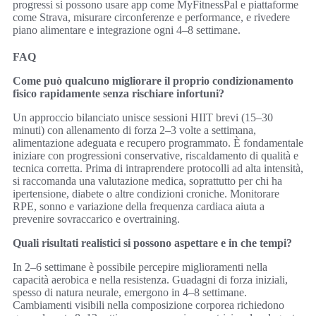
progressi si possono usare app come MyFitnessPal e piattaforme
come Strava, misurare circonferenze e performance, e rivedere
piano alimentare e integrazione ogni 4–8 settimane.
FAQ
Come può qualcuno migliorare il proprio condizionamento
fisico rapidamente senza rischiare infortuni?
Un approccio bilanciato unisce sessioni HIIT brevi (15–30
minuti) con allenamento di forza 2–3 volte a settimana,
alimentazione adeguata e recupero programmato. È fondamentale
iniziare con progressioni conservative, riscaldamento di qualità e
tecnica corretta. Prima di intraprendere protocolli ad alta intensità,
si raccomanda una valutazione medica, soprattutto per chi ha
ipertensione, diabete o altre condizioni croniche. Monitorare
RPE, sonno e variazione della frequenza cardiaca aiuta a
prevenire sovraccarico e overtraining.
Quali risultati realistici si possono aspettare e in che tempi?
In 2–6 settimane è possibile percepire miglioramenti nella
capacità aerobica e nella resistenza. Guadagni di forza iniziali,
spesso di natura neurale, emergono in 4–8 settimane.
Cambiamenti visibili nella composizione corporea richiedono