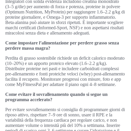
Integratori con solida evidenza includono creatina monoidrato
(3–5 g/die) per aumento di forza e potenza, proteine in polvere
(Optimum Nutrition, MyProtein) per raggiungere 1.6–2.2 g/kg di
proteine giornaliere, e Omega‑3 per supporto infiammatorio.
Beta‑alanina può aiutare in sforzi ripetuti. È importante scegliere
marchi certificati (Informed‑Sport, NSF) e non aspettarsi risultati
miracolosi senza dieta e allenamento adeguati.
Come impostare l’alimentazione per perdere grasso senza
perdere massa magra?
Perdita di grasso sostenibile richiede un deficit calorico moderato
(10–20%) e un apporto proteico elevato (1.6–2.2 g/kg).
Distribuire proteine nei pasti e includere carboidrati complessi
pre-allenamento e fonti proteiche veloci (whey) post-allenamento
facilita il recupero. Monitorare progressi con misure, foto e app
come MyFitnessPal per adattare il piano ogni 4–8 settimane.
Come evitare il sovrallenamento quando si segue un
programma accelerato?
Per evitare sovrallenamento si consiglia di programmare giorni di
riposo attivo, rispettare 7–9 ore di sonno, usare il RPE e la
variabilità della frequenza cardiaca per regolare carico, e non
aumentare volume o intensità più del 10% a settimana. Inserire
periodi di scarico ogni 3–6 settimane e curare l’idratazione e il