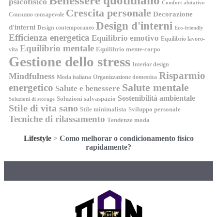
Benessere quotidiano
psicofisico
Comfort abitativo
Crescita personale
Decorazione
Consumo consapevole
Design d'interni
d'interni
Design contemporaneo
Eco-friendly
Efficienza energetica
Equilibrio emotivo
Equilibrio lavoro-
Equilibrio mentale
Equilibrio mente-corpo
vita
Gestione dello stress
Interior design
Risparmio
Mindfulness
Moda italiana
Organizzazione domestica
energetico
Salute mentale
Salute e benessere
Sostenibilità ambientale
Soluzioni salvaspazio
Soluzioni di storage
Stile di vita sano
Stile minimalista
Sviluppo personale
Tecniche di rilassamento
Tendenze moda
Lifestyle
>
Como melhorar o condicionamento físico
rapidamente?