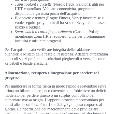
Tapis roulant e cyclette
(NordicTrack, Peloton): utili per
HIIT controllato. Valutare connettività, programmi
disponibili e garanzia prima dell’acquisto.
Bilanciere e panca
(Rogue Fitness, York): investire se si
vuole seguire programmi di forza seri. Scegliere in base a
spazio e budget.
Smartwatch o cardiofrequenzimetro
(Garmin, Polar):
monitorano zona HR e recupero. Utile per programmare
intensità e misurare progressi.
Per l’acquisto usato verificare integrità delle saldature su
bilancieri e lo stato delle fasce di resistenza. Adattare attrezzatura
a piccoli spazi preferendo soluzioni pieghevoli o versatili come
kettlebell e bande elastiche.
Alimentazione, recupero e integrazione per accelerare i
progressi
Per migliorare la forma fisica in modo rapido e sostenibile serve
prima un bilancio energetico coerente con l’obiettivo: un deficit
moderato per perdere grasso o un surplus controllato per
aumentare massa magra. L’apporto proteico raccomandato per
chi si allena con forza è tra 1,6 e 2,2 g/kg di peso corporeo al
giorno. La ripartizione dei macronutrienti deve privilegiare
carboidrati di qualità per sostenere performance ad alta intensità