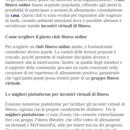
fitness online
hanno acquisito popolarità, offrendo agli utenti la
possibilità di partecipare a sessioni di allenamento comodamente
da
casa
. Questi club si sono evoluti per rispondere alle esigenze
di molti, creando ambienti stimolanti dove è possibile allenarsi e
socializzare tramite
incontri virtuali di fitness.
Come scegliere il giusto club fitness online
Per scegliere un
club fitness online
adatto, è fondamentale
considerare diversi aspetti. La varietà delle lezioni proposte è
cruciale, poiché permette di esplorare discipline diverse e
mantenere alta la motivazione. Inoltre, la qualità degli istruttori e
il supporto della community giocano un ruolo essenziale nella
creazione di un’esperienza di allenamento positiva, garantendo
che ogni partecipante possa sentirsi parte di un
gruppo fitness
virtuale
.
Le migliori piattaforme per incontri virtuali di fitness
Esistono numerose piattaforme per facilitare gli incontri virtuali di
fitness, ognuna con le proprie caratteristiche distintive. Tra le
migliori piattaforme
ci sono Zoom, che consente videochiamate
live con gruppi, Fitness Blender, che offre video di allenamenti
on-demand e MyFitnessPal, utile per tenere traccia dei progressi.