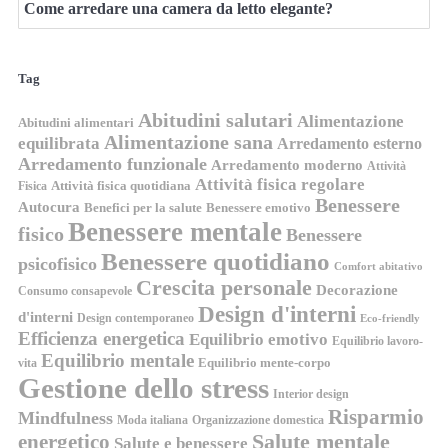
Come arredare una camera da letto elegante?
Tag
Abitudini salutari
Alimentazione
Abitudini alimentari
Alimentazione sana
equilibrata
Arredamento esterno
Arredamento funzionale
Arredamento moderno
Attività
Attività fisica regolare
Attività fisica quotidiana
Fisica
Benessere
Autocura
Benefici per la salute
Benessere emotivo
Benessere mentale
fisico
Benessere
Benessere quotidiano
psicofisico
Comfort abitativo
Crescita personale
Decorazione
Consumo consapevole
Design d'interni
d'interni
Design contemporaneo
Eco-friendly
Efficienza energetica
Equilibrio emotivo
Equilibrio lavoro-
Equilibrio mentale
Equilibrio mente-corpo
vita
Gestione dello stress
Interior design
Risparmio
Mindfulness
Moda italiana
Organizzazione domestica
energetico
Salute mentale
Salute e benessere