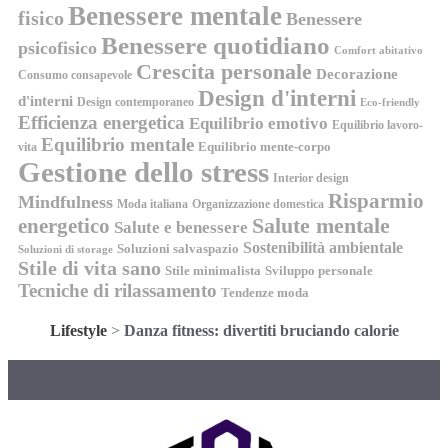
Benessere mentale
fisico
Benessere
Benessere quotidiano
psicofisico
Comfort abitativo
Crescita personale
Decorazione
Consumo consapevole
Design d'interni
d'interni
Design contemporaneo
Eco-friendly
Efficienza energetica
Equilibrio emotivo
Equilibrio lavoro-
Equilibrio mentale
Equilibrio mente-corpo
vita
Gestione dello stress
Interior design
Risparmio
Mindfulness
Moda italiana
Organizzazione domestica
energetico
Salute mentale
Salute e benessere
Sostenibilità ambientale
Soluzioni salvaspazio
Soluzioni di storage
Stile di vita sano
Stile minimalista
Sviluppo personale
Tecniche di rilassamento
Tendenze moda
Lifestyle
>
Danza fitness: divertiti bruciando calorie