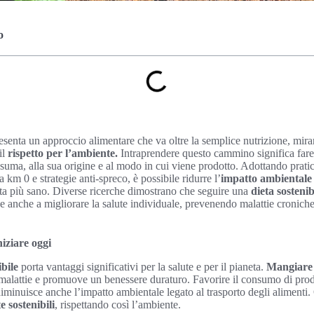
o
senta un approccio alimentare che va oltre la semplice nutrizione, mir
il
rispetto per l’ambiente.
Intraprendere questo cammino significa fare
nsuma, alla sua origine e al modo in cui viene prodotto. Adottando prat
a km 0 e strategie anti-spreco, è possibile ridurre l’
impatto ambientale
ita più sano. Diverse ricerche dimostrano che seguire una
dieta sostenib
e anche a migliorare la salute individuale, prevenendo malattie croniche 
niziare oggi
ibile
porta vantaggi significativi per la salute e per il pianeta.
Mangiare
di malattie e promuove un benessere duraturo. Favorire il consumo di prod
minuisce anche l’impatto ambientale legato al trasporto degli alimenti
te sostenibili
, rispettando così l’ambiente.