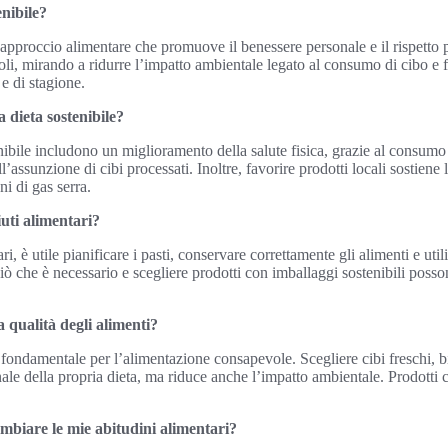
enibile?
 approccio alimentare che promuove il benessere personale e il rispetto 
oli, mirando a ridurre l’impatto ambientale legato al consumo di cibo e
e di stagione.
a dieta sostenibile?
enibile includono un miglioramento della salute fisica, grazie al consumo 
ll’assunzione di cibi processati. Inoltre, favorire prodotti locali sostien
i di gas serra.
iuti alimentari?
tari, è utile pianificare i pasti, conservare correttamente gli alimenti e ut
ciò che è necessario e scegliere prodotti con imballaggi sostenibili poss
 qualità degli alimenti?
 fondamentale per l’alimentazione consapevole. Scegliere cibi freschi, bi
nale della propria dieta, ma riduce anche l’impatto ambientale. Prodotti 
mbiare le mie abitudini alimentari?