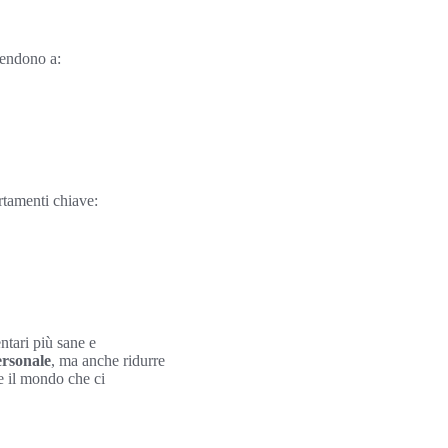
endono a:
rtamenti chiave:
tari più sane e
ersonale
, ma anche ridurre
e il mondo che ci