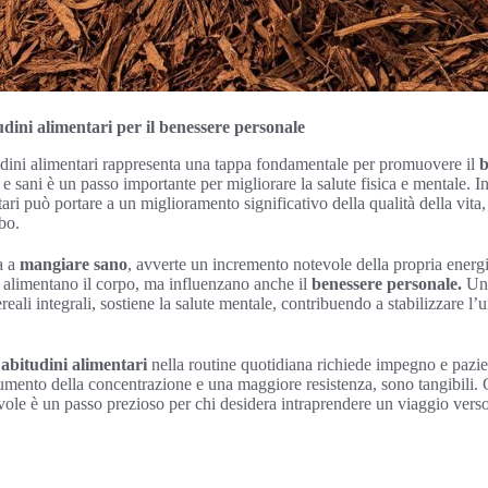
ini alimentari per il benessere personale
udini alimentari rappresenta una tappa fondamentale per promuovere il
b
e sani è un passo importante per migliorare la salute fisica e mentale. I
tari può portare a un miglioramento significativo della qualità della vit
ibo.
a a
mangiare sano
, avverte un incremento notevole della propria energia
lo alimentano il corpo, ma influenzano anche il
benessere personale.
Una
ereali integrali, sostiene la salute mentale, contribuendo a stabilizzare l
bitudini alimentari
nella routine quotidiana richiede impegno e pazienz
mento della concentrazione e una maggiore resistenza, sono tangibili. C
le è un passo prezioso per chi desidera intraprendere un viaggio verso 