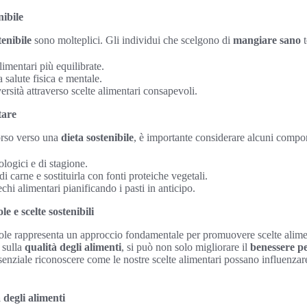
nibile
tenibile
sono molteplici. Gli individui che scelgono di
mangiare sano
t
limentari più equilibrate.
 salute fisica e mentale.
ersità attraverso scelte alimentari consapevoli.
tare
orso verso una
dieta sostenibile
, è importante considerare alcuni compo
ologici e di stagione.
i carne e sostituirla con fonti proteiche vegetali.
chi alimentari pianificando i pasti in anticipo.
 e scelte sostenibili
le rappresenta un approccio fondamentale per promuovere scelte alimen
 sulla
qualità degli alimenti
, si può non solo migliorare il
benessere p
senziale riconoscere come le nostre scelte alimentari possano influenzar
 degli alimenti