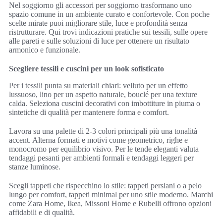
Nel soggiorno gli accessori per soggiorno trasformano uno
spazio comune in un ambiente curato e confortevole. Con poche
scelte mirate puoi migliorare stile, luce e profondità senza
ristrutturare. Qui trovi indicazioni pratiche sui tessili, sulle opere
alle pareti e sulle soluzioni di luce per ottenere un risultato
armonico e funzionale.
Scegliere tessili e cuscini per un look sofisticato
Per i tessili punta su materiali chiari: velluto per un effetto
lussuoso, lino per un aspetto naturale, bouclé per una texture
calda. Seleziona cuscini decorativi con imbottiture in piuma o
sintetiche di qualità per mantenere forma e comfort.
Lavora su una palette di 2-3 colori principali più una tonalità
accent. Alterna formati e motivi come geometrico, righe e
monocromo per equilibrio visivo. Per le tende eleganti valuta
tendaggi pesanti per ambienti formali e tendaggi leggeri per
stanze luminose.
Scegli tappeti che rispecchino lo stile: tappeti persiani o a pelo
lungo per comfort, tappeti minimal per uno stile moderno. Marchi
come Zara Home, Ikea, Missoni Home e Rubelli offrono opzioni
affidabili e di qualità.