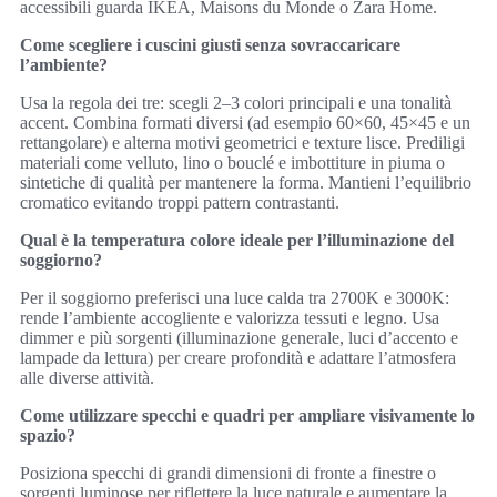
accessibili guarda IKEA, Maisons du Monde o Zara Home.
Come scegliere i cuscini giusti senza sovraccaricare
l’ambiente?
Usa la regola dei tre: scegli 2–3 colori principali e una tonalità
accent. Combina formati diversi (ad esempio 60×60, 45×45 e un
rettangolare) e alterna motivi geometrici e texture lisce. Prediligi
materiali come velluto, lino o bouclé e imbottiture in piuma o
sintetiche di qualità per mantenere la forma. Mantieni l’equilibrio
cromatico evitando troppi pattern contrastanti.
Qual è la temperatura colore ideale per l’illuminazione del
soggiorno?
Per il soggiorno preferisci una luce calda tra 2700K e 3000K:
rende l’ambiente accogliente e valorizza tessuti e legno. Usa
dimmer e più sorgenti (illuminazione generale, luci d’accento e
lampade da lettura) per creare profondità e adattare l’atmosfera
alle diverse attività.
Come utilizzare specchi e quadri per ampliare visivamente lo
spazio?
Posiziona specchi di grandi dimensioni di fronte a finestre o
sorgenti luminose per riflettere la luce naturale e aumentare la