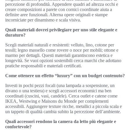
percezione di profondità. Appendere quadri ad altezza occhi e
creare composizioni a parete con cornici coordinate aiuta a
definire aree funzionali. Alterna opere originali e stampe
incorniciate per dinamismo e scala visiva.
Quali materiali dovrei privilegiare per uno stile elegante e
duraturo?
Scegli materiali naturali e resistenti: velluto, lino, cotone per
tessili; legno massello come rovere o noce per mobili; ottone e
marmo per dettagli. Questi materiali garantiscono estetica e
longevità. Se vuoi opzioni sostenibili cerca marchi che adottano
pratiche responsabili e materiali certificati.
Come ottenere un effetto “luxury” con un budget contenuto?
Investi in pochi pezzi focali (una lampada a sospensione, un
divano o una testiera) e scegli accessori economici ma ben
coordinati (cuscini, vasi, candele). Cerca outlet e catene come
IKEA, Westwing e Maisons du Monde per complementi
accessibili. Aggiungere texture ricche, metallici a piccola scala e
un tappeto di qualità cambia subito la percezione dell’ambiente.
Quali accessori rendono la camera da letto più elegante e
confortevole?