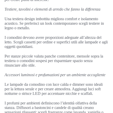
Testiere, tavolini e elementi di arredo che fanno la differenza
Una testiera design imbottita migliora comfort e isolamento
acustico. Se preferisci un look contemporaneo scegli testiere in
legno o metallo.
I comodini devono avere proporzioni adeguate all’altezza del
letto. Scegli cassetti per ordine e superfici utili alle lampade e agli
oggetti quotidiani.
Per stanze piccole valuta panche contenitore, mensole sopra la
testiera o comodini sospesi per risparmiare spazio senza
rinunciare allo stile.
Accessori luminosi e profumazioni per un ambiente accogliente
Le lampade da comodino con luce calda e dimmer sono ideali
per la lettura serale e per creare atmosfera. Aggiungi luci soft
notturne o strisce LED per accentuare nicchie e scaffali.
I profumi per ambienti definiscono l’identità olfattiva della
stanza. Diffusori a bastoncini e candele di qualità creano
sensazioni rilassanti; scegli fragranze come lavanda, vaniglia o