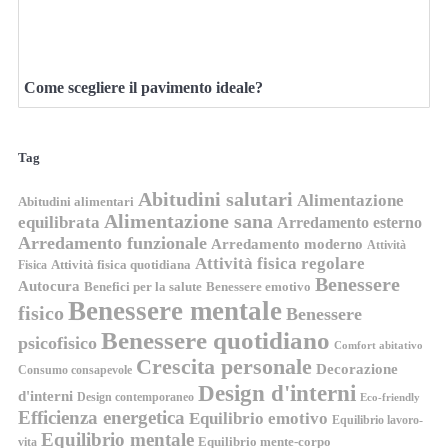
Come scegliere il pavimento ideale?
Tag
Abitudini salutari
Alimentazione
Abitudini alimentari
Alimentazione sana
equilibrata
Arredamento esterno
Arredamento funzionale
Arredamento moderno
Attività
Attività fisica regolare
Attività fisica quotidiana
Fisica
Benessere
Autocura
Benefici per la salute
Benessere emotivo
Benessere mentale
fisico
Benessere
Benessere quotidiano
psicofisico
Comfort abitativo
Crescita personale
Decorazione
Consumo consapevole
Design d'interni
d'interni
Design contemporaneo
Eco-friendly
Efficienza energetica
Equilibrio emotivo
Equilibrio lavoro-
Equilibrio mentale
Equilibrio mente-corpo
vita