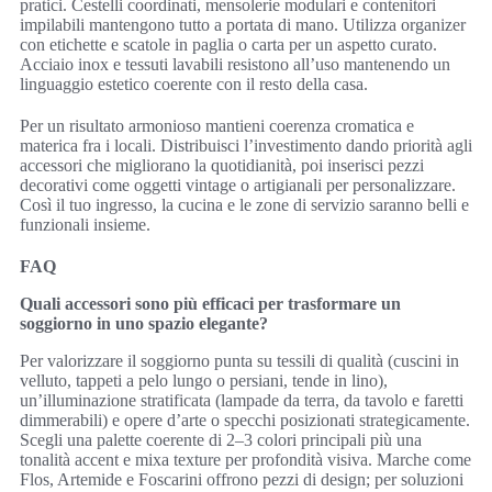
pratici. Cestelli coordinati, mensolerie modulari e contenitori
impilabili mantengono tutto a portata di mano. Utilizza organizer
con etichette e scatole in paglia o carta per un aspetto curato.
Acciaio inox e tessuti lavabili resistono all’uso mantenendo un
linguaggio estetico coerente con il resto della casa.
Per un risultato armonioso mantieni coerenza cromatica e
materica fra i locali. Distribuisci l’investimento dando priorità agli
accessori che migliorano la quotidianità, poi inserisci pezzi
decorativi come oggetti vintage o artigianali per personalizzare.
Così il tuo ingresso, la cucina e le zone di servizio saranno belli e
funzionali insieme.
FAQ
Quali accessori sono più efficaci per trasformare un
soggiorno in uno spazio elegante?
Per valorizzare il soggiorno punta su tessili di qualità (cuscini in
velluto, tappeti a pelo lungo o persiani, tende in lino),
un’illuminazione stratificata (lampade da terra, da tavolo e faretti
dimmerabili) e opere d’arte o specchi posizionati strategicamente.
Scegli una palette coerente di 2–3 colori principali più una
tonalità accent e mixa texture per profondità visiva. Marche come
Flos, Artemide e Foscarini offrono pezzi di design; per soluzioni