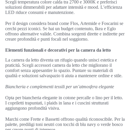
Scegli temperatura colore calda tra 2700 e 3000K e preferisci
soluzioni dimmerabili per adattare intensità e mood. L’efficienza
LED riduce consumi e manutenzione.
Per il design considera brand come Flos, Artemide e Foscarini se
cerchi pezzi iconici. Se hai un budget contenuto, Ikea e Eglo
offrono alternative valide. Combina sorgenti dirette e indirette per
creare profondità e punti focali nel soggiorno.
Elementi funzionali e decorativi per la camera da letto
La camera da letto diventa un rifugio quando unisci estetica e
praticità. Scegli accessori camera da letto che migliorano il
comfort senza appesantire lo spazio. Puntare su materiali di
qualità e soluzioni salvaspazio ti aiuta a mantenere ordine e stile.
Biancheria e complementi tessili per un’atmosfera elegante
Opta per biancheria elegante in cotone percalle o lino per il letto.
I copriletti trapuntati, i plaids in lana e i cuscini strutturati
aggiungono profondità visiva.
Marchi come Frette e Bassetti offrono qualità riconoscibile. Per la
palette, prediligi toni neutri con tocchi di blu navy o verde bosco
per creare punti di interesse.