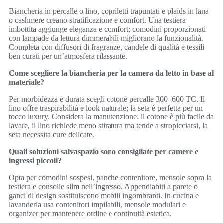
Biancheria in percalle o lino, copriletti trapuntati e plaids in lana
o cashmere creano stratificazione e comfort. Una testiera
imbottita aggiunge eleganza e comfort; comodini proporzionati
con lampade da lettura dimmerabili migliorano la funzionalità.
Completa con diffusori di fragranze, candele di qualità e tessili
ben curati per un’atmosfera rilassante.
Come scegliere la biancheria per la camera da letto in base al
materiale?
Per morbidezza e durata scegli cotone percalle 300–600 TC. Il
lino offre traspirabilità e look naturale; la seta è perfetta per un
tocco luxury. Considera la manutenzione: il cotone è più facile da
lavare, il lino richiede meno stiratura ma tende a stropicciarsi, la
seta necessita cure delicate.
Quali soluzioni salvaspazio sono consigliate per camere e
ingressi piccoli?
Opta per comodini sospesi, panche contenitore, mensole sopra la
testiera e consolle slim nell’ingresso. Appendiabiti a parete o
ganci di design sostituiscono mobili ingombranti. In cucina e
lavanderia usa contenitori impilabili, mensole modulari e
organizer per mantenere ordine e continuità estetica.