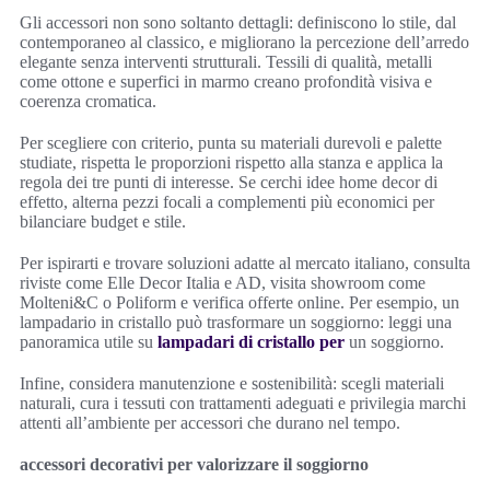
Gli accessori non sono soltanto dettagli: definiscono lo stile, dal
contemporaneo al classico, e migliorano la percezione dell’arredo
elegante senza interventi strutturali. Tessili di qualità, metalli
come ottone e superfici in marmo creano profondità visiva e
coerenza cromatica.
Per scegliere con criterio, punta su materiali durevoli e palette
studiate, rispetta le proporzioni rispetto alla stanza e applica la
regola dei tre punti di interesse. Se cerchi idee home decor di
effetto, alterna pezzi focali a complementi più economici per
bilanciare budget e stile.
Per ispirarti e trovare soluzioni adatte al mercato italiano, consulta
riviste come Elle Decor Italia e AD, visita showroom come
Molteni&C o Poliform e verifica offerte online. Per esempio, un
lampadario in cristallo può trasformare un soggiorno: leggi una
panoramica utile su
lampadari di cristallo per
un soggiorno.
Infine, considera manutenzione e sostenibilità: scegli materiali
naturali, cura i tessuti con trattamenti adeguati e privilegia marchi
attenti all’ambiente per accessori che durano nel tempo.
accessori decorativi per valorizzare il soggiorno