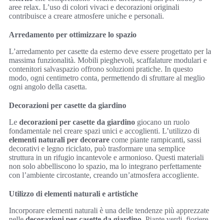
aree relax. L’uso di colori vivaci e decorazioni originali
contribuisce a creare atmosfere uniche e personali.
Arredamento per ottimizzare lo spazio
L’arredamento per casette da esterno deve essere progettato per la
massima funzionalità. Mobili pieghevoli, scaffalature modulari e
contenitori salvaspazio offrono soluzioni pratiche. In questo
modo, ogni centimetro conta, permettendo di sfruttare al meglio
ogni angolo della casetta.
Decorazioni per casette da giardino
Le
decorazioni per casette da giardino
giocano un ruolo
fondamentale nel creare spazi unici e accoglienti. L’utilizzo di
elementi naturali per decorare
come piante rampicanti, sassi
decorativi e legno riciclato, può trasformare una semplice
struttura in un rifugio incantevole e armonioso. Questi materiali
non solo abbelliscono lo spazio, ma lo integrano perfettamente
con l’ambiente circostante, creando un’atmosfera accogliente.
Utilizzo di elementi naturali e artistiche
Incorporare elementi naturali è una delle tendenze più apprezzate
nelle
decorazioni per casette da giardino
. Piante verdi, fioriere