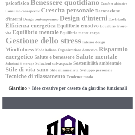
Benessere quotidiano
psicofisico
Comfort abitativo
Crescita personale
Decorazione
Consumo consapevole
Design d'interni
d'interni
Design contemporaneo
Eco-friendly
Efficienza energetica
Equilibrio emotivo
Equilibrio lavoro-
Equilibrio mentale
Equilibrio mente-corpo
vita
Gestione dello stress
Interior design
Risparmio
Mindfulness
Moda italiana
Organizzazione domestica
energetico
Salute mentale
Salute e benessere
Sostenibilità ambientale
Soluzioni salvaspazio
Soluzioni di storage
Stile di vita sano
Stile minimalista
Sviluppo personale
Tecniche di rilassamento
Tendenze moda
Giardino
>
Idee creative per casette da giardino funzionali