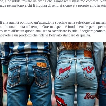
ne, è possibile trovare un fitting che garantisce il massimo comfort. Non
made permettono a chi li indossa di sentirsi sicuro e a proprio agio in ogn
di alta qualità pongono un’attenzione speciale nella selezione dei materi
curando una durata nel tempo. Questo aspetto è fondamentale per le per
esistere all’usura quotidiana, senza sacrificare lo stile. Scegliere
jeans p
evole e un prodotto che riflette l’elevato standard di qualità.