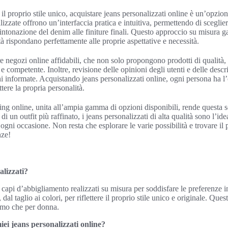
 il proprio stile unico, acquistare jeans personalizzati online è un’opzi
izzate offrono un’interfaccia pratica e intuitiva, permettendo di sceglier
’intonazione del denim alle finiture finali. Questo approccio su misura ga
ità rispondano perfettamente alle proprie aspettative e necessità.
 negozi online affidabili, che non solo propongono prodotti di qualità
e e competente. Inoltre, revisione delle opinioni degli utenti e delle descr
ni informate. Acquistando jeans personalizzati online, ogni persona ha l’
tere la propria personalità.
ng online, unita all’ampia gamma di opzioni disponibili, rende questa s
 di un outfit più raffinato, i jeans personalizzati di alta qualità sono l’ide
gni occasione. Non resta che esplorare le varie possibilità e trovare il p
nze!
alizzati?
o capi d’abbigliamento realizzati su misura per soddisfare le preferenze 
 dal taglio ai colori, per riflettere il proprio stile unico e originale. Que
uomo che per donna.
ei jeans personalizzati online?