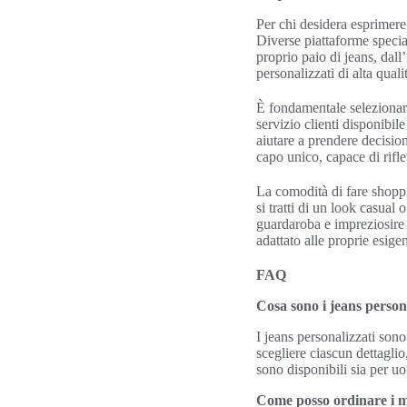
Per chi desidera esprimere
Diverse piattaforme special
proprio paio di jeans, dall
personalizzati di alta qual
È fondamentale selezionare
servizio clienti disponibil
aiutare a prendere decisio
capo unico, capace di riflet
La comodità di fare shoppi
si tratti di un look casual o
guardaroba e impreziosire o
adattato alle proprie esige
FAQ
Cosa sono i jeans person
I jeans personalizzati son
scegliere ciascun dettaglio,
sono disponibili sia per 
Come posso ordinare i mi