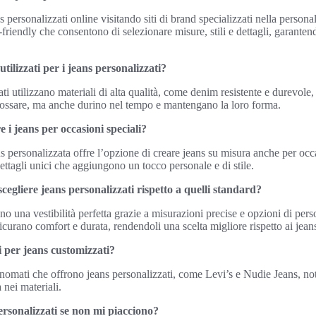
s personalizzati online visitando siti di brand specializzati nella perso
r-friendly che consentono di selezionare misure, stili e dettagli, garanten
tilizzati per i jeans personalizzati?
ti utilizzano materiali di alta qualità, come denim resistente e durevole, 
ndossare, ma anche durino nel tempo e mantengano la loro forma.
e i jeans per occasioni speciali?
personalizzata offre l’opzione di creare jeans su misura anche per occa
ettagli unici che aggiungono un tocco personale e di stile.
scegliere jeans personalizzati rispetto a quelli standard?
ono una vestibilità perfetta grazie a misurazioni precise e opzioni di perso
ssicurano comfort e durata, rendendoli una scelta migliore rispetto ai jean
i per jeans customizzati?
inomati che offrono jeans personalizzati, come Levi’s e Nudie Jeans, noti
à nei materiali.
personalizzati se non mi piacciono?