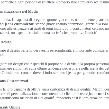
permette a ogni persona di riflettere il proprio stile attraverso scelte uni
onalizzazione nel Moda
 moda, la capacità di scegliere gonne, giacche e, naturalmente, jeans un
nd jeans customizzati
stanno guadagnando attenzione, grazie alla loro of
dono alle esigenze e ai gusti di ogni individuo. I consumatori cercano m
enziarsi, un aspetto cruciale in una società che promuove l’unicità.
 Design
nare il design perfetto per i jeans personalizzati, è importante considerare
ili:
iere un design che rispecchi il proprio stile di vita e la propria personal
manere aggiornati sulle ultime tendenze può ispirare nella scelta dei dett
:
Considerare come e dove si indosseranno i jeans per garantire comfort 
eans Customizzati
la loro capacità di offrire jeans customizzati di alta qualità. Marchi c
rvizi di personalizzazione, consentendo ai clienti di creare
jeans unici 
 garantiscono materiali di alta qualità, rendendo così le loro creazioni un
zzati Online