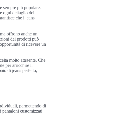
one sempre più popolare.
e ogni dettaglio del
rantisce che i jeans
, ma offrono anche un
izioni dei prodotti può
opportunità di ricevere un
celta molto attraente. Che
ale per arricchire il
aio di jeans perfetto,
individuali, permettendo di
sti pantaloni customizzati