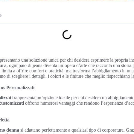
o
resentano una soluzione unica per chi desidera esprimere la propria indi
ura
, ogni paio di jeans diventa un’opera d’arte che racconta una stori
 limita a offrire comfort e praticità, ma trasforma l’abbigliamento in un
no di scegliere i dettagli, i colori e le finiture che meglio rispecchiano l
ans Personalizzati
lizzati
rappresenta un’opzione ideale per chi desidera un abbigliamento 
customizzati
offrono numerosi vantaggi che rendono l’esperienza d’acq
fetta
omo donna
si adattano perfettamente a qualsiasi tipo di corporatura. Gra