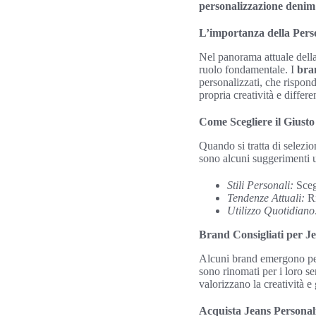
personalizzazione denim
L’importanza della Pers
Nel panorama attuale della
ruolo fondamentale. I
bra
personalizzati, che rispon
propria creatività e differ
Come Scegliere il Giusto
Quando si tratta di selezio
sono alcuni suggerimenti ut
Stili Personali:
Scegl
Tendenze Attuali:
Ri
Utilizzo Quotidiano
Brand Consigliati per J
Alcuni brand emergono per 
sono rinomati per i loro se
valorizzano la creatività e
Acquista Jeans Personali