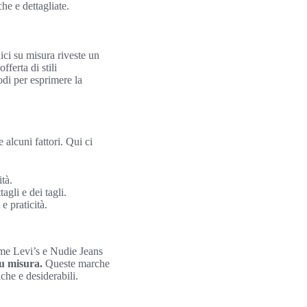
che e dettagliate.
ici su misura riveste un
ferta di stili
odi per esprimere la
 alcuni fattori. Qui ci
ità.
agli e dei tagli.
e praticità.
ome Levi’s e Nudie Jeans
su misura.
Queste marche
iche e desiderabili.