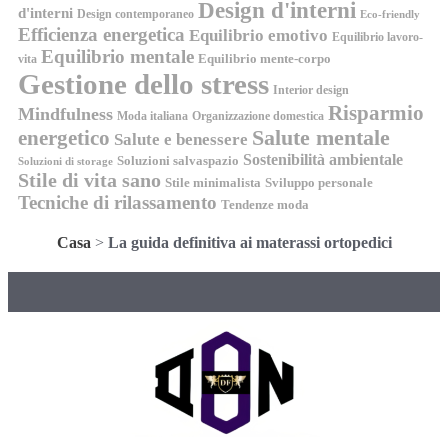
Design d'interni
d'interni
Design contemporaneo
Eco-friendly
Efficienza energetica
Equilibrio emotivo
Equilibrio lavoro-
Equilibrio mentale
Equilibrio mente-corpo
vita
Gestione dello stress
Interior design
Risparmio
Mindfulness
Moda italiana
Organizzazione domestica
energetico
Salute mentale
Salute e benessere
Sostenibilità ambientale
Soluzioni salvaspazio
Soluzioni di storage
Stile di vita sano
Stile minimalista
Sviluppo personale
Tecniche di rilassamento
Tendenze moda
Casa
>
La guida definitiva ai materassi ortopedici