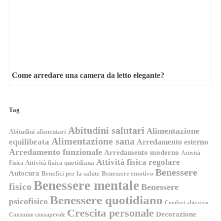
Come arredare una camera da letto elegante?
Tag
Abitudini salutari
Alimentazione
Abitudini alimentari
Alimentazione sana
equilibrata
Arredamento esterno
Arredamento funzionale
Arredamento moderno
Attività
Attività fisica regolare
Attività fisica quotidiana
Fisica
Benessere
Autocura
Benefici per la salute
Benessere emotivo
Benessere mentale
fisico
Benessere
Benessere quotidiano
psicofisico
Comfort abitativo
Crescita personale
Decorazione
Consumo consapevole