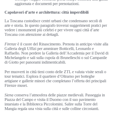
aggiornata e documenti per prenotazioni.
Capolavori d’arte e architettura: città imperdibili
La Toscana custodisce centri urbani che condensano secoli di
arte e storia. In questo paragrafo troverai suggerimenti pratici per
vedere i monumenti più celebri e per vivere ogni città d’arte
Toscana con attenzione ai dettagli.
Firenze
è il cuore del Rinascimento. Prenota in anticipo visite alla
Galleria degli Uffizi per ammirare Botticelli, Leonardo e
Raffaello. Non perdere la Galleria dell’Accademia per il David di
Michelangelo e sali sulla cupola di Brunelleschi o sul Campanile
di Giotto per panorami indimenticabili.
Per muoverti in città tieni conto delle ZTL e valuta visite serali o
tour tematici. Esplora il quartiere d’Oltrarno per botteghe
artigiane e gallerie minori che completano l’offerta dei principali
Firenze musei.
Siena
conserva l’atmosfera delle piazze medievali. Passeggia in
Piazza del Campo e visita il Duomo con il suo pavimento
intarsiato e la Biblioteca Piccolomini. Salire sulla Torre del
Mangia regala una vista sulla città e sulle colline circostanti.