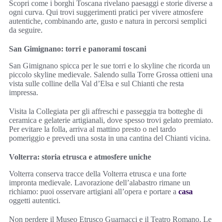
Scopri come i borghi Toscana rivelano paesaggi e storie diverse a
ogni curva. Qui trovi suggerimenti pratici per vivere atmosfere
autentiche, combinando arte, gusto e natura in percorsi semplici
da seguire.
San Gimignano: torri e panorami toscani
San Gimignano spicca per le sue torri e lo skyline che ricorda un
piccolo skyline medievale. Salendo sulla Torre Grossa ottieni una
vista sulle colline della Val d’Elsa e sul Chianti che resta
impressa.
Visita la Collegiata per gli affreschi e passeggia tra botteghe di
ceramica e gelaterie artigianali, dove spesso trovi gelato premiato.
Per evitare la folla, arriva al mattino presto o nel tardo
pomeriggio e prevedi una sosta in una cantina del Chianti vicina.
Volterra: storia etrusca e atmosfere uniche
Volterra conserva tracce della Volterra etrusca e una forte
impronta medievale. Lavorazione dell’alabastro rimane un
richiamo: puoi osservare artigiani all’opera e portare a
casa
oggetti autentici.
Non perdere il Museo Etrusco Guarnacci e il Teatro Romano. Le