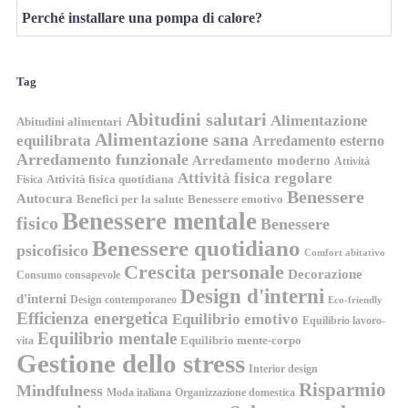
Perché installare una pompa di calore?
Tag
Abitudini salutari
Alimentazione
Abitudini alimentari
Alimentazione sana
equilibrata
Arredamento esterno
Arredamento funzionale
Arredamento moderno
Attività
Attività fisica regolare
Attività fisica quotidiana
Fisica
Benessere
Autocura
Benefici per la salute
Benessere emotivo
Benessere mentale
fisico
Benessere
Benessere quotidiano
psicofisico
Comfort abitativo
Crescita personale
Decorazione
Consumo consapevole
Design d'interni
d'interni
Design contemporaneo
Eco-friendly
Efficienza energetica
Equilibrio emotivo
Equilibrio lavoro-
Equilibrio mentale
Equilibrio mente-corpo
vita
Gestione dello stress
Interior design
Risparmio
Mindfulness
Moda italiana
Organizzazione domestica