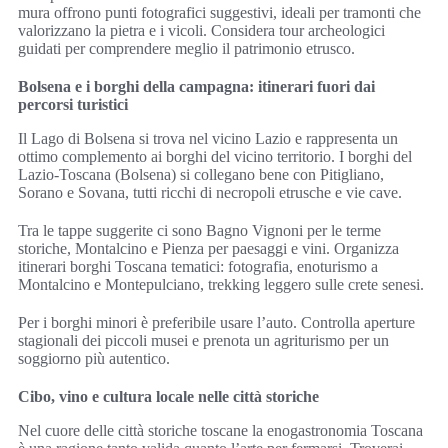
mura offrono punti fotografici suggestivi, ideali per tramonti che
valorizzano la pietra e i vicoli. Considera tour archeologici
guidati per comprendere meglio il patrimonio etrusco.
Bolsena e i borghi della campagna: itinerari fuori dai
percorsi turistici
Il Lago di Bolsena si trova nel vicino Lazio e rappresenta un
ottimo complemento ai borghi del vicino territorio. I borghi del
Lazio-Toscana (Bolsena) si collegano bene con Pitigliano,
Sorano e Sovana, tutti ricchi di necropoli etrusche e vie cave.
Tra le tappe suggerite ci sono Bagno Vignoni per le terme
storiche, Montalcino e Pienza per paesaggi e vini. Organizza
itinerari borghi Toscana tematici: fotografia, enoturismo a
Montalcino e Montepulciano, trekking leggero sulle crete senesi.
Per i borghi minori è preferibile usare l’auto. Controlla aperture
stagionali dei piccoli musei e prenota un agriturismo per un
soggiorno più autentico.
Cibo, vino e cultura locale nelle città storiche
Nel cuore delle città storiche toscane la enogastronomia Toscana