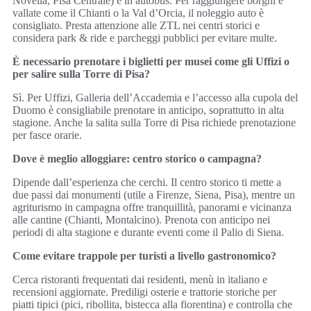
Novella, Pisa Centrale) e in autobus. Per raggiungere borghi e
vallate come il Chianti o la Val d’Orcia, il noleggio auto è
consigliato. Presta attenzione alle ZTL nei centri storici e
considera park & ride e parcheggi pubblici per evitare multe.
È necessario prenotare i biglietti per musei come gli Uffizi o
per salire sulla Torre di Pisa?
Sì. Per Uffizi, Galleria dell’Accademia e l’accesso alla cupola del
Duomo è consigliabile prenotare in anticipo, soprattutto in alta
stagione. Anche la salita sulla Torre di Pisa richiede prenotazione
per fasce orarie.
Dove è meglio alloggiare: centro storico o campagna?
Dipende dall’esperienza che cerchi. Il centro storico ti mette a
due passi dai monumenti (utile a Firenze, Siena, Pisa), mentre un
agriturismo in campagna offre tranquillità, panorami e vicinanza
alle cantine (Chianti, Montalcino). Prenota con anticipo nei
periodi di alta stagione e durante eventi come il Palio di Siena.
Come evitare trappole per turisti a livello gastronomico?
Cerca ristoranti frequentati dai residenti, menù in italiano e
recensioni aggiornate. Prediligi osterie e trattorie storiche per
piatti tipici (pici, ribollita, bistecca alla fiorentina) e controlla che