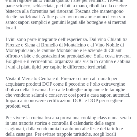
è una ragione tanto valida quanto l’arte per fermarsi. Troverai
pane sciocco, schiacciata, pici fatti a mano, ribollita e la celebre
bistecca alla fiorentina nei ristoranti Toscana che mantengono
ricette tradizionali. A fine pasto non mancano cantucci con vin
santo: sapori semplici e genuini legati alle botteghe e ai mercati
locali.
I vini sono parte integrante dell’esperienza. Dal vino Chianti tra
Firenze e Siena al Brunello di Montalcino e al Vino Nobile di
Montepulciano, le cantine Montalcino e le aziende di Chianti
offrono visite e degustazioni su prenotazione. Sulla costa troverai
Bolgheri e il vermentino: organizza una visita in cantina e abbina
i vini ai piatti tipici per capire le differenze territoriali.
Visita il Mercato Centrale di Firenze o i mercati rionali per
acquistare prodotti DOP come il pecorino e l’olio extravergine
d’oliva della Toscana. Cerca le botteghe artigiane e le famiglie
che vendono salumi e conserve: così porti a casa sapori autentici.
Impara a riconoscere certificazioni DOC e DOP per scegliere
prodotti veri.
Per vivere la cucina toscana prova una cooking class o una serata
in una trattoria storica e controlla il calendario delle sagre
stagionali, dalla vendemmia in autunno alle feste del tartufo e
della castagna. Per evitare trappole turistiche, scegli locali