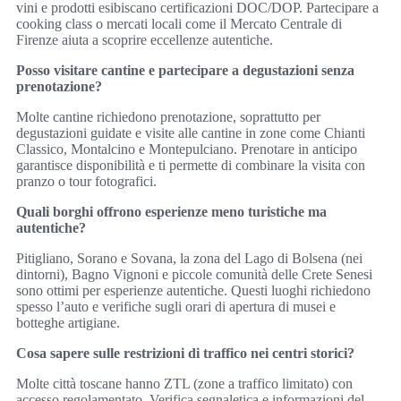
vini e prodotti esibiscano certificazioni DOC/DOP. Partecipare a
cooking class o mercati locali come il Mercato Centrale di
Firenze aiuta a scoprire eccellenze autentiche.
Posso visitare cantine e partecipare a degustazioni senza
prenotazione?
Molte cantine richiedono prenotazione, soprattutto per
degustazioni guidate e visite alle cantine in zone come Chianti
Classico, Montalcino e Montepulciano. Prenotare in anticipo
garantisce disponibilità e ti permette di combinare la visita con
pranzo o tour fotografici.
Quali borghi offrono esperienze meno turistiche ma
autentiche?
Pitigliano, Sorano e Sovana, la zona del Lago di Bolsena (nei
dintorni), Bagno Vignoni e piccole comunità delle Crete Senesi
sono ottimi per esperienze autentiche. Questi luoghi richiedono
spesso l’auto e verifiche sugli orari di apertura di musei e
botteghe artigiane.
Cosa sapere sulle restrizioni di traffico nei centri storici?
Molte città toscane hanno ZTL (zone a traffico limitato) con
accesso regolamentato. Verifica segnaletica e informazioni del