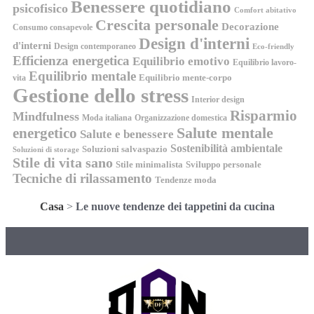
Benessere quotidiano
psicofisico
Comfort abitativo
Crescita personale
Decorazione
Consumo consapevole
Design d'interni
d'interni
Design contemporaneo
Eco-friendly
Efficienza energetica
Equilibrio emotivo
Equilibrio lavoro-
Equilibrio mentale
Equilibrio mente-corpo
vita
Gestione dello stress
Interior design
Risparmio
Mindfulness
Moda italiana
Organizzazione domestica
energetico
Salute mentale
Salute e benessere
Sostenibilità ambientale
Soluzioni salvaspazio
Soluzioni di storage
Stile di vita sano
Stile minimalista
Sviluppo personale
Tecniche di rilassamento
Tendenze moda
Casa
>
Le nuove tendenze dei tappetini da cucina