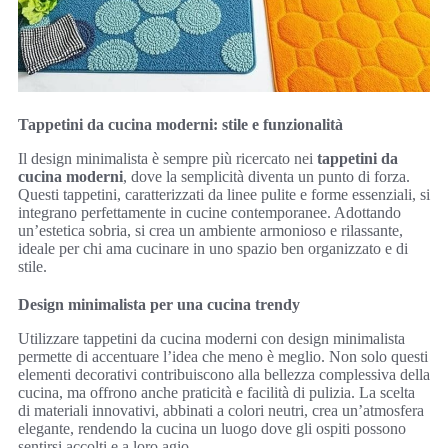
Tappetini da cucina moderni: stile e funzionalità
Il design minimalista è sempre più ricercato nei
tappetini da
cucina moderni
, dove la semplicità diventa un punto di forza.
Questi tappetini, caratterizzati da linee pulite e forme essenziali, si
integrano perfettamente in cucine contemporanee. Adottando
un’estetica sobria, si crea un ambiente armonioso e rilassante,
ideale per chi ama cucinare in uno spazio ben organizzato e di
stile.
Design minimalista per una cucina trendy
Utilizzare tappetini da cucina moderni con design minimalista
permette di accentuare l’idea che meno è meglio. Non solo questi
elementi decorativi contribuiscono alla bellezza complessiva della
cucina, ma offrono anche praticità e facilità di pulizia. La scelta
di materiali innovativi, abbinati a colori neutri, crea un’atmosfera
elegante, rendendo la cucina un luogo dove gli ospiti possono
sentirsi accolti e a loro agio.