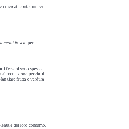
e i mercati contadini per
alimenti freschi
per la
nti freschi
sono spesso
ria alimentazione
prodotti
 Mangiare frutta e verdura
bientale del loro consumo.