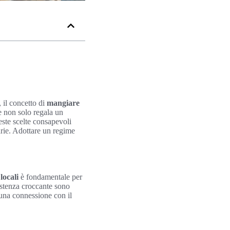
 il concetto di
mangiare
ne non solo regala un
ste scelte consapevoli
narie. Adottare un regime
locali
è fondamentale per
sistenza croccante sono
una connessione con il