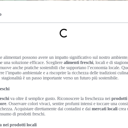
o
te alimentari possono avere un impatto significativo sul nostro ambiente,
e una soluzione efficace. Scegliere
alimenti freschi
, locali e di stagio
muove anche pratiche sostenibili che supportano l’economia locale. Que
re l’impatto ambientale e a riscoprire la ricchezza delle tradizioni culi
 stagionalità è un passo importante verso un futuro più sostenibile.
reschi
reschi
va oltre il semplice gusto. Riconoscere la freschezza nei
prodotti 
ore
. Osservare colori vivaci, sentire profumi intensi e toccare una con
eschezza. Acquistare direttamente dai contadini e dai
mercati locali
crea 
nsumo di prodotti freschi.
 nei prodotti locali