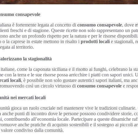
consumo consapevole
aliana è fortemente legata al concetto di
consumo consapevole
, dove
r
dienti freschi e di stagione. Queste ricette non solo rappresentano un p
ttono anche un profondo rispetto per la natura e per le risorse disponibil
o o la caprese in estate mettono in risalto i
prodotti locali
e stagionali, 
gata al territorio.
valorizzano la stagionalità
italiane, come la caponata siciliana e il risotto ai funghi, celebrano la st
con la terra e le sue risorse possa arricchire i piatti con sapori unici. 
cati locali
, è possibile non solo gustare autentici sapori italiani, ma anc
 promuovendo così un circolo virtuoso di
consumo consapevole
e respon
ità nei mercati locali
munità gioca un ruolo cruciale nel mantenere vive le tradizioni culinarie
a anche punti di incontro dove le persone possono condividere storie, co
chi, contribuendo all’economia locale. Partecipare a queste dinamiche raf
muove anche pratiche di acquisto sostenibili e il sostegno ai piccoli ar
valore condiviso dalla comunità.