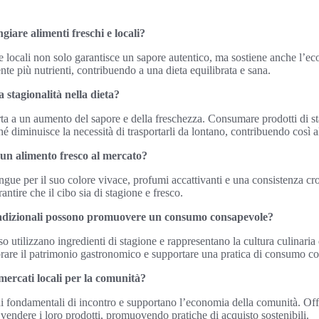
iare alimenti freschi e locali?
e locali non solo garantisce un sapore autentico, ma sostiene anche l’eco
te più nutrienti, contribuendo a una dieta equilibrata e sana.
a stagionalità nella dieta?
orta a un aumento del sapore e della freschezza. Consumare prodotti di s
é diminuisce la necessità di trasportarli da lontano, contribuendo così all
un alimento fresco al mercato?
ingue per il suo colore vivace, profumi accattivanti e una consistenza cr
rantire che il cibo sia di stagione e fresco.
tradizionali possono promuovere un consumo consapevole?
sso utilizzano ingredienti di stagione e rappresentano la cultura culinari
brare il patrimonio gastronomico e supportare una pratica di consumo c
mercati locali per la comunità?
hi fondamentali di incontro e supportano l’economia della comunità. Offr
i vendere i loro prodotti, promuovendo pratiche di acquisto sostenibili.