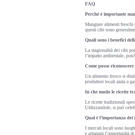
FAQ
Perché è importante mang
Mangiare alimenti freschi 
questi cibi sono generalmen
Quali sono i benefici dell
La stagionalità dei cibi p
l’impatto ambientale, poich
Come posso riconoscere 
Un alimento fresco si dist
produttori locali aiuta a ga
In che modo le ricette 
Le ricette tradizionali spe
Utilizzandole, si può cele
Qual è l’importanza dei 
I mercati locali sono luog
e artigiani l’opportunità d