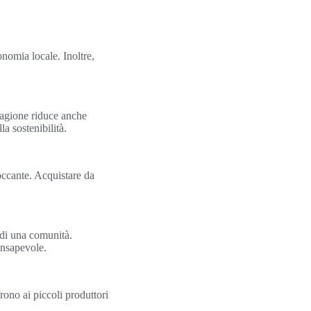
nomia locale. Inoltre,
tagione riduce anche
a sostenibilità.
occante. Acquistare da
a di una comunità.
onsapevole.
ono ai piccoli produttori