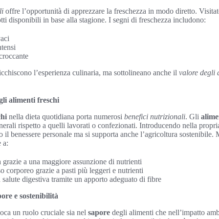
li
offre l’opportunità di apprezzare la freschezza in modo diretto. Visitat
otti disponibili in base alla stagione. I segni di freschezza includono:
vaci
ntensi
croccante
ricchiscono l’esperienza culinaria, ma sottolineano anche il
valore degli 
gli alimenti freschi
chi
nella dieta quotidiana porta numerosi
benefici nutrizionali
. Gli
alime
nerali rispetto a quelli lavorati o confezionati. Introducendo nella prop
lo il benessere personale ma si supporta anche l’agricoltura sostenibile.
 a:
grazie a una maggiore assunzione di nutrienti
 corporeo grazie a pasti più leggeri e nutrienti
salute digestiva tramite un apporto adeguato di fibre
re e sostenibilità
oca un ruolo cruciale sia nel
sapore
degli alimenti che nell’impatto am