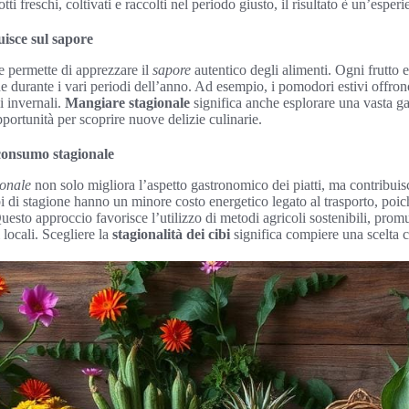
 freschi, coltivati e raccolti nel periodo giusto, il risultato è un’esperi
uisce sul sapore
e permette di apprezzare il
sapore
autentico degli alimenti. Ogni frutto 
e durante i vari periodi dell’anno. Ad esempio, i pomodori estivi offro
li invernali.
Mangiare stagionale
significa anche esplorare una vasta ga
ortunità per scoprire nuove delizie culinarie.
consumo stagionale
ionale
non solo migliora l’aspetto gastronomico dei piatti, ma contribuis
ibi di stagione hanno un minore costo energetico legato al trasporto, po
Questo approccio favorisce l’utilizzo di metodi agricoli sostenibili, pro
 locali. Scegliere la
stagionalità dei cibi
significa compiere una scelta c