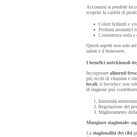
Accostarsi ai
prodotti loca
scoprire la varietà di prod
Colori brillanti e vi
Profumi aromatici i
Consistenza soda e 
Questi aspetti non solo ar
salute e il benessere.
I benefici nutrizionali de
Incorporare
alimenti fres
più ricchi di vitamine e mi
locali
, si favorisce non so
di stagione può contribuire
Immunità aumentata 
Regolazione del peso
Miglioramento della 
Mangiare stagionale: sapo
La
stagionalità dei cibi
gi