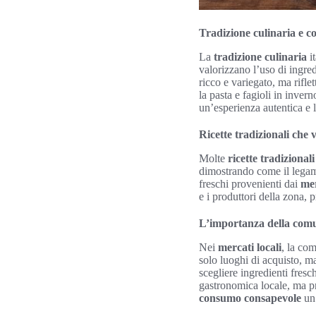
Tradizione culinaria e 
La
tradizione culinaria
it
valorizzano l’uso di ingre
ricco e variegato, ma rifle
la pasta e fagioli in invern
un’esperienza autentica e le
Ricette tradizionali che 
Molte
ricette tradizionali
dimostrando come il legame 
freschi provenienti dai
mer
e i produttori della zona,
L’importanza della comun
Nei
mercati locali
, la co
solo luoghi di acquisto, m
scegliere ingredienti fres
gastronomica locale, ma pro
consumo consapevole
un 