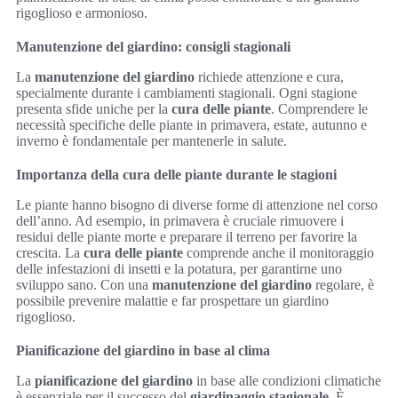
rigoglioso e armonioso.
Manutenzione del giardino: consigli stagionali
La
manutenzione del giardino
richiede attenzione e cura,
specialmente durante i cambiamenti stagionali. Ogni stagione
presenta sfide uniche per la
cura delle piante
. Comprendere le
necessità specifiche delle piante in primavera, estate, autunno e
inverno è fondamentale per mantenerle in salute.
Importanza della cura delle piante durante le stagioni
Le piante hanno bisogno di diverse forme di attenzione nel corso
dell’anno. Ad esempio, in primavera è cruciale rimuovere i
residui delle piante morte e preparare il terreno per favorire la
crescita. La
cura delle piante
comprende anche il monitoraggio
delle infestazioni di insetti e la potatura, per garantirne uno
sviluppo sano. Con una
manutenzione del giardino
regolare, è
possibile prevenire malattie e far prospettare un giardino
rigoglioso.
Pianificazione del giardino in base al clima
La
pianificazione del giardino
in base alle condizioni climatiche
è essenziale per il successo del
giardinaggio stagionale
. È