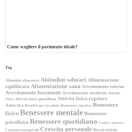
Come scegliere il pavimento ideale?
Tag
Abitudini salutari
Alimentazione
Abitudini alimentari
Alimentazione sana
equilibrata
Arredamento esterno
Arredamento funzionale
Arredamento moderno
Attività
Attività fisica regolare
Attività fisica quotidiana
Fisica
Benessere
Autocura
Benefici per la salute
Benessere emotivo
Benessere mentale
fisico
Benessere
Benessere quotidiano
psicofisico
Comfort abitativo
Crescita personale
Decorazione
Consumo consapevole