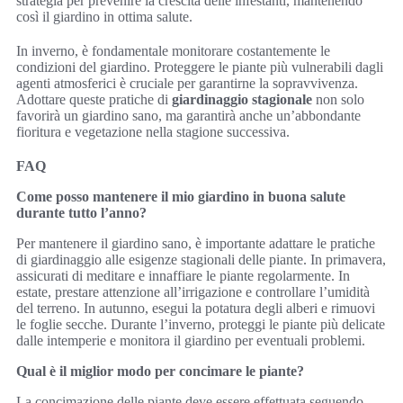
strategia per prevenire la crescita delle infestanti, mantenendo
così il giardino in ottima salute.
In inverno, è fondamentale monitorare costantemente le
condizioni del giardino. Proteggere le piante più vulnerabili dagli
agenti atmosferici è cruciale per garantirne la sopravvivenza.
Adottare queste pratiche di
giardinaggio stagionale
non solo
favorirà un giardino sano, ma garantirà anche un’abbondante
fioritura e vegetazione nella stagione successiva.
FAQ
Come posso mantenere il mio giardino in buona salute
durante tutto l’anno?
Per mantenere il giardino sano, è importante adattare le pratiche
di giardinaggio alle esigenze stagionali delle piante. In primavera,
assicurati di meditare e innaffiare le piante regolarmente. In
estate, prestare attenzione all’irrigazione e controllare l’umidità
del terreno. In autunno, esegui la potatura degli alberi e rimuovi
le foglie secche. Durante l’inverno, proteggi le piante più delicate
dalle intemperie e monitora il giardino per eventuali problemi.
Qual è il miglior modo per concimare le piante?
La concimazione delle piante deve essere effettuata seguendo