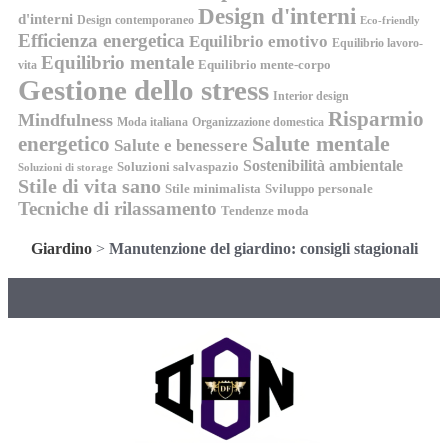
Design d'interni
d'interni
Design contemporaneo
Eco-friendly
Efficienza energetica
Equilibrio emotivo
Equilibrio lavoro-
Equilibrio mentale
Equilibrio mente-corpo
vita
Gestione dello stress
Interior design
Risparmio
Mindfulness
Moda italiana
Organizzazione domestica
energetico
Salute mentale
Salute e benessere
Sostenibilità ambientale
Soluzioni salvaspazio
Soluzioni di storage
Stile di vita sano
Stile minimalista
Sviluppo personale
Tecniche di rilassamento
Tendenze moda
Giardino
>
Manutenzione del giardino: consigli stagionali