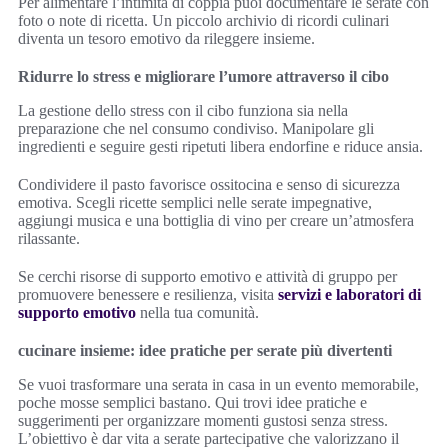
Per alimentare l’intimità di coppia puoi documentare le serate con
foto o note di ricetta. Un piccolo archivio di ricordi culinari
diventa un tesoro emotivo da rileggere insieme.
Ridurre lo stress e migliorare l’umore attraverso il cibo
La gestione dello stress con il cibo funziona sia nella
preparazione che nel consumo condiviso. Manipolare gli
ingredienti e seguire gesti ripetuti libera endorfine e riduce ansia.
Condividere il pasto favorisce ossitocina e senso di sicurezza
emotiva. Scegli ricette semplici nelle serate impegnative,
aggiungi musica e una bottiglia di vino per creare un’atmosfera
rilassante.
Se cerchi risorse di supporto emotivo e attività di gruppo per
promuovere benessere e resilienza, visita
servizi e laboratori di
supporto emotivo
nella tua comunità.
cucinare insieme: idee pratiche per serate più divertenti
Se vuoi trasformare una serata in casa in un evento memorabile,
poche mosse semplici bastano. Qui trovi idee pratiche e
suggerimenti per organizzare momenti gustosi senza stress.
L’obiettivo è dar vita a serate partecipative che valorizzano il