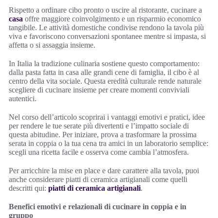
Rispetto a ordinare cibo pronto o uscire al ristorante, cucinare a
casa
offre maggiore coinvolgimento e un risparmio economico
tangibile. Le attività domestiche condivise rendono la tavola più
viva e favoriscono conversazioni spontanee mentre si impasta, si
affetta o si assaggia insieme.
In Italia la tradizione culinaria sostiene questo comportamento:
dalla pasta fatta in casa alle grandi cene di famiglia, il cibo è al
centro della vita sociale. Questa eredità culturale rende naturale
scegliere di cucinare insieme per creare momenti conviviali
autentici.
Nel corso dell’articolo scoprirai i vantaggi emotivi e pratici, idee
per rendere le tue serate più divertenti e l’impatto sociale di
questa abitudine. Per iniziare, prova a trasformare la prossima
serata in coppia o la tua cena tra amici in un laboratorio semplice:
scegli una ricetta facile e osserva come cambia l’atmosfera.
Per arricchire la mise en place e dare carattere alla tavola, puoi
anche considerare piatti di ceramica artigianali come quelli
descritti qui:
piatti di ceramica artigianali
.
Benefici emotivi e relazionali di cucinare in coppia e in
gruppo