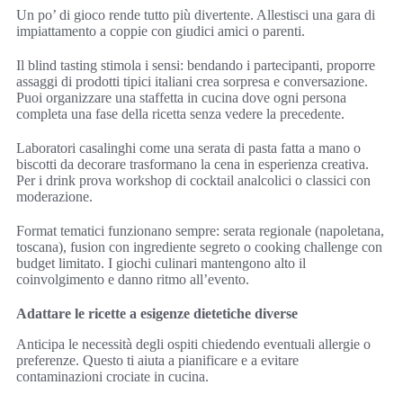
Un po’ di gioco rende tutto più divertente. Allestisci una gara di
impiattamento a coppie con giudici amici o parenti.
Il blind tasting stimola i sensi: bendando i partecipanti, proporre
assaggi di prodotti tipici italiani crea sorpresa e conversazione.
Puoi organizzare una staffetta in cucina dove ogni persona
completa una fase della ricetta senza vedere la precedente.
Laboratori casalinghi come una serata di pasta fatta a mano o
biscotti da decorare trasformano la cena in esperienza creativa.
Per i drink prova workshop di cocktail analcolici o classici con
moderazione.
Format tematici funzionano sempre: serata regionale (napoletana,
toscana), fusion con ingrediente segreto o cooking challenge con
budget limitato. I giochi culinari mantengono alto il
coinvolgimento e danno ritmo all’evento.
Adattare le ricette a esigenze dietetiche diverse
Anticipa le necessità degli ospiti chiedendo eventuali allergie o
preferenze. Questo ti aiuta a pianificare e a evitare
contaminazioni crociate in cucina.