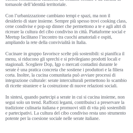
tornasole dell’identità territoriale.
Con l’urbanizzazione cambiano tempi e spazi, ma non il
desiderio di stare insieme. Sempre più spesso trovi cooking class,
cene condivise e pop-up dinner che permettono a te e agli altri di
ricreare la cultura del cibo condiviso in città. Piattaforme social e
Meetup facilitano l’incontro tra cuochi amatoriali e ospiti,
ampliando la rete della convivialità in Italia.
Cucinare in gruppo favorisce scelte più sostenibili: si pianifica il
menu, si riducono gli sprechi e si privilegiano prodotti locali e
stagionali. Scegliere Dop, Igp o mercati contadini durante le
serate è una pratica concreta che sostiene i produttori e la filiera
corta. Inoltre, la cucina comunitaria può avviare processi di
integrazione culturale: serate interculturali permettono lo scambio
di ricette straniere e la costruzione di nuove relazioni sociali.
In sintesi, quando partecipi a serate in cui si cucina insieme, non
segui solo un trend. Rafforzi legami, contribuisci a preservare la
tradizione culinaria italiana e promuovi stili di vita più sostenibili
e partecipativi. La cultura del cibo condiviso resta uno strumento
potente per la coesione sociale nelle serate italiane.