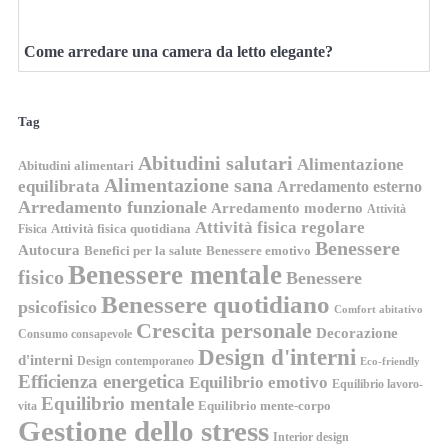
Come arredare una camera da letto elegante?
Tag
Abitudini salutari
Alimentazione
Abitudini alimentari
Alimentazione sana
equilibrata
Arredamento esterno
Arredamento funzionale
Arredamento moderno
Attività
Attività fisica regolare
Attività fisica quotidiana
Fisica
Benessere
Autocura
Benefici per la salute
Benessere emotivo
Benessere mentale
fisico
Benessere
Benessere quotidiano
psicofisico
Comfort abitativo
Crescita personale
Decorazione
Consumo consapevole
Design d'interni
d'interni
Design contemporaneo
Eco-friendly
Efficienza energetica
Equilibrio emotivo
Equilibrio lavoro-
Equilibrio mentale
Equilibrio mente-corpo
vita
Gestione dello stress
Interior design