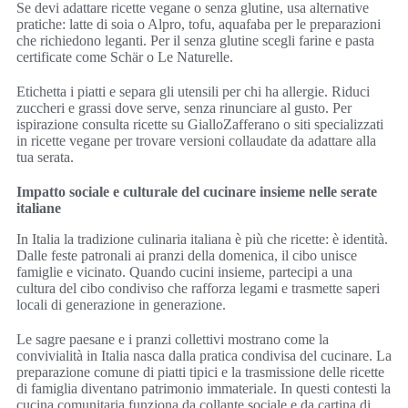
Se devi adattare ricette vegane o senza glutine, usa alternative
pratiche: latte di soia o Alpro, tofu, aquafaba per le preparazioni
che richiedono leganti. Per il senza glutine scegli farine e pasta
certificate come Schär o Le Naturelle.
Etichetta i piatti e separa gli utensili per chi ha allergie. Riduci
zuccheri e grassi dove serve, senza rinunciare al gusto. Per
ispirazione consulta ricette su GialloZafferano o siti specializzati
in ricette vegane per trovare versioni collaudate da adattare alla
tua serata.
Impatto sociale e culturale del cucinare insieme nelle serate
italiane
In Italia la tradizione culinaria italiana è più che ricette: è identità.
Dalle feste patronali ai pranzi della domenica, il cibo unisce
famiglie e vicinato. Quando cucini insieme, partecipi a una
cultura del cibo condiviso che rafforza legami e trasmette saperi
locali di generazione in generazione.
Le sagre paesane e i pranzi collettivi mostrano come la
convivialità in Italia nasca dalla pratica condivisa del cucinare. La
preparazione comune di piatti tipici e la trasmissione delle ricette
di famiglia diventano patrimonio immateriale. In questi contesti la
cucina comunitaria funziona da collante sociale e da cartina di