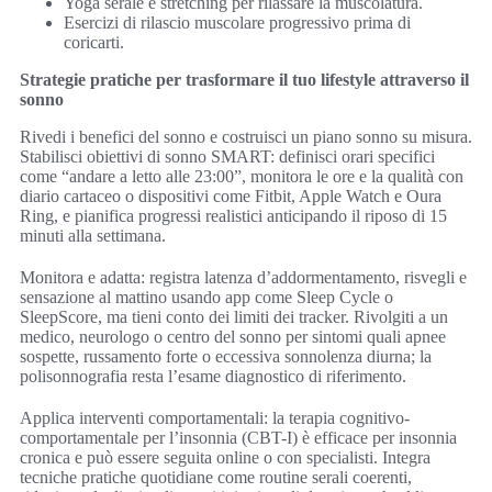
Yoga serale e stretching per rilassare la muscolatura.
Esercizi di rilascio muscolare progressivo prima di
coricarti.
Strategie pratiche per trasformare il tuo lifestyle attraverso il
sonno
Rivedi i benefici del sonno e costruisci un piano sonno su misura.
Stabilisci obiettivi di sonno SMART: definisci orari specifici
come “andare a letto alle 23:00”, monitora le ore e la qualità con
diario cartaceo o dispositivi come Fitbit, Apple Watch e Oura
Ring, e pianifica progressi realistici anticipando il riposo di 15
minuti alla settimana.
Monitora e adatta: registra latenza d’addormentamento, risvegli e
sensazione al mattino usando app come Sleep Cycle o
SleepScore, ma tieni conto dei limiti dei tracker. Rivolgiti a un
medico, neurologo o centro del sonno per sintomi quali apnee
sospette, russamento forte o eccessiva sonnolenza diurna; la
polisonnografia resta l’esame diagnostico di riferimento.
Applica interventi comportamentali: la terapia cognitivo-
comportamentale per l’insonnia (CBT-I) è efficace per insonnia
cronica e può essere seguita online o con specialisti. Integra
tecniche pratiche quotidiane come routine serali coerenti,