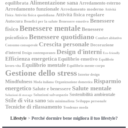
Alimentazione sana
equilibrata
Arredamento esterno
Arredamento funzionale
Arredamento moderno
Attività
Attività fisica regolare
Attività fisica quotidiana
Fisica
Benessere
Autocura
Benefici per la salute
Benessere emotivo
Benessere mentale
fisico
Benessere
Benessere quotidiano
psicofisico
Comfort abitativo
Crescita personale
Decorazione
Consumo consapevole
Design d'interni
d'interni
Design contemporaneo
Eco-friendly
Efficienza energetica
Equilibrio emotivo
Equilibrio
Equilibrio mentale
Equilibrio mente-corpo
lavoro-vita
Gestione dello stress
Interior design
Risparmio
Mindfulness
Moda italiana
Organizzazione domestica
energetico
Salute mentale
Salute e benessere
Sostenibilità ambientale
Soluzioni salvaspazio
Soluzioni di storage
Stile di vita sano
Stile minimalista
Sviluppo personale
Tecniche di rilassamento
Tendenze moda
Lifestyle
>
Perché dormire bene migliora il tuo lifestyle?