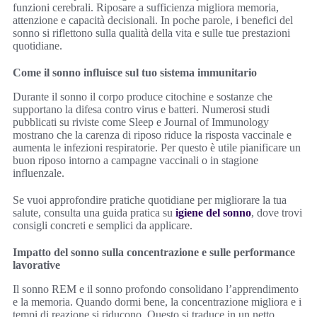
funzioni cerebrali. Riposare a sufficienza migliora memoria,
attenzione e capacità decisionali. In poche parole, i benefici del
sonno si riflettono sulla qualità della vita e sulle tue prestazioni
quotidiane.
Come il sonno influisce sul tuo sistema immunitario
Durante il sonno il corpo produce citochine e sostanze che
supportano la difesa contro virus e batteri. Numerosi studi
pubblicati su riviste come Sleep e Journal of Immunology
mostrano che la carenza di riposo riduce la risposta vaccinale e
aumenta le infezioni respiratorie. Per questo è utile pianificare un
buon riposo intorno a campagne vaccinali o in stagione
influenzale.
Se vuoi approfondire pratiche quotidiane per migliorare la tua
salute, consulta una guida pratica su
igiene del sonno
, dove trovi
consigli concreti e semplici da applicare.
Impatto del sonno sulla concentrazione e sulle performance
lavorative
Il sonno REM e il sonno profondo consolidano l’apprendimento
e la memoria. Quando dormi bene, la concentrazione migliora e i
tempi di reazione si riducono. Questo si traduce in un netto