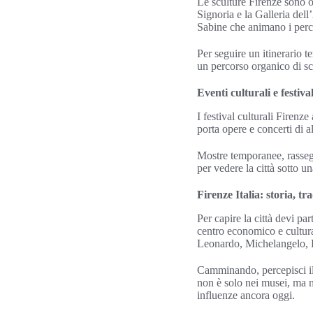
Le sculture Firenze sono ov
Signoria e la Galleria del
Sabine che animano i perc
Per seguire un itinerario t
un percorso organico di sc
Eventi culturali e festiv
I festival culturali Firenz
porta opere e concerti di a
Mostre temporanee, rassegn
per vedere la città sotto u
Firenze Italia: storia, tr
Per capire la città devi p
centro economico e cultura
Leonardo, Michelangelo, Br
Camminando, percepisci il p
non è solo nei musei, ma n
influenze ancora oggi.