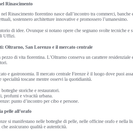
 nel Rinascimento
ze nel Rinascimento fiorentino nasce dall’incontro tra commerci, banche
llettuali, sostennero architetture innovative e promossero l’umanesimo.
ratorio di idee. Ovunque si notano opere che segnano svolte tecniche e st
i Uffizi.
ti: Oltrarno, San Lorenzo e il mercato centrale
 pezzo di vita fiorentina. L’Oltrarno conserva un carattere residenziale 
tori.
to e gastronomia. Il mercato centrale Firenze è il luogo dove puoi assag
 specialità toscane mentre osservi la quotidianità.
 botteghe storiche e restauratori.
, profumi e vivacità urbana.
renze: punto d’incontro per cibo e persone.
a pelle all’orafo
nze si manifestano nelle botteghe di pelle, nelle officine orafo e nella li
che assicurano qualità e autenticità.