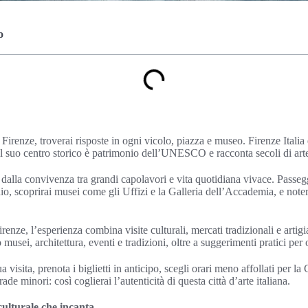
o
e Firenze, troverai risposte in ogni vicolo, piazza e museo. Firenze Ital
il suo centro storico è patrimonio dell’UNESCO e racconta secoli di arte
e dalla convivenza tra grandi capolavori e vita quotidiana vivace. Pass
, scoprirai musei come gli Uffizi e la Galleria dell’Accademia, e notera
irenze, l’esperienza combina visite culturali, mercati tradizionali e artig
usei, architettura, eventi e tradizioni, oltre a suggerimenti pratici per 
ua visita, prenota i biglietti in anticipo, scegli orari meno affollati per l
de minori: così coglierai l’autenticità di questa città d’arte italiana.
 culturale che incanta