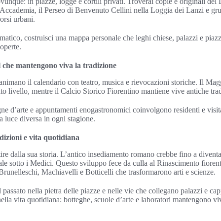
unque: in piazze, logge e cortili privati. Troverai copie e originali del 
l’Accademia, il Perseo di Benvenuto Cellini nella Loggia dei Lanzi e gru
orsi urbani.
ematico, costruisci una mappa personale che leghi chiese, palazzi e piazze
operte.
al che mantengono viva la tradizione
e animano il calendario con teatro, musica e rievocazioni storiche. Il M
lto livello, mentre il Calcio Storico Fiorentino mantiene vive antiche tra
e d’arte e appuntamenti enogastronomici coinvolgono residenti e visita
na luce diversa in ogni stagione.
adizioni e vita quotidiana
artire dalla sua storia. L’antico insediamento romano crebbe fino a diven
le sotto i Medici. Questo sviluppo fece da culla al Rinascimento fioren
unelleschi, Machiavelli e Botticelli che trasformarono arti e scienze.
assato nella pietra delle piazze e nelle vie che collegano palazzi e capp
ella vita quotidiana: botteghe, scuole d’arte e laboratori mantengono v