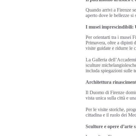
Quando arrivi a Firenze se
aperto dove le bellezze si
I musei imprescindibili: 
Per orientarti tra i musei 
Primavera, oltre a dipinti 
visite guidate e ridurre le 
La Galleria dell’Accademia
sculture michelangiolesche 
includa spiegazioni sulle t
Architettura rinascimen
Il Duomo di Firenze domina
vista unica sulla città e u
Per le visite storiche, pro
cittadina e il ruolo dei Med
Sculture e opere d’arte s