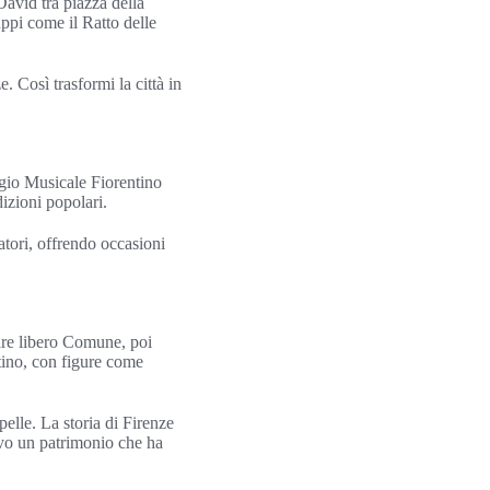
David tra piazza della
ppi come il Ratto delle
. Così trasformi la città in
aggio Musicale Fiorentino
dizioni popolari.
tori, offrendo occasioni
tare libero Comune, poi
tino, con figure come
elle. La storia di Firenze
ivo un patrimonio che ha