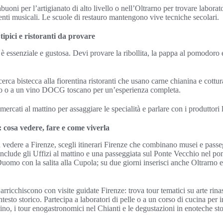
uoni per l’artigianato di alto livello o nell’Oltrarno per trovare laborat
menti musicali. Le scuole di restauro mantengono vive tecniche secolari.
tipici e ristoranti da provare
 è essenziale e gustosa. Devi provare la ribollita, la pappa al pomodoro 
rca bistecca alla fiorentina ristoranti che usano carne chianina e cottur
co o a un vino DOCG toscano per un’esperienza completa.
 mercati al mattino per assaggiare le specialità e parlare con i produttori 
: cosa vedere, fare e come viverla
 da vedere a Firenze, scegli itinerari Firenze che combinano musei e pa
include gli Uffizi al mattino e una passeggiata sul Ponte Vecchio nel p
Duomo con la salita alla Cupola; su due giorni inserisci anche Oltrarno
arricchiscono con visite guidate Firenze: trova tour tematici su arte rina
ntesto storico. Partecipa a laboratori di pelle o a un corso di cucina per 
vino, i tour enogastronomici nel Chianti e le degustazioni in enoteche sto