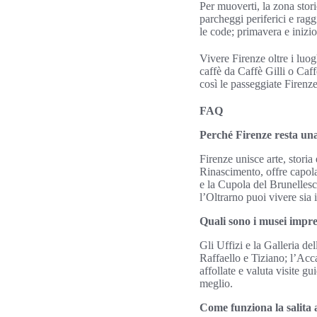
Per muoverti, la zona stori
parcheggi periferici e raggi
le code; primavera e inizi
Vivere Firenze oltre i luogh
caffè da Caffè Gilli o Caff
così le passeggiate Firenz
FAQ
Perché Firenze resta una 
Firenze unisce arte, stori
Rinascimento, offre capol
e la Cupola del Brunellesc
l’Oltrarno puoi vivere sia i
Quali sono i musei impres
Gli Uffizi e la Galleria d
Raffaello e Tiziano; l’Acca
affollate e valuta visite g
meglio.
Come funziona la salita 