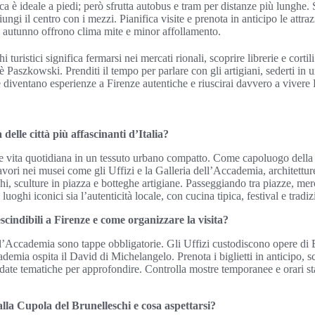
ca è ideale a piedi; però sfrutta autobus e tram per distanze più lunghe. S
ungi il centro con i mezzi. Pianifica visite e prenota in anticipo le attraz
o autunno offrono clima mite e minor affollamento.
i turistici significa fermarsi nei mercati rionali, scoprire librerie e cortil
è Paszkowski. Prenditi il tempo per parlare con gli artigiani, sederti in 
e diventano esperienze a Firenze autentiche e riuscirai davvero a vivere 
delle città più affascinanti d’Italia?
a e vita quotidiana in un tessuto urbano compatto. Come capoluogo della
avori nei musei come gli Uffizi e la Galleria dell’Accademia, architet
hi, sculture in piazza e botteghe artigiane. Passeggiando tra piazze, mer
 luoghi iconici sia l’autenticità locale, con cucina tipica, festival e tradi
cindibili a Firenze e come organizzare la visita?
ell’Accademia sono tappe obbligatorie. Gli Uffizi custodiscono opere di 
demia ospita il David di Michelangelo. Prenota i biglietti in anticipo, s
uidate tematiche per approfondire. Controlla mostre temporanee e orari sta
alla Cupola del Brunelleschi e cosa aspettarsi?