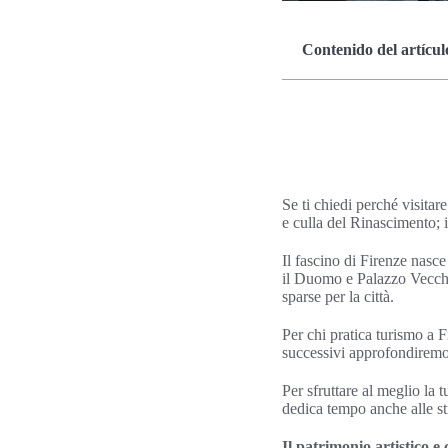
Contenido del artícul
Se ti chiedi perché visitar
e culla del Rinascimento; 
Il fascino di Firenze nasc
il Duomo e Palazzo Vecchio
sparse per la città.
Per chi pratica turismo a F
successivi approfondiremo m
Per sfruttare al meglio la t
dedica tempo anche alle stra
Il patrimonio artistico e