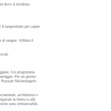
ori dove si incidono
e il lampredotto per capire
a al sangue. Abbina il
locali.
sseggiate. Un programma
omeriggio. Per un giorno
 e Piazzale Michelangelo
scimentale, architettura o
imparare la bistecca alla
riche sono irrinunciabili.