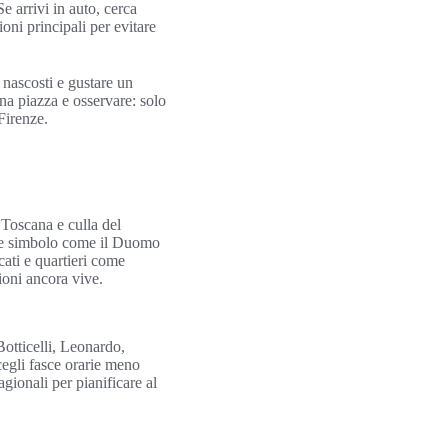
e arrivi in auto, cerca
ioni principali per evitare
i nascosti e gustare un
una piazza e osservare: solo
Firenze.
 Toscana e culla del
ture simbolo come il Duomo
cati e quartieri come
zioni ancora vive.
Botticelli, Leonardo,
cegli fasce orarie meno
gionali per pianificare al