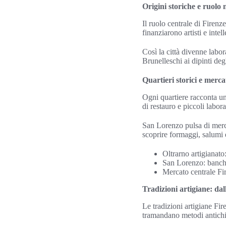
Origini storiche e ruolo
Il ruolo centrale di Firen
finanziarono artisti e inte
Così la città divenne labo
Brunelleschi ai dipinti degl
Quartieri storici e merca
Ogni quartiere racconta un
di restauro e piccoli labora
San Lorenzo pulsa di merca
scoprire formaggi, salumi e
Oltrarno artigianato:
San Lorenzo: banchi
Mercato centrale Fi
Tradizioni artigiane: dall
Le tradizioni artigiane Fire
tramandano metodi antichi 