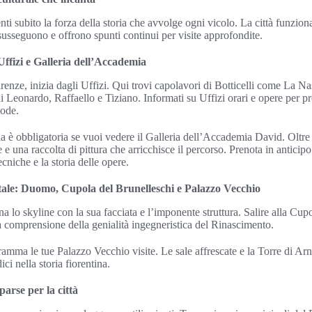
nti subito la forza della storia che avvolge ogni vicolo. La città funzi
 susseguono e offrono spunti continui per visite approfondite.
Uffizi e Galleria dell’Accademia
Firenze, inizia dagli Uffizi. Qui trovi capolavori di Botticelli come La Na
di Leonardo, Raffaello e Tiziano. Informati su Uffizi orari e opere per p
code.
 è obbligatoria se vuoi vedere il Galleria dell’Accademia David. Oltre 
e una raccolta di pittura che arricchisce il percorso. Prenota in anticip
ecniche e la storia delle opere.
tale: Duomo, Cupola del Brunelleschi e Palazzo Vecchio
 lo skyline con la sua facciata e l’imponente struttura. Salire alla Cup
na comprensione della genialità ingegneristica del Rinascimento.
gramma le tue Palazzo Vecchio visite. Le sale affrescate e la Torre di Arn
ici nella storia fiorentina.
parse per la città