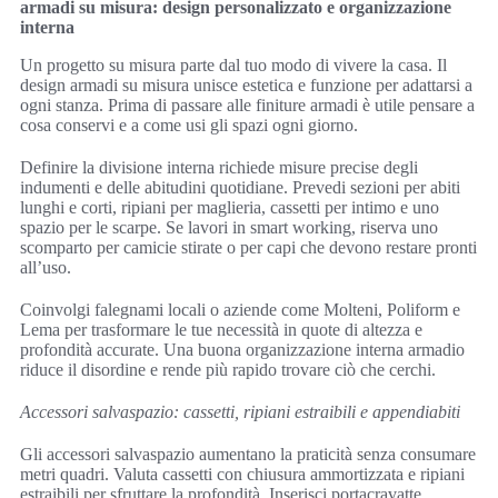
armadi su misura: design personalizzato e organizzazione
interna
Un progetto su misura parte dal tuo modo di vivere la casa. Il
design armadi su misura unisce estetica e funzione per adattarsi a
ogni stanza. Prima di passare alle finiture armadi è utile pensare a
cosa conservi e a come usi gli spazi ogni giorno.
Definire la divisione interna richiede misure precise degli
indumenti e delle abitudini quotidiane. Prevedi sezioni per abiti
lunghi e corti, ripiani per maglieria, cassetti per intimo e uno
spazio per le scarpe. Se lavori in smart working, riserva uno
scomparto per camicie stirate o per capi che devono restare pronti
all’uso.
Coinvolgi falegnami locali o aziende come Molteni, Poliform e
Lema per trasformare le tue necessità in quote di altezza e
profondità accurate. Una buona organizzazione interna armadio
riduce il disordine e rende più rapido trovare ciò che cerchi.
Accessori salvaspazio: cassetti, ripiani estraibili e appendiabiti
Gli accessori salvaspazio aumentano la praticità senza consumare
metri quadri. Valuta cassetti con chiusura ammortizzata e ripiani
estraibili per sfruttare la profondità. Inserisci portacravatte,