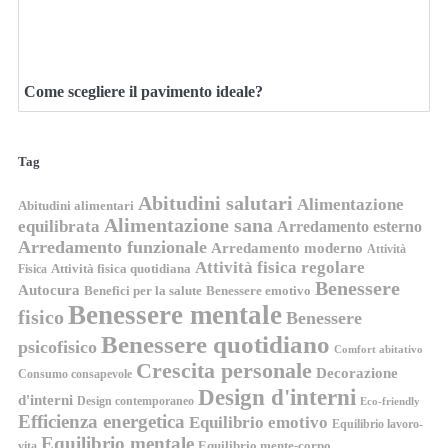
Come scegliere il pavimento ideale?
Tag
Abitudini salutari
Alimentazione
Abitudini alimentari
Alimentazione sana
equilibrata
Arredamento esterno
Arredamento funzionale
Arredamento moderno
Attività
Attività fisica regolare
Attività fisica quotidiana
Fisica
Benessere
Autocura
Benefici per la salute
Benessere emotivo
Benessere mentale
fisico
Benessere
Benessere quotidiano
psicofisico
Comfort abitativo
Crescita personale
Decorazione
Consumo consapevole
Design d'interni
d'interni
Design contemporaneo
Eco-friendly
Efficienza energetica
Equilibrio emotivo
Equilibrio lavoro-
Equilibrio mentale
Equilibrio mente-corpo
vita