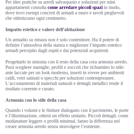
Per idee pratiche su arredi salvaspazio e soluzioni per mini
appartamenti consulta
come arredare piccoli spazi
in modo,
dove trovi esempi concreti di armadi a muro e tavoli pieghevoli
che ottimizzano ogni centimetro.
Impatto estetico e valore dell’abitazione
Un armadio su misura non è solo contenitore. Ha il potere di
definire l’atmosfera della stanza e migliorare l’impatto estetico
armadi percepito dagli ospiti e dai potenziali acquirenti.
Progettarlo in sintonia con il resto della casa crea armonia arredo.
Puoi scegliere maniglie, profili e zoccoli che richiamino lo stile:
ante laccate per un look moderno, inserti in rovere per ambienti
caldi, vetri satinati o specchi per soluzioni contemporanee.
L’accostamento di materiali naturali e dettagli metallici rende il
risultato coerente e curato.
Armonia con lo stile della casa
Quando i volumi e le finiture dialogano con il pavimento, le porte
e l’illuminazione, ottieni un effetto unitario. Piccoli dettagli, come
modanature leggere o profili minimal, fanno la differenza nel
creare armonia arredo senza stravolgere l’esistente.