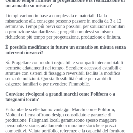
Quanto tempo richiede la progettazione e la realizzazione di
un armadio su misura?
I tempi variano in base a complessità e materiali. Dalla
misurazione alla consegna possono passare in media da 3 a 12
settimane. Tempi più brevi sono possibili per soluzioni modulari
o produzione standardizzata; progetti complessi su misura
richiedono più tempo per progettazione, produzione e finitura.
È possibile modificare in futuro un armadio su misura senza
interventi invasivi?
Sì. Progettare con moduli regolabili e scomparti intercambiabili
permette adattamenti nel tempo. Scegliere accessori estraibili e
strutture con sistemi di fissaggio reversibili facilita la modifica
senza demolizioni. Questa flessibilità è utile per cambi di
esigenze familiari o per rivendere l’immobile.
Conviene rivolgersi a grandi marchi come Poliform o a
falegnami locali?
Entrambe le scelte hanno vantaggi. Marchi come Poliform,
Molteni o Lema offrono design consolidato e garanzie di
produzione. Falegnami locali garantiscono spesso maggiore
personalizzazione, adattamento a murature storiche e prezzi
competitivi. Valuta portfolio, referenze e la capacità del fornitore