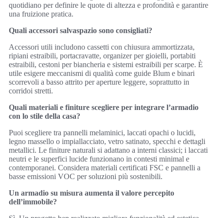
quotidiano per definire le quote di altezza e profondità e garantire
una fruizione pratica.
Quali accessori salvaspazio sono consigliati?
Accessori utili includono cassetti con chiusura ammortizzata,
ripiani estraibili, portacravatte, organizer per gioielli, portabiti
estraibili, cestoni per biancheria e sistemi estraibili per scarpe. È
utile esigere meccanismi di qualità come guide Blum e binari
scorrevoli a basso attrito per aperture leggere, soprattutto in
corridoi stretti.
Quali materiali e finiture scegliere per integrare l’armadio
con lo stile della casa?
Puoi scegliere tra pannelli melaminici, laccati opachi o lucidi,
legno massello o impiallacciato, vetro satinato, specchi e dettagli
metallici. Le finiture naturali si adattano a interni classici; i laccati
neutri e le superfici lucide funzionano in contesti minimal e
contemporanei. Considera materiali certificati FSC e pannelli a
basse emissioni VOC per soluzioni più sostenibili.
Un armadio su misura aumenta il valore percepito
dell’immobile?