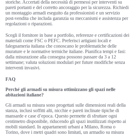
storiche. Accertati della necessità di permessi per interventi su
pareti portanti e del corretto ancoraggio per la sicurezza. Richiedi
un montaggio armadi eseguito da professionisti e un servizio
post-vendita che includa garanzia su meccanismi e assistenza per
regolazioni o riparazioni.
Scegli il fornitore in base a portfolio, referenze e certificazioni dei
materiali come FSC o PEFC. Preferisci artigiani locali e
falegnameria italiana che conoscano le problematiche delle
murature e le normative termiche italiane. Pianifica tempi e fasi:
dalla misurazione alla consegna possono passare da 3 a 12
settimane; valuta soluzioni modulari per future modifiche senza
interventi invasivi.
FAQ
Perché gli armadi su misura ottimizzano gli spazi nelle
abitazioni italiane?
Gli armadi su misura sono progettati sulle dimensioni reali della
stanza, inclusi soffitti alti, nicchie e pareti inclinate tipiche di
mansarde e case d’epoca. Questo permette di sfruttare ogni
centimetro disponibile, riducendo gli spazi inutilizzati rispetto ai
mobili standard. In appartamenti urbani a Milano, Roma o
Torino, dove i metri quadri sono limitati, un armadio su misura