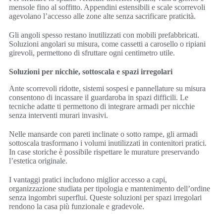
mensole fino al soffitto. Appendini estensibili e scale scorrevoli
agevolano l’accesso alle zone alte senza sacrificare praticità.
Gli angoli spesso restano inutilizzati con mobili prefabbricati.
Soluzioni angolari su misura, come cassetti a carosello o ripiani
girevoli, permettono di sfruttare ogni centimetro utile.
Soluzioni per nicchie, sottoscala e spazi irregolari
Ante scorrevoli ridotte, sistemi sospesi e pannellature su misura
consentono di incassare il guardaroba in spazi difficili. Le
tecniche adatte ti permettono di integrare armadi per nicchie
senza interventi murari invasivi.
Nelle mansarde con pareti inclinate o sotto rampe, gli armadi
sottoscala trasformano i volumi inutilizzati in contenitori pratici.
In case storiche è possibile rispettare le murature preservando
l’estetica originale.
I vantaggi pratici includono miglior accesso a capi,
organizzazione studiata per tipologia e mantenimento dell’ordine
senza ingombri superflui. Queste soluzioni per spazi irregolari
rendono la casa più funzionale e gradevole.