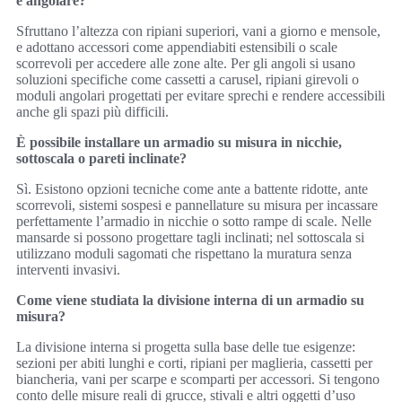
e angolare?
Sfruttano l’altezza con ripiani superiori, vani a giorno e mensole,
e adottano accessori come appendiabiti estensibili o scale
scorrevoli per accedere alle zone alte. Per gli angoli si usano
soluzioni specifiche come cassetti a carusel, ripiani girevoli o
moduli angolari progettati per evitare sprechi e rendere accessibili
anche gli spazi più difficili.
È possibile installare un armadio su misura in nicchie,
sottoscala o pareti inclinate?
Sì. Esistono opzioni tecniche come ante a battente ridotte, ante
scorrevoli, sistemi sospesi e pannellature su misura per incassare
perfettamente l’armadio in nicchie o sotto rampe di scale. Nelle
mansarde si possono progettare tagli inclinati; nel sottoscala si
utilizzano moduli sagomati che rispettano la muratura senza
interventi invasivi.
Come viene studiata la divisione interna di un armadio su
misura?
La divisione interna si progetta sulla base delle tue esigenze:
sezioni per abiti lunghi e corti, ripiani per maglieria, cassetti per
biancheria, vani per scarpe e scomparti per accessori. Si tengono
conto delle misure reali di grucce, stivali e altri oggetti d’uso