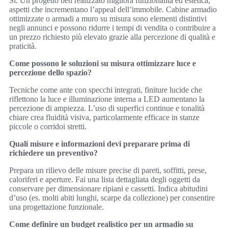
Sì. Un progetto ben realizzato migliora funzionalità ed estetica,
aspetti che incrementano l’appeal dell’immobile. Cabine armadio
ottimizzate o armadi a muro su misura sono elementi distintivi
negli annunci e possono ridurre i tempi di vendita o contribuire a
un prezzo richiesto più elevato grazie alla percezione di qualità e
praticità.
Come possono le soluzioni su misura ottimizzare luce e
percezione dello spazio?
Tecniche come ante con specchi integrati, finiture lucide che
riflettono la luce e illuminazione interna a LED aumentano la
percezione di ampiezza. L’uso di superfici continue e tonalità
chiare crea fluidità visiva, particolarmente efficace in stanze
piccole o corridoi stretti.
Quali misure e informazioni devi preparare prima di
richiedere un preventivo?
Prepara un rilievo delle misure precise di pareti, soffitti, prese,
caloriferi e aperture. Fai una lista dettagliata degli oggetti da
conservare per dimensionare ripiani e cassetti. Indica abitudini
d’uso (es. molti abiti lunghi, scarpe da collezione) per consentire
una progettazione funzionale.
Come definire un budget realistico per un armadio su