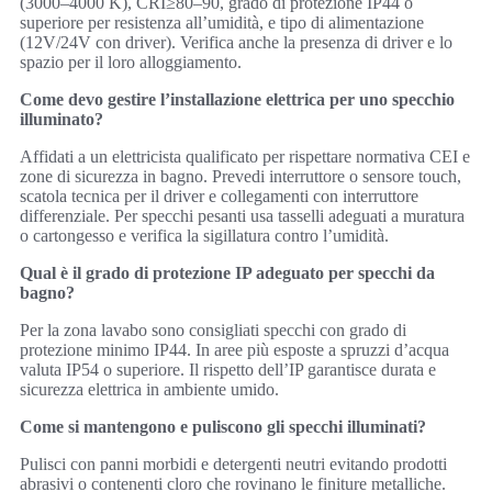
(3000–4000 K), CRI≥80–90, grado di protezione IP44 o
superiore per resistenza all’umidità, e tipo di alimentazione
(12V/24V con driver). Verifica anche la presenza di driver e lo
spazio per il loro alloggiamento.
Come devo gestire l’installazione elettrica per uno specchio
illuminato?
Affidati a un elettricista qualificato per rispettare normativa CEI e
zone di sicurezza in bagno. Prevedi interruttore o sensore touch,
scatola tecnica per il driver e collegamenti con interruttore
differenziale. Per specchi pesanti usa tasselli adeguati a muratura
o cartongesso e verifica la sigillatura contro l’umidità.
Qual è il grado di protezione IP adeguato per specchi da
bagno?
Per la zona lavabo sono consigliati specchi con grado di
protezione minimo IP44. In aree più esposte a spruzzi d’acqua
valuta IP54 o superiore. Il rispetto dell’IP garantisce durata e
sicurezza elettrica in ambiente umido.
Come si mantengono e puliscono gli specchi illuminati?
Pulisci con panni morbidi e detergenti neutri evitando prodotti
abrasivi o contenenti cloro che rovinano le finiture metalliche.