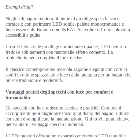
Esempi di stili
Negli stili bagno moderni il minimal predilige specchi senza
cornice o con perimetro LED sottile, palette monocromatica e
linee essenziali. Brand come IKEA e Scavolini offrono soluzioni
accessibili e pulite.
Lo stile industriale predilige cornici nere opache, LED neutri o
freddi e abbinamenti con mattonelle effetto cemento. La
rubinetteria nera completa il look deciso.
Il classico contemporaneo mescola sagome eleganti con cornici
sottili in ottone spazzolato e luce calda integrata per un bagno che
unisce tradizione e modernità.
Vantaggi pratici degli specchi con luce per comfort e
funzionalità
Gli specchi con luce uniscono estetica e praticità. Con pochi
accorgimenti puoi migliorare l’uso quotidiano del bagno, ridurre
consumi e semplificare la manutenzione. Qui trovi i punti chiave
per valutare i vantaggi specchi illuminati.
I LED integrati offrono un risparmio energetico LED tangibile.