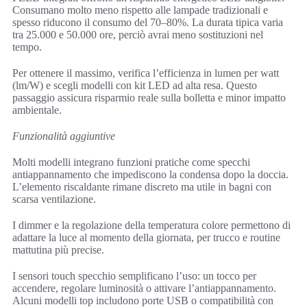
Consumano molto meno rispetto alle lampade tradizionali e
spesso riducono il consumo del 70–80%. La durata tipica varia
tra 25.000 e 50.000 ore, perciò avrai meno sostituzioni nel
tempo.
Per ottenere il massimo, verifica l’efficienza in lumen per watt
(lm/W) e scegli modelli con kit LED ad alta resa. Questo
passaggio assicura risparmio reale sulla bolletta e minor impatto
ambientale.
Funzionalità aggiuntive
Molti modelli integrano funzioni pratiche come specchi
antiappannamento che impediscono la condensa dopo la doccia.
L’elemento riscaldante rimane discreto ma utile in bagni con
scarsa ventilazione.
I dimmer e la regolazione della temperatura colore permettono di
adattare la luce al momento della giornata, per trucco e routine
mattutina più precise.
I sensori touch specchio semplificano l’uso: un tocco per
accendere, regolare luminosità o attivare l’antiappannamento.
Alcuni modelli top includono porte USB o compatibilità con