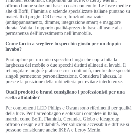
I modelli economici, disponibili da IKEA o Leroy Merlin,
offrono buone soluzioni base a costo contenuto. Le fasce medie e
alte di Boffi, Flaminia o aziende specializzate italiane puntano su
materiali di pregio, CRI elevato, funzioni avanzate
(antiappannamento, dimmer, integrazione smart) e maggiore
durata. Valuta il rapporto qualità-prezzo in base all’uso e alla
permanenza dell’investimento nell’immobile.
Come faccio a scegliere lo specchio giusto per un doppio
lavabo?
Puoi optare per un unico specchio lungo che copra tutta la
larghezza del mobile o due specchi distinti allineati ai lavabi. Il
rettangolare lungo è pratico e crea continuità, mentre due specchi
singoli permettono personalizzazione. Considera l’altezza, le
prese e la posizione della rubinetteria per evitare interferenze.
Quali prodotti o brand consigliano i professionisti per una
scelta affidabile?
Per componenti LED Philips e Osram sono riferimenti per qualità
della luce. Per l’arredobagno e soluzioni complete in Italia,
marchi come Boffi, Flaminia, Ceramica Globo e Ideagroup
offrono design e affidabilità. Per soluzioni accessibili e diffuse si
possono considerare anche IKEA e Leroy Merlin.