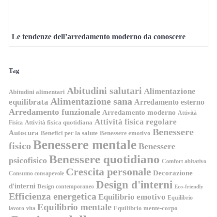
Le tendenze dell’arredamento moderno da conoscere
Tag
Abitudini salutari
Alimentazione
Abitudini alimentari
Alimentazione sana
equilibrata
Arredamento esterno
Arredamento funzionale
Arredamento moderno
Attività
Attività fisica regolare
Attività fisica quotidiana
Fisica
Benessere
Autocura
Benefici per la salute
Benessere emotivo
Benessere mentale
fisico
Benessere
Benessere quotidiano
psicofisico
Comfort abitativo
Crescita personale
Decorazione
Consumo consapevole
Design d'interni
d'interni
Design contemporaneo
Eco-friendly
Efficienza energetica
Equilibrio emotivo
Equilibrio
Equilibrio mentale
Equilibrio mente-corpo
lavoro-vita