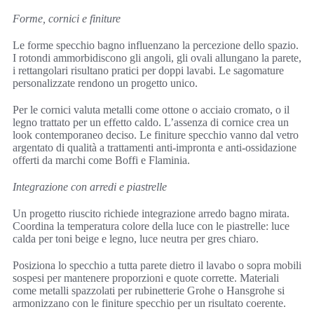
Forme, cornici e finiture
Le forme specchio bagno influenzano la percezione dello spazio.
I rotondi ammorbidiscono gli angoli, gli ovali allungano la parete,
i rettangolari risultano pratici per doppi lavabi. Le sagomature
personalizzate rendono un progetto unico.
Per le cornici valuta metalli come ottone o acciaio cromato, o il
legno trattato per un effetto caldo. L’assenza di cornice crea un
look contemporaneo deciso. Le finiture specchio vanno dal vetro
argentato di qualità a trattamenti anti-impronta e anti-ossidazione
offerti da marchi come Boffi e Flaminia.
Integrazione con arredi e piastrelle
Un progetto riuscito richiede integrazione arredo bagno mirata.
Coordina la temperatura colore della luce con le piastrelle: luce
calda per toni beige e legno, luce neutra per gres chiaro.
Posiziona lo specchio a tutta parete dietro il lavabo o sopra mobili
sospesi per mantenere proporzioni e quote corrette. Materiali
come metalli spazzolati per rubinetterie Grohe o Hansgrohe si
armonizzano con le finiture specchio per un risultato coerente.