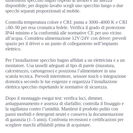
dimensioni specchio bagno rispetto al lavabo e all’altezza
disponibile; per doppio lavabo scegli uno specchio lungo o due
specchi separati proporzionati al mobile.
Controlla temperatura colore e CRI: punta a 3000–4000 K e CRI
≥80–90 per resa cromatica fedele. Verifica il grado di protezione
IP44 minimo e la conformità alle normative CE per uso vicino
all’acqua. Considera alimentazione 12V/24V con driver: prevedi
spazio per il driver o un punto di collegamento nell’impianto
elettrico.
Per l’installazione specchio bagno affidati a un elettricista e a un
montatore. Usa tasselli adeguati al tipo di parete (muratura,
calcestruzzo, cartongesso) e posiziona l’alimentatore in una
scatola tecnica. Prevedi interruttore, sensore touch o integrazione
domotica secondo le tue esigenze e organizza l’installazione
elettrica specchio rispettando le normative di sicurezza.
Dopo il montaggio esegui test: verifica luci, dimmer,
antiappannamento e assenza di sfarfallio; controlla il fissaggio e
la sigillatura contro l’umidità. Mantieni il prodotto pulito con
panni morbidi e detergenti neutri e conserva la documentazione
di garanzia (1–5 anni). Confronta recensioni e certificazioni per
scegliere marchi affidabili prima di acquistare.