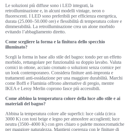
Le soluzioni più diffuse sono i LED integrati, la
retroilluminazione e, in alcuni modelli vintage, neon o
fluorescenti. I LED sono preferibili per efficienza energetica,
durata (25.000–50.000 ore) e flessibilità di temperatura colore e
dimmerabilità. La retroilluminazione crea un alone morbido
evitando l’abbagliamento diretto.
Come scegliere la forma e la finitura dello specchio
illuminato?
Scegli la forma in base allo stile del bagno: tondo per un effetto
morbido, rettangolare per funzionalità su doppio lavabo. Valuta
cornici in ottone, acciaio cromato o soluzioni senza cornice per
un look contemporaneo. Considera finiture anti-impronta e
trattamenti anti-ossidazione per una maggiore durabilità. Marchi
come Boffi e Flaminia offrono alternative di pregio, mentre
IKEA e Leroy Merlin coprono fasce più accessibili.
Come abbino la temperatura colore della luce allo stile e ai
materiali del bagno?
Abbina la temperatura colore alle superfici: luce calda (circa
3000 K) con toni beige e legno per atmosfere accoglienti; luce
neutra (3500–4000 K) con gres chiaro o palette monocromatiche
per maggiore naturalezza. Mantieni coerenza con le finiture di