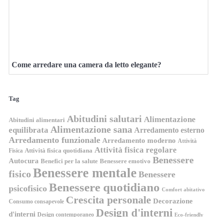
Come arredare una camera da letto elegante?
Tag
Abitudini salutari
Alimentazione
Abitudini alimentari
Alimentazione sana
equilibrata
Arredamento esterno
Arredamento funzionale
Arredamento moderno
Attività
Attività fisica regolare
Attività fisica quotidiana
Fisica
Benessere
Autocura
Benefici per la salute
Benessere emotivo
Benessere mentale
fisico
Benessere
Benessere quotidiano
psicofisico
Comfort abitativo
Crescita personale
Decorazione
Consumo consapevole
Design d'interni
d'interni
Design contemporaneo
Eco-friendly