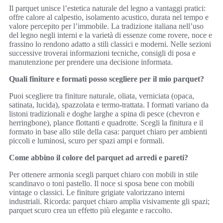
Il parquet unisce l’estetica naturale del legno a vantaggi pratici:
offre calore al calpestio, isolamento acustico, durata nel tempo e
valore percepito per l’immobile. La tradizione italiana nell’uso
del legno negli interni e la varietà di essenze come rovere, noce e
frassino lo rendono adatto a stili classici e moderni. Nelle sezioni
successive troverai informazioni tecniche, consigli di posa e
manutenzione per prendere una decisione informata.
Quali finiture e formati posso scegliere per il mio parquet?
Puoi scegliere tra finiture naturale, oliata, verniciata (opaca,
satinata, lucida), spazzolata e termo-trattata. I formati variano da
listoni tradizionali e doghe larghe a spina di pesce (chevron e
herringbone), plance flottanti e quadrotte. Scegli la finitura e il
formato in base allo stile della casa: parquet chiaro per ambienti
piccoli e luminosi, scuro per spazi ampi e formali.
Come abbino il colore del parquet ad arredi e pareti?
Per ottenere armonia scegli parquet chiaro con mobili in stile
scandinavo o toni pastello. Il noce si sposa bene con mobili
vintage o classici. Le finiture grigiate valorizzano interni
industriali. Ricorda: parquet chiaro amplia visivamente gli spazi;
parquet scuro crea un effetto più elegante e raccolto.