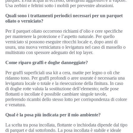
parquet. Evita acqua in eccesso, detergenti aggressivi e il vapore.
Usa zerbini e feltrini sotto i mobili per prevenire abrasioni.
Quali sono i trattamenti periodici necessari per un parquet
oliato o verniciato?
Per il parquet oliato occorrono richiami d’olio e cere specifiche
per mantenere la protezione e l’aspetto naturale. Per quello
verniciato si possono eseguire ritocchi locale e, dopo anni di
usura, una nuova verniciatura o levigatura nel caso di massello o
multistrato con spessore adeguato del top layer.
Come riparo graffi e doghe danneggiate?
Per graffi superficiali usa kit a cera, matite per legno o oli che
ridanno tono. Per graffi profondi o aree usurate è necessaria una
levigatura locale o totale e la riesecuzione della finitura. In caso
di doghe rotte valuta la sostituzione dell’elemento; nelle pose
flottanti o incollate è possibile cambiare singole tavole,
preferendo ricambi dello stesso lotto per corrispondenza di colore
e venatura.
Qual è la posa più indicata per il mio ambiente?
La scelta tra posa incollata, flottante o inchiodata dipende dal tipo
di parquet e dal sottofondo. La posa incollata è stabile e ideale