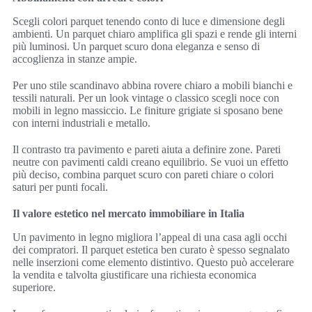
Scegli colori parquet tenendo conto di luce e dimensione degli
ambienti. Un parquet chiaro amplifica gli spazi e rende gli interni
più luminosi. Un parquet scuro dona eleganza e senso di
accoglienza in stanze ampie.
Per uno stile scandinavo abbina rovere chiaro a mobili bianchi e
tessili naturali. Per un look vintage o classico scegli noce con
mobili in legno massiccio. Le finiture grigiate si sposano bene
con interni industriali e metallo.
Il contrasto tra pavimento e pareti aiuta a definire zone. Pareti
neutre con pavimenti caldi creano equilibrio. Se vuoi un effetto
più deciso, combina parquet scuro con pareti chiare o colori
saturi per punti focali.
Il valore estetico nel mercato immobiliare in Italia
Un pavimento in legno migliora l’appeal di una casa agli occhi
dei compratori. Il parquet estetica ben curato è spesso segnalato
nelle inserzioni come elemento distintivo. Questo può accelerare
la vendita e talvolta giustificare una richiesta economica
superiore.