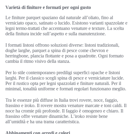
Varietà di finiture e formati per ogni gusto
Le finiture parquet spaziano dal naturale all’oliato, fino al
verniciato opaco, satinato o lucido. Esistono varianti spazzolate e
legni termo-trattati che accentuano venature e texture. La scelta
della finitura incide sull’aspetto e sulla manutenzione.
I formati listoni offrono soluzioni diverse: listoni tradizionali,
doghe larghe, parquet a spina di pesce come chevron e
herringbone, plancia flottante e posa a quadrotte. Ogni formato
cambia il ritmo visivo della stanza.
Per lo stile contemporaneo prediligi superfici opache e listoni
larghi. Per il classico scegli spina di pesce e verniciature lucide.
Per il rustico opta per legni spazzolati e finiture naturali. Per il
minimal, tonalità uniforme e formati regolari funzionano meglio.
Tra le essenze più diffuse in Italia trovi rovere, noce, faggio,
frassino e iroko. Il rovere mostra venature marcate e toni caldi. Il
noce ha cromie più profonde. Il faggio è omogeneo e chiaro. Il
frassino offre venature dinamiche. L’iroko resiste bene
all’umidità e ha una trama caratteristica.
Abbinamenti con arredi e colori