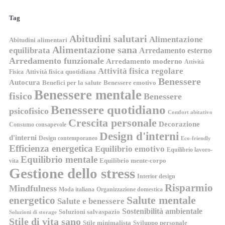
Tag
Abitudini salutari
Alimentazione
Abitudini alimentari
Alimentazione sana
equilibrata
Arredamento esterno
Arredamento funzionale
Arredamento moderno
Attività
Attività fisica regolare
Attività fisica quotidiana
Fisica
Benessere
Autocura
Benefici per la salute
Benessere emotivo
Benessere mentale
fisico
Benessere
Benessere quotidiano
psicofisico
Comfort abitativo
Crescita personale
Decorazione
Consumo consapevole
Design d'interni
d'interni
Design contemporaneo
Eco-friendly
Efficienza energetica
Equilibrio emotivo
Equilibrio lavoro-
Equilibrio mentale
Equilibrio mente-corpo
vita
Gestione dello stress
Interior design
Risparmio
Mindfulness
Moda italiana
Organizzazione domestica
energetico
Salute mentale
Salute e benessere
Sostenibilità ambientale
Soluzioni salvaspazio
Soluzioni di storage
Stile di vita sano
Stile minimalista
Sviluppo personale