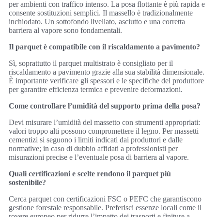
per ambienti con traffico intenso. La posa flottante è più rapida e
consente sostituzioni semplici. Il massello è tradizionalmente
inchiodato. Un sottofondo livellato, asciutto e una corretta
barriera al vapore sono fondamentali.
Il parquet è compatibile con il riscaldamento a pavimento?
Sì, soprattutto il parquet multistrato è consigliato per il
riscaldamento a pavimento grazie alla sua stabilità dimensionale.
È importante verificare gli spessori e le specifiche del produttore
per garantire efficienza termica e prevenire deformazioni.
Come controllare l’umidità del supporto prima della posa?
Devi misurare l’umidità del massetto con strumenti appropriati:
valori troppo alti possono compromettere il legno. Per massetti
cementizi si seguono i limiti indicati dai produttori e dalle
normative; in caso di dubbio affidati a professionisti per
misurazioni precise e l’eventuale posa di barriera al vapore.
Quali certificazioni e scelte rendono il parquet più
sostenibile?
Cerca parquet con certificazioni FSC o PEFC che garantiscono
gestione forestale responsabile. Preferisci essenze locali come il
rovere europeo per ridurre l’impatto dei trasporti e finiture a