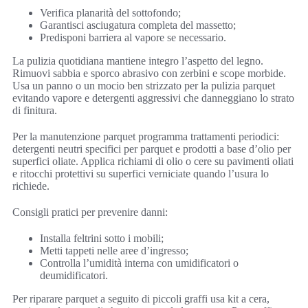
Verifica planarità del sottofondo;
Garantisci asciugatura completa del massetto;
Predisponi barriera al vapore se necessario.
La pulizia quotidiana mantiene integro l’aspetto del legno.
Rimuovi sabbia e sporco abrasivo con zerbini e scope morbide.
Usa un panno o un mocio ben strizzato per la pulizia parquet
evitando vapore e detergenti aggressivi che danneggiano lo strato
di finitura.
Per la manutenzione parquet programma trattamenti periodici:
detergenti neutri specifici per parquet e prodotti a base d’olio per
superfici oliate. Applica richiami di olio o cere su pavimenti oliati
e ritocchi protettivi su superfici verniciate quando l’usura lo
richiede.
Consigli pratici per prevenire danni:
Installa feltrini sotto i mobili;
Metti tappeti nelle aree d’ingresso;
Controlla l’umidità interna con umidificatori o
deumidificatori.
Per riparare parquet a seguito di piccoli graffi usa kit a cera,