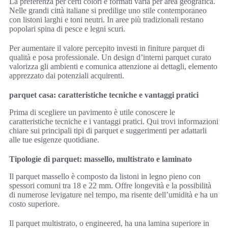
La preferenza per certi colori e formati varia per area geografica.
Nelle grandi città italiane si predilige uno stile contemporaneo
con listoni larghi e toni neutri. In aree più tradizionali restano
popolari spina di pesce e legni scuri.
Per aumentare il valore percepito investi in finiture parquet di
qualità e posa professionale. Un design d’interni parquet curato
valorizza gli ambienti e comunica attenzione ai dettagli, elemento
apprezzato dai potenziali acquirenti.
parquet casa: caratteristiche tecniche e vantaggi pratici
Prima di scegliere un pavimento è utile conoscere le
caratteristiche tecniche e i vantaggi pratici. Qui trovi informazioni
chiare sui principali tipi di parquet e suggerimenti per adattarli
alle tue esigenze quotidiane.
Tipologie di parquet: massello, multistrato e laminato
Il parquet massello è composto da listoni in legno pieno con
spessori comuni tra 18 e 22 mm. Offre longevità e la possibilità
di numerose levigature nel tempo, ma risente dell’umidità e ha un
costo superiore.
Il parquet multistrato, o engineered, ha una lamina superiore in