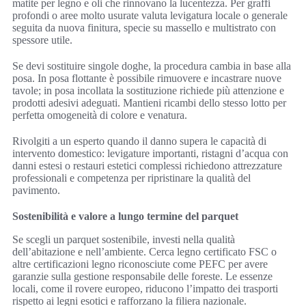
matite per legno e oli che rinnovano la lucentezza. Per graffi
profondi o aree molto usurate valuta levigatura locale o generale
seguita da nuova finitura, specie su massello e multistrato con
spessore utile.
Se devi sostituire singole doghe, la procedura cambia in base alla
posa. In posa flottante è possibile rimuovere e incastrare nuove
tavole; in posa incollata la sostituzione richiede più attenzione e
prodotti adesivi adeguati. Mantieni ricambi dello stesso lotto per
perfetta omogeneità di colore e venatura.
Rivolgiti a un esperto quando il danno supera le capacità di
intervento domestico: levigature importanti, ristagni d’acqua con
danni estesi o restauri estetici complessi richiedono attrezzature
professionali e competenza per ripristinare la qualità del
pavimento.
Sostenibilità e valore a lungo termine del parquet
Se scegli un parquet sostenibile, investi nella qualità
dell’abitazione e nell’ambiente. Cerca legno certificato FSC o
altre certificazioni legno riconosciute come PEFC per avere
garanzie sulla gestione responsabile delle foreste. Le essenze
locali, come il rovere europeo, riducono l’impatto dei trasporti
rispetto ai legni esotici e rafforzano la filiera nazionale.