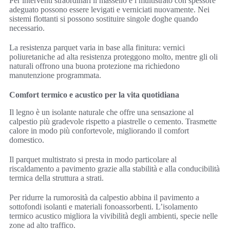
Per interventi straordinari il massello e i multistrato con spessore
adeguato possono essere levigati e verniciati nuovamente. Nei
sistemi flottanti si possono sostituire singole doghe quando
necessario.
La resistenza parquet varia in base alla finitura: vernici
poliuretaniche ad alta resistenza proteggono molto, mentre gli oli
naturali offrono una buona protezione ma richiedono
manutenzione programmata.
Comfort termico e acustico per la vita quotidiana
Il legno è un isolante naturale che offre una sensazione al
calpestio più gradevole rispetto a piastrelle o cemento. Trasmette
calore in modo più confortevole, migliorando il comfort
domestico.
Il parquet multistrato si presta in modo particolare al
riscaldamento a pavimento grazie alla stabilità e alla conducibilità
termica della struttura a strati.
Per ridurre la rumorosità da calpestio abbina il pavimento a
sottofondi isolanti e materiali fonoassorbenti. L’isolamento
termico acustico migliora la vivibilità degli ambienti, specie nelle
zone ad alto traffico.