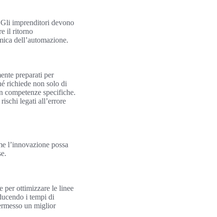
. Gli imprenditori devono
e il ritorno
omica dell’automazione.
ente preparati per
hé richiede non solo di
con competenze specifiche.
ischi legati all’errore
come l’innovazione possa
se.
 per ottimizzare le linee
iducendo i tempi di
ermesso un miglior