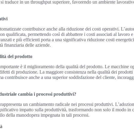
 si traduce in un throughput superiore, favorendo un ambiente lavorati
tivi
omatizzate contribuisce anche alla riduzione dei costi operativi. L’aut
 qualificata, permettendo così di abbattere i costi associati al lavoro e 
nzati e più efficienti porta a una significativa riduzione costi energetic
tà finanziaria delle aziende.
ità del prodotto
 importante è il miglioramento della qualità del prodotto. Le macchine 
difetti di produzione. La maggiore consistenza nella qualità dei prodotti 
a contribuisce anche a una superior soddisfazione del cliente, incoragg
ustriale cambia i processi produttivi?
rappresenta un cambiamento radicale nei processi produttivi. L’adozione
ificativo impatto sulla produttività, trasformando non solo il modo in 
filo della manodopera impegnata in tali processi.
tà