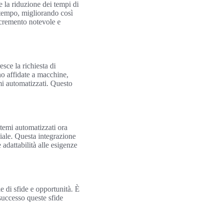
e la riduzione dei tempi di
r tempo, migliorando così
ncremento notevole e
sce la richiesta di
o affidate a macchine,
emi automatizzati. Questo
stemi automatizzati ora
ciale. Questa integrazione
adattabilità alle esigenze
e di sfide e opportunità. È
successo queste sfide