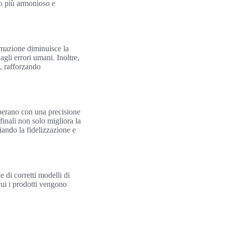
vo più armonioso e
omazione diminuisce la
agli errori umani. Inoltre,
i, rafforzando
operano con una precisione
finali non solo migliora la
iando la fidelizzazione e
 di corretti modelli di
cui i prodotti vengono