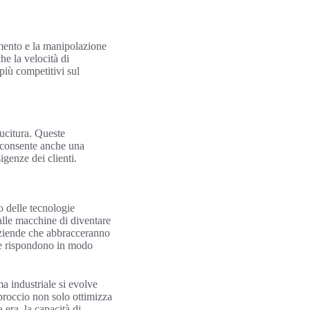
amento e la manipolazione
he la velocità di
più competitivi sul
cucitura. Queste
e consente anche una
igenze dei clienti.
o delle tecnologie
alle macchine di diventare
aziende che abbracceranno
che rispondono in modo
a industriale si evolve
proccio non solo ottimizza
era, la capacità di