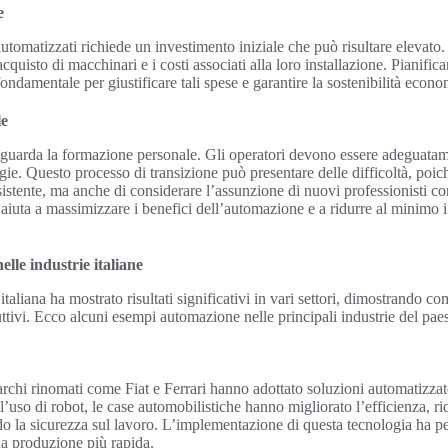
e
automatizzati richiede un investimento iniziale che può risultare elevato
cquisto di macchinari e i costi associati alla loro installazione. Pianificar
ondamentale per giustificare tali spese e garantire la sostenibilità econ
le
riguarda la formazione personale. Gli operatori devono essere adeguatam
gie. Questo processo di transizione può presentare delle difficoltà, poic
 esistente, ma anche di considerare l’assunzione di nuovi professionisti 
aiuta a massimizzare i benefici dell’automazione e a ridurre al minimo i r
lle industrie italiane
taliana ha mostrato risultati significativi in vari settori, dimostrando 
ttivi. Ecco alcuni esempi automazione nelle principali industrie del pae
rchi rinomati come Fiat e Ferrari hanno adottato soluzioni automatizzate
l’uso di robot, le case automobilistiche hanno migliorato l’efficienza, r
 la sicurezza sul lavoro. L’implementazione di questa tecnologia ha p
una produzione più rapida.