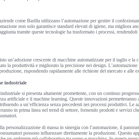
 aziende come Barilla utilizzano l’automazione per gestire il confezion
omazione non solo garantisce standard elevati di igiene, ma migliora anc
aggiunta tramite queste tecnologie ha trasformato i processi, rendendoli 
isto un’adozione crescente di macchine automatizzate per il taglio e la 
to la produttività e migliorato la precisione nei design. L’automazion
 produzione, rispondendo rapidamente alle richieste del mercato e alle es
e industriale
 industriale si presenta altamente promettente, con un continuo progress
nza artificiale e il machine learning. Queste innovazioni permetteranno 
ribuendo a un’efficienza senza precedenti nei processi produttivi. Le 
eranno in prima linea nel trend di settore, fornendo prodotti e servizi 
nsumatori.
a personalizzazione di massa in sinergia con l’automazione, il panoram
 consumatori possono influenzare direttamente la produzione. Questo ap
he un ambiente più collaborativo tra uomo e macchina. In questa nuova 