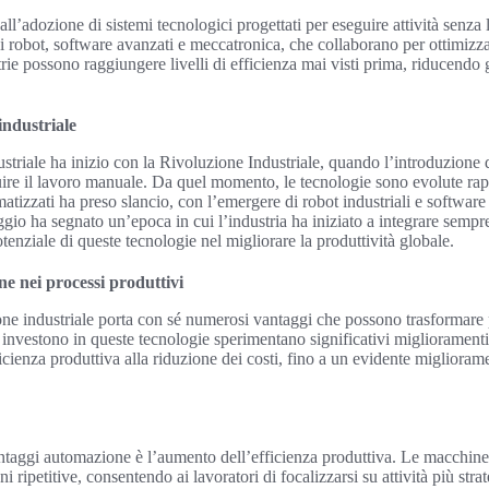
all’adozione di sistemi tecnologici progettati per eseguire attività senza
robot, software avanzati e meccatronica, che collaborano per ottimizza
rie possono raggiungere livelli di efficienza mai visti prima, riducendo g
industriale
striale ha inizio con la Rivoluzione Industriale, quando l’introduzione
uire il lavoro manuale. Da quel momento, le tecnologie sono evolute ra
atizzati ha preso slancio, con l’emergere di robot industriali e software 
io ha segnato un’epoca in cui l’industria ha iniziato a integrare sempr
tenziale di queste tecnologie nel migliorare la produttività globale.
e nei processi produttivi
ne industriale porta con sé numerosi vantaggi che possono trasformare 
investono in queste tecnologie sperimentano significativi miglioramenti i
cienza produttiva alla riduzione dei costi, fino a un evidente migliorame
antaggi automazione è l’aumento dell’efficienza produttiva. Le macchine
i ripetitive, consentendo ai lavoratori di focalizzarsi su attività più str