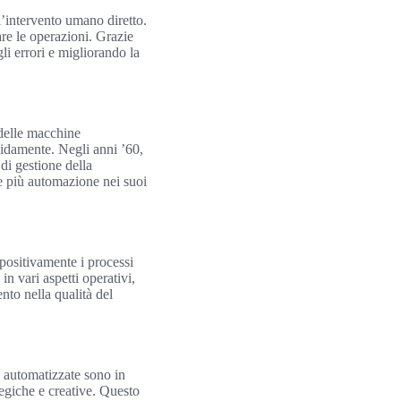
 l’intervento umano diretto.
re le operazioni. Grazie
li errori e migliorando la
 delle macchine
pidamente. Negli anni ’60,
di gestione della
e più automazione nei suoi
positivamente i processi
n vari aspetti operativi,
nto nella qualità del
 automatizzate sono in
ategiche e creative. Questo