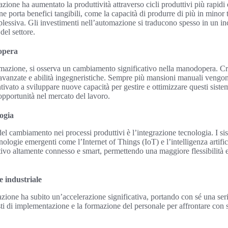
ione ha aumentato la produttività attraverso cicli produttivi più rapidi 
one porta benefici tangibili, come la capacità di produrre di più in mino
plessiva. Gli investimenti nell’automazione si traducono spesso in un i
del settore.
opera
mazione, si osserva un cambiamento significativo nella manodopera. Cre
vanzate e abilità ingegneristiche. Sempre più mansioni manuali vengon
tivato a sviluppare nuove capacità per gestire e ottimizzare questi sist
pportunità nel mercato del lavoro.
logia
l cambiamento nei processi produttivi è l’integrazione tecnologia. I si
nologie emergenti come l’Internet of Things (IoT) e l’intelligenza artifi
ivo altamente connesso e smart, permettendo una maggiore flessibilità e 
e industriale
azione ha subito un’accelerazione significativa, portando con sé una seri
ti di implementazione e la formazione del personale per affrontare con 