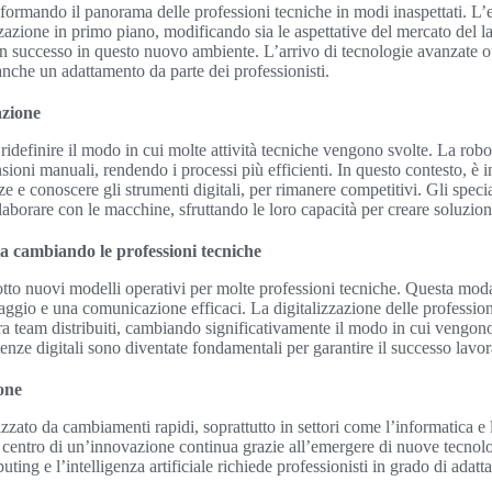
sformando il panorama delle professioni tecniche in modi inaspettati. L’e
zazione in primo piano, modificando sia le aspettative del mercato del 
n successo in questo nuovo ambiente. L’arrivo di tecnologie avanzate o
anche un adattamento da parte dei professionisti.
azione
idefinire il modo in cui molte attività tecniche vengono svolte. La robot
ioni manuali, rendendo i processi più efficienti. In questo contesto, è i
e conoscere gli strumenti digitali, per rimanere competitivi. Gli special
laborare con le macchine, sfruttando le loro capacità per creare soluzion
a cambiando le professioni tecniche
tto nuovi modelli operativi per molte professioni tecniche. Questa modali
ggio e una comunicazione efficaci. La digitalizzazione delle profession
a team distribuiti, cambiando significativamente il modo in cui vengono g
enze digitali sono diventate fondamentali per garantire il successo lavor
ione
izzato da cambiamenti rapidi, soprattutto in settori come l’informatica e
 centro di un’innovazione continua grazie all’emergere di nuove tecnolo
ing e l’intelligenza artificiale richiede professionisti in grado di adatta