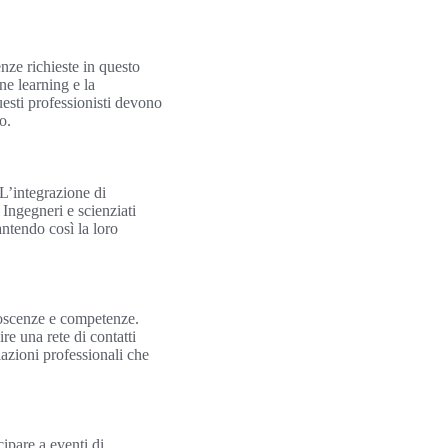
nze richieste in questo
ne learning e la
uesti professionisti devono
o.
 L’integrazione di
Ingegneri e scienziati
ntendo così la loro
onoscenze e competenze.
re una rete di contatti
lazioni professionali che
ipare a eventi di