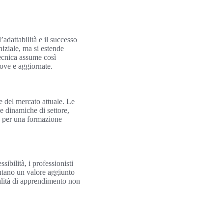
adattabilità e il successo
niziale, ma si estende
ecnica assume così
ove e aggiornate.
e del mercato attuale. Le
e dinamiche di settore,
no per una formazione
ibilità, i professionisti
entano un valore aggiunto
alità di apprendimento non