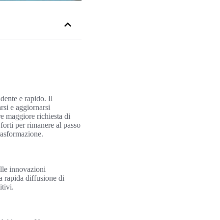
ente e rapido. Il
rsi e aggiornarsi
e maggiore richiesta di
forti per rimanere al passo
rasformazione.
lle innovazioni
 rapida diffusione di
tivi.