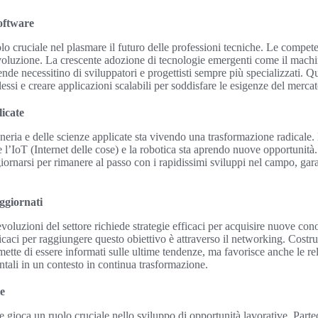
oftware
lo cruciale nel plasmare il futuro delle professioni tecniche. Le compete
voluzione. La crescente adozione di tecnologie emergenti come il machi
ende necessitino di sviluppatori e progettisti sempre più specializzati. Q
essi e creare applicazioni scalabili per soddisfare le esigenze del mercat
licate
gneria e delle scienze applicate sta vivendo una trasformazione radicale.
l’IoT (Internet delle cose) e la robotica sta aprendo nuove opportunità. 
rnarsi per rimanere al passo con i rapidissimi sviluppi nel campo, gara
ggiornati
voluzioni del settore richiede strategie efficaci per acquisire nuove c
caci per raggiungere questo obiettivo è attraverso il networking. Costrui
mette di essere informati sulle ultime tendenze, ma favorisce anche le re
tali in un contesto in continua trasformazione.
e
 gioca un ruolo cruciale nello sviluppo di opportunità lavorative. Partec