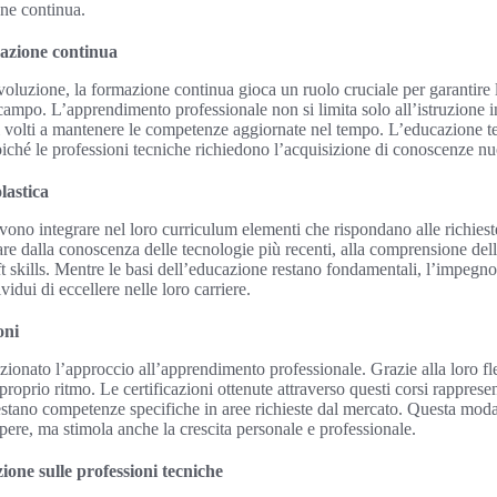
one continua.
azione continua
oluzione, la formazione continua gioca un ruolo cruciale per garantire l’
 campo. L’apprendimento professionale non si limita solo all’istruzione i
 volti a mantenere le competenze aggiornate nel tempo. L’educazione t
iché le professioni tecniche richiedono l’acquisizione di conoscenze nu
lastica
evono integrare nel loro curriculum elementi che rispondano alle richiest
 dalla conoscenza delle tecnologie più recenti, alla comprensione dell
oft skills. Mentre le basi dell’educazione restano fondamentali, l’impeg
vidui di eccellere nelle loro carriere.
oni
zionato l’approccio all’apprendimento professionale. Grazie alla loro fless
roprio ritmo. Le certificazioni ottenute attraverso questi corsi rappres
estano competenze specifiche in aree richieste dal mercato. Questa mod
sapere, ma stimola anche la crescita personale e professionale.
zione sulle professioni tecniche