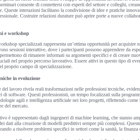
eminari consente di connettersi con esperti del settore e colleghi, crea
e
. Queste interazioni facilitano la condivisione di idee e pratiche innova
fessionale. Costruire relazioni durature può aprire porte a nuove collabor
ni e workshop
workshop specializzati rappresenta un’ottima opportunità per acquisire
rono sessioni interattive, dove i partecipanti possono apprendere da esp
 permettono di rimanere informati su argomenti specifici e di creare nu
uciali nel proprio percorso lavorativo. Essere attivi in questo tipo di eve
l proprio campo di specializzazione.
cniche in evoluzione
 del lavoro rivela reali trasformazioni nelle professioni tecniche, evide
ri di software. Questi professionisti, un tempo focalizzati sulla program
dologie agili e intelligenza artificiale nei loro progetti, riflettendo com
ze del mercato.
tivo è rappresentato dagli ingegneri di machine learning, che stanno am
 dei dati alla creazione di modelli predittivi sempre più complessi. Ques
ando a risolvere problemi specifici in settori come la sanità, la finanza