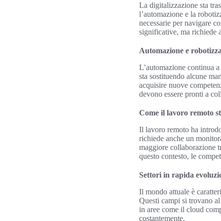
La digitalizzazione sta tra
l’automazione e la robotiz
necessarie per navigare co
significative, ma richiede 
Automazione e robotizz
L’automazione continua a r
sta sostituendo alcune mans
acquisire nuove competenze 
devono essere pronti a col
Come il lavoro remoto st
Il lavoro remoto ha introdo
richiede anche un monitora
maggiore collaborazione tr
questo contesto, le compet
Settori in rapida evoluz
Il mondo attuale è caratter
Questi campi si trovano al
in aree come il cloud comput
costantemente.