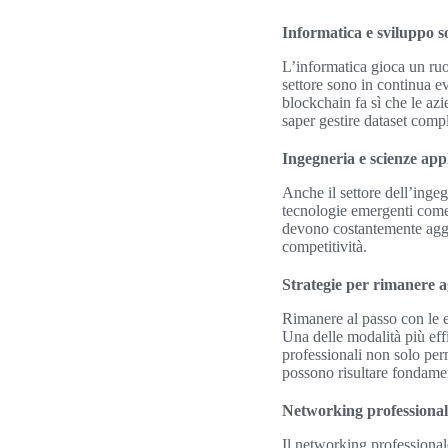
Informatica e sviluppo s
L’informatica gioca un ruo
settore sono in continua e
blockchain fa sì che le azi
saper gestire dataset compl
Ingegneria e scienze app
Anche il settore dell’inge
tecnologie emergenti come 
devono costantemente aggio
competitività.
Strategie per rimanere a
Rimanere al passo con le e
Una delle modalità più effi
professionali non solo per
possono risultare fondamen
Networking professional
Il networking professionale