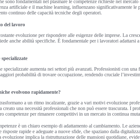
he sono fondamentali nel plasmare le competenze richieste nel mercato
enza artificiale e il machine learning, influenzano significativamente le p
o continuo delle capacità tecniche degli operatori.
o del lavoro
 costante evoluzione per rispondere alle esigenze delle imprese. La cresc
ede anche abilità specifiche. È fondamentale per i lavoratori adattarsi a
specializzate
pecializzate aumenta nei settori più avanzati. Professionisti con una 
giori probabilità di trovare occupazione, rendendo cruciale l’investim
ecniche evolvono rapidamente?
 trasformano a un ritmo incalzante, grazie a vari motivi evoluzione profe
 creato una necessità professionali che non può essere trascurata. I pro
loro competenze per rimanere competitivi in un mercato in continua muta
mpetenze è un chiaro esempio di adattamento al cambiamento. Le azien
re risposte rapide e adeguate a nuove sfide, che spaziano dalla digitaliz
 evoluzione implica la ristrutturazione delle mansioni quotidiane, evi