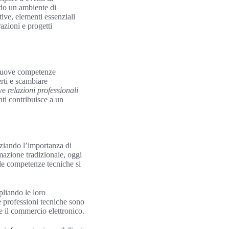
ndo un ambiente di
tive, elementi essenziali
azioni e progetti
 nuove competenze
erti e scambiare
ove
relazioni professionali
nti contribuisce a un
nziando l’importanza di
mazione tradizionale, oggi
e le competenze tecniche si
pliando le loro
te professioni tecniche sono
 e il commercio elettronico.