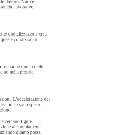
 del lavoro. Nuove
ratiche lavorative,
ente digitalizzazione crea
 queste condizioni in
formazione mirata nelle
ento nella propria
ssioni. L’accelerazione dei
fessionisti sono spesso
zione.
de cercano figure
zazione ai cambiamenti
denziando quanto possa