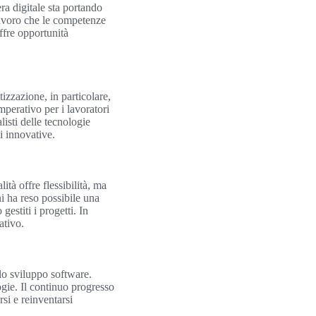
ra digitale sta portando
lavoro che le competenze
ffre opportunità
izzazione, in particolare,
mperativo per i lavoratori
isti delle tecnologie
i innovative.
tà offre flessibilità, ma
i ha reso possibile una
estiti i progetti. In
ativo.
 lo sviluppo software.
gie. Il continuo progresso
rsi e reinventarsi