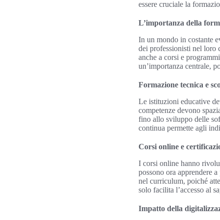
essere cruciale la formazi
L’importanza della form
In un mondo in costante ev
dei professionisti nel loro
anche a corsi e programmi
un’importanza centrale, po
Formazione tecnica e sco
Le istituzioni educative d
competenze devono spaziare
fino allo sviluppo delle s
continua permette agli indi
Corsi online e certificazi
I corsi online hanno rivolu
possono ora apprendere a p
nel curriculum, poiché att
solo facilita l’accesso al 
Impatto della digitalizza