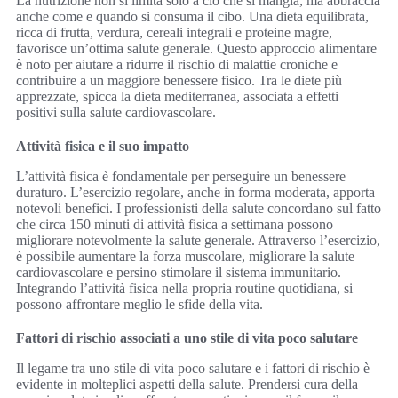
La nutrizione non si limita solo a ciò che si mangia, ma abbraccia
anche come e quando si consuma il cibo. Una dieta equilibrata,
ricca di frutta, verdura, cereali integrali e proteine magre,
favorisce un’ottima salute generale. Questo approccio alimentare
è noto per aiutare a ridurre il rischio di malattie croniche e
contribuire a un maggiore benessere fisico. Tra le diete più
apprezzate, spicca la dieta mediterranea, associata a effetti
positivi sulla salute cardiovascolare.
Attività fisica e il suo impatto
L’attività fisica è fondamentale per perseguire un benessere
duraturo. L’esercizio regolare, anche in forma moderata, apporta
notevoli benefici. I professionisti della salute concordano sul fatto
che circa 150 minuti di attività fisica a settimana possono
migliorare notevolmente la salute generale. Attraverso l’esercizio,
è possibile aumentare la forza muscolare, migliorare la salute
cardiovascolare e persino stimolare il sistema immunitario.
Integrando l’attività fisica nella propria routine quotidiana, si
possono affrontare meglio le sfide della vita.
Fattori di rischio associati a uno stile di vita poco salutare
Il legame tra uno stile di vita poco salutare e i fattori di rischio è
evidente in molteplici aspetti della salute. Prendersi cura della