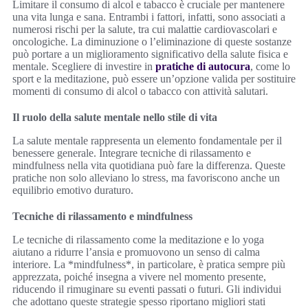
Limitare il consumo di alcol e tabacco è cruciale per mantenere
una vita lunga e sana. Entrambi i fattori, infatti, sono associati a
numerosi rischi per la salute, tra cui malattie cardiovascolari e
oncologiche. La diminuzione o l’eliminazione di queste sostanze
può portare a un miglioramento significativo della salute fisica e
mentale. Scegliere di investire in
pratiche di autocura
, come lo
sport e la meditazione, può essere un’opzione valida per sostituire
momenti di consumo di alcol o tabacco con attività salutari.
Il ruolo della salute mentale nello stile di vita
La salute mentale rappresenta un elemento fondamentale per il
benessere generale. Integrare tecniche di rilassamento e
mindfulness nella vita quotidiana può fare la differenza. Queste
pratiche non solo alleviano lo stress, ma favoriscono anche un
equilibrio emotivo duraturo.
Tecniche di rilassamento e mindfulness
Le tecniche di rilassamento come la meditazione e lo yoga
aiutano a ridurre l’ansia e promuovono un senso di calma
interiore. La *mindfulness*, in particolare, è pratica sempre più
apprezzata, poiché insegna a vivere nel momento presente,
riducendo il rimuginare su eventi passati o futuri. Gli individui
che adottano queste strategie spesso riportano migliori stati