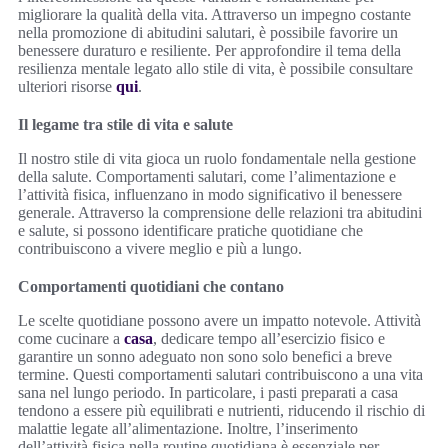
migliorare la qualità della vita. Attraverso un impegno costante
nella promozione di abitudini salutari, è possibile favorire un
benessere duraturo e resiliente. Per approfondire il tema della
resilienza mentale legato allo stile di vita, è possibile consultare
ulteriori risorse
qui
.
Il legame tra stile di vita e salute
Il nostro stile di vita gioca un ruolo fondamentale nella gestione
della salute. Comportamenti salutari, come l’alimentazione e
l’attività fisica, influenzano in modo significativo il benessere
generale. Attraverso la comprensione delle relazioni tra abitudini
e salute, si possono identificare pratiche quotidiane che
contribuiscono a vivere meglio e più a lungo.
Comportamenti quotidiani che contano
Le scelte quotidiane possono avere un impatto notevole. Attività
come cucinare a
casa
, dedicare tempo all’esercizio fisico e
garantire un sonno adeguato non sono solo benefici a breve
termine. Questi comportamenti salutari contribuiscono a una vita
sana nel lungo periodo. In particolare, i pasti preparati a casa
tendono a essere più equilibrati e nutrienti, riducendo il rischio di
malattie legate all’alimentazione. Inoltre, l’inserimento
dell’attività fisica nella routine quotidiana è essenziale per