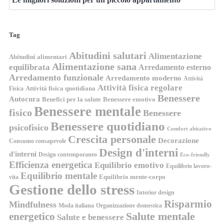
Tag
Abitudini salutari
Alimentazione
Abitudini alimentari
Alimentazione sana
equilibrata
Arredamento esterno
Arredamento funzionale
Arredamento moderno
Attività
Attività fisica regolare
Attività fisica quotidiana
Fisica
Benessere
Autocura
Benefici per la salute
Benessere emotivo
Benessere mentale
fisico
Benessere
Benessere quotidiano
psicofisico
Comfort abitativo
Crescita personale
Decorazione
Consumo consapevole
Design d'interni
d'interni
Design contemporaneo
Eco-friendly
Efficienza energetica
Equilibrio emotivo
Equilibrio lavoro-
Equilibrio mentale
Equilibrio mente-corpo
vita
Gestione dello stress
Interior design
Risparmio
Mindfulness
Moda italiana
Organizzazione domestica
energetico
Salute mentale
Salute e benessere