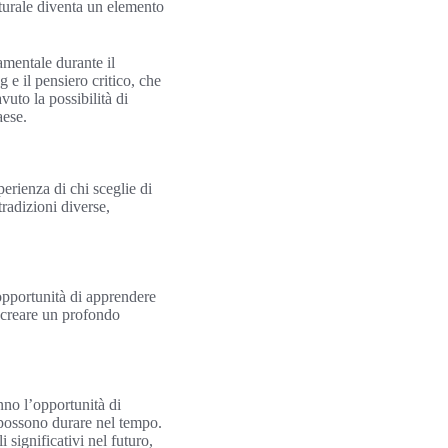
turale diventa un elemento
amentale durante il
e il pensiero critico, che
uto la possibilità di
aese.
perienza di chi sceglie di
tradizioni diverse,
’opportunità di apprendere
uò creare un profondo
nno l’opportunità di
 possono durare nel tempo.
 significativi nel futuro,