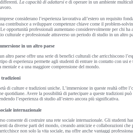
differenti.
La capacità di adattarsi
e di operare in un ambiente multicul
lavoro.
imprese considerano l’esperienza lavorativa all’estero un requisito fond
sa contribuisce a sviluppare competenze chiave come il problem-solving 
 Le opportunità professionali aumentano considerevolmente per chi ha av
lio culturale e professionale attraverso un periodo di studio in un altro p
’immersione in un altro paese
n altro paese offre una serie di benefici culturali che arricchiscono l’es
 tipo di esperienza permette agli studenti di entrare in contatto con usi e 
ra mentale e a una maggiore comprensione del mondo.
 tradizioni
età di culture e tradizioni uniche. L’immersione in queste realtà offre l
tiche quotidiane. Avere la possibilità di partecipare a queste tradizioni p
ndendo l’esperienza di studio all’estero ancora più significativa.
ociale internazionale
so consente di costruire una rete sociale internazionale. Gli studenti ha
enti da diverse parti del mondo, creando amicizie e collaborazioni che
ricchisce non solo la vita sociale, ma offre anche vantaggi professionali