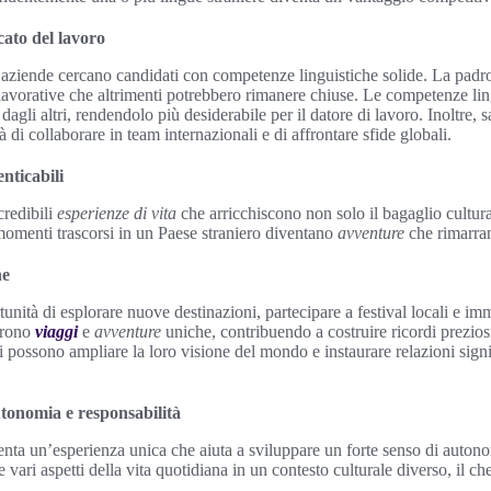
ato del lavoro
 aziende cercano candidati con competenze linguistiche solide. La padr
 lavorative che altrimenti potrebbero rimanere chiuse. Le competenze li
dagli altri, rendendolo più desiderabile per il datore di lavoro. Inoltre,
 di collaborare in team internazionali e di affrontare sfide globali.
nticabili
credibili
esperienze di vita
che arricchiscono non solo il bagaglio cultur
 momenti trascorsi in un Paese straniero diventano
avventure
che rimarra
he
unità di esplorare nuove destinazioni, partecipare a festival locali e imm
ffrono
viaggi
e
avventure
uniche, contribuendo a costruire ricordi prezio
ti possono ampliare la loro visione del mondo e instaurare relazioni sign
tonomia e responsabilità
senta un’esperienza unica che aiuta a sviluppare un forte senso di autono
e vari aspetti della vita quotidiana in un contesto culturale diverso, il ch
.