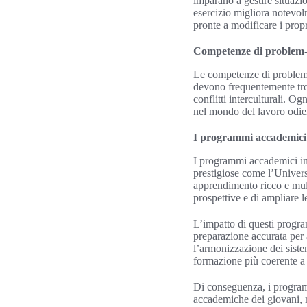
imparano a gestire situazi
esercizio migliora notevol
pronte a modificare i prop
Competenze di problem-
Le competenze di problem-s
devono frequentemente trov
conflitti interculturali. O
nel mondo del lavoro odie
I programmi accademici i
I programmi accademici int
prestigiose come l’Univer
apprendimento ricco e mult
prospettive e di ampliare 
L’impatto di questi progra
preparazione accurata per
l’armonizzazione dei siste
formazione più coerente a 
Di conseguenza, i program
accademiche dei giovani, m