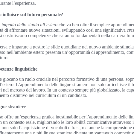
durante l’esperienza.
o influisce sul futuro personale?
n
impatto dello studio all’estero
che va ben oltre il semplice apprendime
tà di affrontare nuove situazioni, sviluppando così una significativa
cre
si costruiscono competenze che saranno fondamentali nella carriera futu
ersa e imparare a gestire le sfide quotidiane nel nuovo ambiente stimola 
sso nell’ambiente estero presenta un’opportunità di apprendimento, con
turo.
etenze linguistiche
 giocano un ruolo cruciale nel percorso formativo di una persona, sopra
ll’estero. L’apprendimento delle lingue straniere non solo arricchisce il 
vi nel mercato del lavoro. In un contesto sempre più globalizzato, la cap
ento distintivo nel curriculum di un candidato.
gue straniere
so offre un’esperienza pratica inestimabile per l’apprendimento delle li
 un contesto reale, migliorando le loro abilità comunicative attraverso i
 non solo l’acquisizione di vocaboli e frasi, ma anche la comprensione d
 fluentemente una o più lingue straniere diventa un vantaggio competitiv