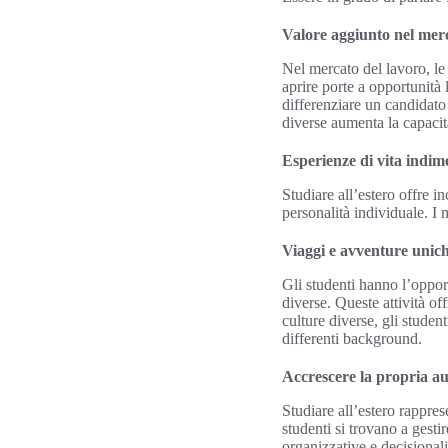
Valore aggiunto nel merc
Nel mercato del lavoro, le
aprire porte a opportunità
differenziare un candidato 
diverse aumenta la capacità
Esperienze di vita indime
Studiare all’estero offre in
personalità individuale. I
Viaggi e avventure unic
Gli studenti hanno l’opport
diverse. Queste attività o
culture diverse, gli studen
differenti background.
Accrescere la propria au
Studiare all’estero rappre
studenti si trovano a gestir
organizzative e decisionali