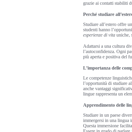
grazie ai contatti stabiliti 
Perché studiare all’ester
Studiare all’estero offre u
studenti hanno l’opportuni
esperienze di vita
uniche, 
Adattarsi a una cultura div
l’autoconfidenza. Ogni pa
più aperta e positiva del fu
L’importanza delle comp
Le competenze linguistiche
l’opportunità di studiare a
anche vantaggi significati
lingue rappresenta un elem
Apprendimento delle lin
Studiare in un paese diver
immergersi in una lingua in
Questa immersione facilita
Essere in grado di parlare