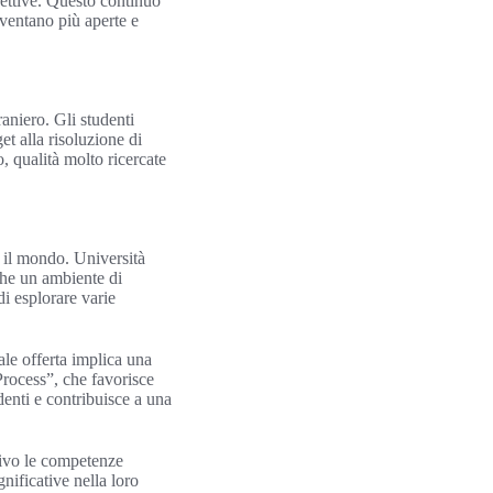
pettive. Questo continuo
iventano più aperte e
aniero. Gli studenti
t alla risoluzione di
o, qualità molto ricercate
o il mondo. Università
che un ambiente di
i esplorare varie
ale offerta implica una
rocess”, che favorisce
denti e contribuisce a una
tivo le competenze
nificative nella loro