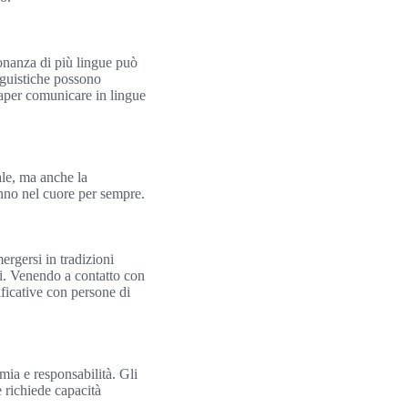
onanza di più lingue può
nguistiche possono
 saper comunicare in lingue
ale, ma anche la
nno nel cuore per sempre.
ergersi in tradizioni
si. Venendo a contatto con
ificative con persone di
mia e responsabilità. Gli
e richiede capacità