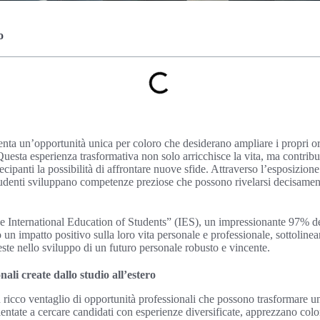
o
enta un’opportunità unica per coloro che desiderano ampliare i propri ori
Questa esperienza trasformativa non solo arricchisce la vita, ma contrib
ecipanti la possibilità di affrontare nuove sfide. Attraverso l’esposizion
studenti sviluppano competenze preziose che possono rivelarsi decisamente
the International Education of Students” (IES), un impressionante 97% de
 un impatto positivo sulla loro vita personale e professionale, sottoline
veste nello sviluppo di un futuro personale robusto e vincente.
ali create dallo studio all’estero
n ricco ventaglio di opportunità professionali che possono trasformare un
entate a cercare candidati con esperienze diversificate, apprezzano col