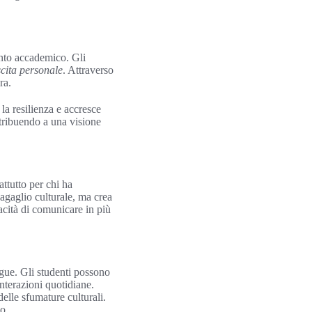
nto accademico. Gli
scita personale
. Attraverso
ra.
la resilienza e accresce
tribuendo a una visione
ttutto per chi ha
bagaglio culturale, ma crea
acità di comunicare in più
ngue. Gli studenti possono
nterazioni quotidiane.
elle sfumature culturali.
o.