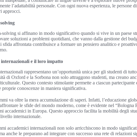
oni inaspettate, a comunicare in lingue diverse e a esplorare nuove pros
mente l’adattabilità personale. Con ogni nuova esperienza, le persone d
ri approcci.
solving
olving si affinano in modo significativo quando si vive in un paese str
are soluzioni a problemi quotidiani, che vanno dalla gestione del budge
gni sfida affrontata contribuisce a formare un pensiero analitico e proattiv
rno.
nternazionali e il loro impatto
ernazionali rappresentano un’opportunità unica per gli studenti di tutt
sità di Oxford e la Sorbona non solo attraggono studenti, ma creano an
iculturale. Questo contesto stimolante permette a ciascun partecipante d
le proprie conoscenze in maniera significativa.
mmi va oltre la mera accumulazione di saperi. Infatti, l’educazione glob
 affrontare le sfide del mondo moderno, come è evidente nel “Bologna P
mi accademici in Europa. Questo approccio facilita la mobilità degli stu
livello internazionale.
mi accademici internazionali non solo arricchiscono in modo significa
a anche le preparano ad integrare con successo una rete di relazioni sig