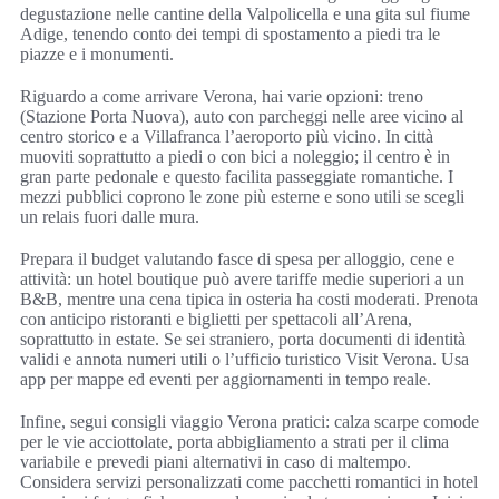
degustazione nelle cantine della Valpolicella e una gita sul fiume
Adige, tenendo conto dei tempi di spostamento a piedi tra le
piazze e i monumenti.
Riguardo a come arrivare Verona, hai varie opzioni: treno
(Stazione Porta Nuova), auto con parcheggi nelle aree vicino al
centro storico e a Villafranca l’aeroporto più vicino. In città
muoviti soprattutto a piedi o con bici a noleggio; il centro è in
gran parte pedonale e questo facilita passeggiate romantiche. I
mezzi pubblici coprono le zone più esterne e sono utili se scegli
un relais fuori dalle mura.
Prepara il budget valutando fasce di spesa per alloggio, cene e
attività: un hotel boutique può avere tariffe medie superiori a un
B&B, mentre una cena tipica in osteria ha costi moderati. Prenota
con anticipo ristoranti e biglietti per spettacoli all’Arena,
soprattutto in estate. Se sei straniero, porta documenti di identità
validi e annota numeri utili o l’ufficio turistico Visit Verona. Usa
app per mappe ed eventi per aggiornamenti in tempo reale.
Infine, segui consigli viaggio Verona pratici: calza scarpe comode
per le vie acciottolate, porta abbigliamento a strati per il clima
variabile e prevedi piani alternativi in caso di maltempo.
Considera servizi personalizzati come pacchetti romantici in hotel