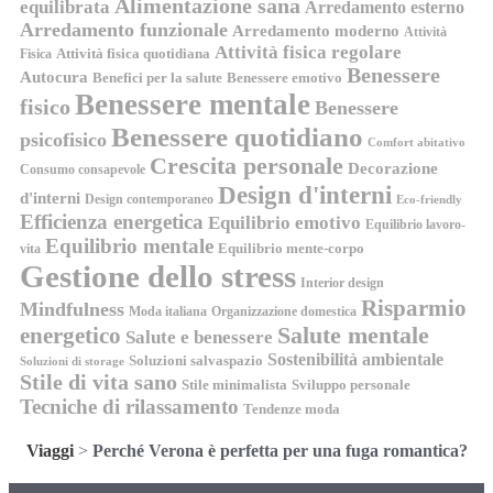
Alimentazione sana
equilibrata
Arredamento esterno
Arredamento funzionale
Arredamento moderno
Attività
Attività fisica regolare
Attività fisica quotidiana
Fisica
Benessere
Autocura
Benefici per la salute
Benessere emotivo
Benessere mentale
fisico
Benessere
Benessere quotidiano
psicofisico
Comfort abitativo
Crescita personale
Decorazione
Consumo consapevole
Design d'interni
d'interni
Design contemporaneo
Eco-friendly
Efficienza energetica
Equilibrio emotivo
Equilibrio lavoro-
Equilibrio mentale
Equilibrio mente-corpo
vita
Gestione dello stress
Interior design
Risparmio
Mindfulness
Moda italiana
Organizzazione domestica
energetico
Salute mentale
Salute e benessere
Sostenibilità ambientale
Soluzioni salvaspazio
Soluzioni di storage
Stile di vita sano
Stile minimalista
Sviluppo personale
Tecniche di rilassamento
Tendenze moda
Viaggi
>
Perché Verona è perfetta per una fuga romantica?