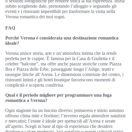
o sessioni fotografiche per rendere unica la tua esperienza. Inizia
subito scegliendo date, prenotando l’alloggio e segnando gli
eventi e i ristoranti imperdibili per trasformare la visita nella
Verona romantica dei tuoi sogni.
FAQ
Perché Verona è considerata una destinazione romantica
ideale?
Verona unisce storia, arte e un’atmosfera intima che la rende
perfetta per le coppie. È famosa per la Casa di Giulietta e il
celebre “balcone”, ma offre anche piazze storiche come Piazza
Bra e Piazza delle Erbe, passeggiate lungo l’Adige, teatri e
rassegne liriche all’Arena. Le dimensioni contenute del centro, i
ristoranti intimi e gli hotel boutique favoriscono momenti di
complicità e scoperta condivisa.
Qual è il periodo migliore per programmare una fuga
romantica a Verona?
Ogni stagione ha un fascino diverso: primavera e inizio autunno
offrono clima mite e fioriture; l’inverno regala atmosfere natalizie
e mercatini; l’estate è ideale per spettacoli all’Arena e serate
all’aperto. Scegli in base al tipo di esperienza che desideri:
fioriture e calore moderato, luci natalizie o eventi culturali estivi.