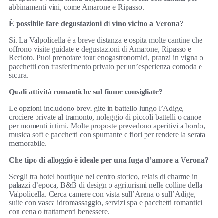
abbinamenti vini, come Amarone e Ripasso.
È possibile fare degustazioni di vino vicino a Verona?
Sì. La Valpolicella è a breve distanza e ospita molte cantine che
offrono visite guidate e degustazioni di Amarone, Ripasso e
Recioto. Puoi prenotare tour enogastronomici, pranzi in vigna o
pacchetti con trasferimento privato per un’esperienza comoda e
sicura.
Quali attività romantiche sul fiume consigliate?
Le opzioni includono brevi gite in battello lungo l’Adige,
crociere private al tramonto, noleggio di piccoli battelli o canoe
per momenti intimi. Molte proposte prevedono aperitivi a bordo,
musica soft e pacchetti con spumante e fiori per rendere la serata
memorabile.
Che tipo di alloggio è ideale per una fuga d’amore a Verona?
Scegli tra hotel boutique nel centro storico, relais di charme in
palazzi d’epoca, B&B di design o agriturismi nelle colline della
Valpolicella. Cerca camere con vista sull’Arena o sull’Adige,
suite con vasca idromassaggio, servizi spa e pacchetti romantici
con cena o trattamenti benessere.