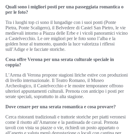
Quali sono i migliori posti per una passeggiata romantica o
per le foto?
Tra i luoghi top ci sono il lungadige con i suoi ponti (Ponte
Pietra, Ponte Scaligero), il Belvedere di Castel San Pietro, le vie
medievali intorno a Piazza delle Erbe e i vicoli panoramici vicino
a Castelvecchio. Le ore migliori per le foto sono l’alba e la
golden hour al tramonto, quando la luce valorizza i riflessi
sull’Adige e le facciate storiche.
Cosa offre Verona per una serata culturale speciale in
coppia?
L’Arena di Verona propone stagioni liriche estive con produzioni
di livello internazionale. Il Teatro Romano, il Museo
Archeologico, il Castelvecchio e le mostre temporanee offrono
ulteriori appuntamenti culturali. Prenota con anticipo i posti per
serate speciali, soprattutto in alta stagione.
Dove cenare per una serata romantica e cosa provare?
Cerca ristoranti tradizionali e trattorie storiche per piatti veronesi
come il risotto all’Amarone e la pastissada de caval. Prenota
tavoli con vista su piazze o vie, richiedi un posto appartato o
all’aperto e valuta menù degustazione o locali con cantina per