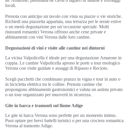
all’Amarone, pastissada de caval o taglieri di salame e formaggi
locali.
Prenota con anticipo un tavolo con vista su piazze o vie storiche.
Richiedi una piazzetta appartata, una terrazza per le serate estive
o un menù degustazione per un’occasione speciale. Molti
ristoranti romantici Verona offrono anche cene private e
abbinamenti con vini Verona dalle loro cantine.
Degustazioni di vini e visite alle cantine nei dintorni
La vicina Valpolicella è ideale per una degustazione Amarone in
coppia. Le cantine Valpolicella aprono le porte a tour enologico
Verona con visite guidate e assaggi di Ripasso e Recioto.
Scegli pacchetti che combinano pranzo in vigna e tour in auto o
in bicicletta elettrica tra le colline. Prenota cantine che
propongono abbinamenti gastronomici e valuta un autista privato
o un tour organizzato per muoverti in sicurezza.
Gite in barca e tramonti sul fiume Adige
Le gite in barca Verona sono perfette per un momento intimo.
Puoi optare per brevi battelli turistici o per una crociera romantica
Verona al tramonto Adige.