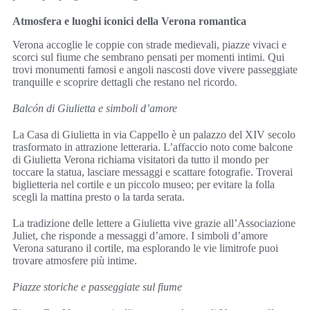
Atmosfera e luoghi iconici della Verona romantica
Verona accoglie le coppie con strade medievali, piazze vivaci e
scorci sul fiume che sembrano pensati per momenti intimi. Qui
trovi monumenti famosi e angoli nascosti dove vivere passeggiate
tranquille e scoprire dettagli che restano nel ricordo.
Balcón di Giulietta e simboli d’amore
La Casa di Giulietta in via Cappello è un palazzo del XIV secolo
trasformato in attrazione letteraria. L’affaccio noto come balcone
di Giulietta Verona richiama visitatori da tutto il mondo per
toccare la statua, lasciare messaggi e scattare fotografie. Troverai
biglietteria nel cortile e un piccolo museo; per evitare la folla
scegli la mattina presto o la tarda serata.
La tradizione delle lettere a Giulietta vive grazie all’Associazione
Juliet, che risponde a messaggi d’amore. I simboli d’amore
Verona saturano il cortile, ma esplorando le vie limitrofe puoi
trovare atmosfere più intime.
Piazze storiche e passeggiate sul fiume