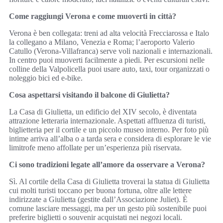
Come raggiungi Verona e come muoverti in città?
Verona è ben collegata: treni ad alta velocità Frecciarossa e Italo
la collegano a Milano, Venezia e Roma; l’aeroporto Valerio
Catullo (Verona-Villafranca) serve voli nazionali e internazionali.
In centro puoi muoverti facilmente a piedi. Per escursioni nelle
colline della Valpolicella puoi usare auto, taxi, tour organizzati o
noleggio bici ed e-bike.
Cosa aspettarsi visitando il balcone di Giulietta?
La Casa di Giulietta, un edificio del XIV secolo, è diventata
attrazione letteraria internazionale. Aspettati affluenza di turisti,
biglietteria per il cortile e un piccolo museo interno. Per foto più
intime arriva all’alba o a tarda sera e considera di esplorare le vie
limitrofe meno affollate per un’esperienza più riservata.
Ci sono tradizioni legate all’amore da osservare a Verona?
Sì. Al cortile della Casa di Giulietta troverai la statua di Giulietta
cui molti turisti toccano per buona fortuna, oltre alle lettere
indirizzate a Giulietta (gestite dall’Associazione Juliet). È
comune lasciare messaggi, ma per un gesto più sostenibile puoi
preferire biglietti o souvenir acquistati nei negozi locali.