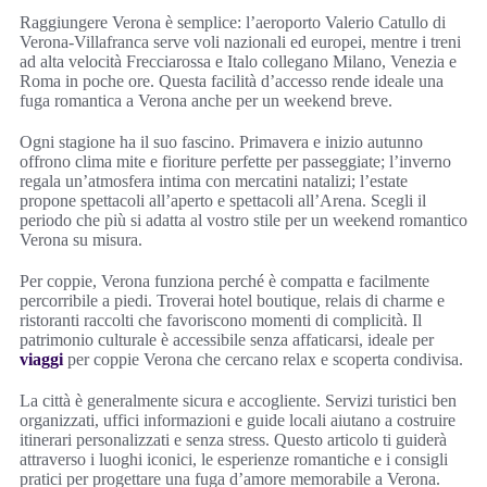
Raggiungere Verona è semplice: l’aeroporto Valerio Catullo di
Verona-Villafranca serve voli nazionali ed europei, mentre i treni
ad alta velocità Frecciarossa e Italo collegano Milano, Venezia e
Roma in poche ore. Questa facilità d’accesso rende ideale una
fuga romantica a Verona anche per un weekend breve.
Ogni stagione ha il suo fascino. Primavera e inizio autunno
offrono clima mite e fioriture perfette per passeggiate; l’inverno
regala un’atmosfera intima con mercatini natalizi; l’estate
propone spettacoli all’aperto e spettacoli all’Arena. Scegli il
periodo che più si adatta al vostro stile per un weekend romantico
Verona su misura.
Per coppie, Verona funziona perché è compatta e facilmente
percorribile a piedi. Troverai hotel boutique, relais di charme e
ristoranti raccolti che favoriscono momenti di complicità. Il
patrimonio culturale è accessibile senza affaticarsi, ideale per
viaggi
per coppie Verona che cercano relax e scoperta condivisa.
La città è generalmente sicura e accogliente. Servizi turistici ben
organizzati, uffici informazioni e guide locali aiutano a costruire
itinerari personalizzati e senza stress. Questo articolo ti guiderà
attraverso i luoghi iconici, le esperienze romantiche e i consigli
pratici per progettare una fuga d’amore memorabile a Verona.