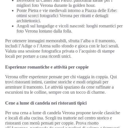
Belvedere di Castel San Pietro: panorama ideale per i
migliori foto Verona durante la golden hour.
Ponte Pietra e vie medievali intorno a Piazza delle Erbe:
ottimi scorci fotografici Verona per ritratti e dettagli
architettonici.
Angoli sul lungadige e vicoli nascosti: luoghi romantici per
foto Verona lontano dalla folla.
Per ottenere immagini memorabili, sfrutta l’alba o il tramonto,
includi l’Adige o l’Arena sullo sfondo e gioca con le luci serali.
Valuta una sessione fotografica privata o l’acquisto di stampe
locali per portare a casa ricordi unici.
Esperienze romantiche e attività per coppie
Verona offre esperienze pensate per chi viaggia in coppia. Qui
trovi ristoranti intimi, cantine storiche e modi originali per
ammirare il tramonto. Le attività spaziano da cene raffinate a
escursioni tra le colline, sempre con un tocco di charme.
Cene a lume di candela nei ristoranti tipici
Per una cena a lume di candela Verona propone tavole classiche
e locali di alta cucina. Scegli tra trattorie nel centro storico e
ristoranti con menù pensati per coppie. Prova risotto